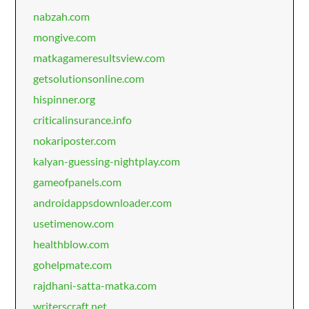
nabzah.com
mongive.com
matkagameresultsview.com
getsolutionsonline.com
hispinner.org
criticalinsurance.info
nokariposter.com
kalyan-guessing-nightplay.com
gameofpanels.com
androidappsdownloader.com
usetimenow.com
healthblow.com
gohelpmate.com
rajdhani-satta-matka.com
writerscraft.net