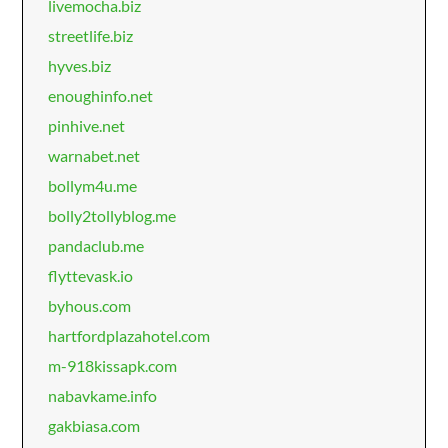
livemocha.biz
streetlife.biz
hyves.biz
enoughinfo.net
pinhive.net
warnabet.net
bollym4u.me
bolly2tollyblog.me
pandaclub.me
flyttevask.io
byhous.com
hartfordplazahotel.com
m-918kissapk.com
nabavkame.info
gakbiasa.com