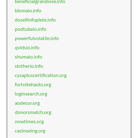
beneficialgrandiose.info
blomaio.info
dosellinfoplete.info
podtubeio.info
powerfulvolatile.info
qvidsio.info
shumaio.info
slotherio.info
cysapluscertification.org
fortnitehacks.org
loginsearch.org
aodecor.org
donorsmatch.org
nowtimes.org
casinoeing.org