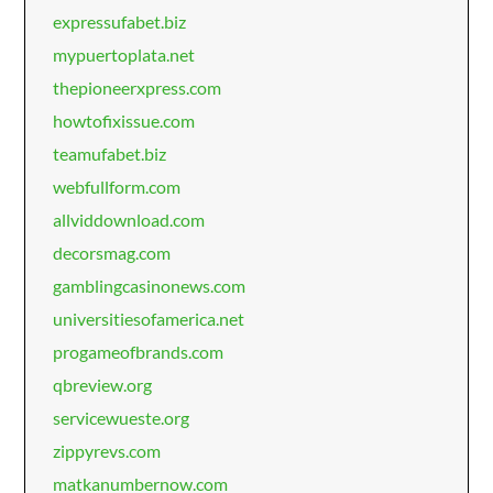
expressufabet.biz
mypuertoplata.net
thepioneerxpress.com
howtofixissue.com
teamufabet.biz
webfullform.com
allviddownload.com
decorsmag.com
gamblingcasinonews.com
universitiesofamerica.net
progameofbrands.com
qbreview.org
servicewueste.org
zippyrevs.com
matkanumbernow.com