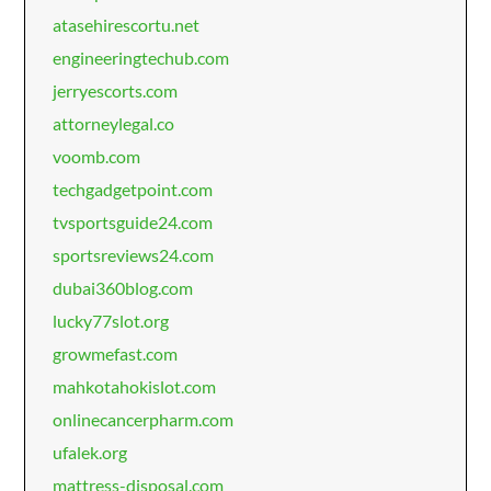
atasehirescortu.net
engineeringtechub.com
jerryescorts.com
attorneylegal.co
voomb.com
techgadgetpoint.com
tvsportsguide24.com
sportsreviews24.com
dubai360blog.com
lucky77slot.org
growmefast.com
mahkotahokislot.com
onlinecancerpharm.com
ufalek.org
mattress-disposal.com