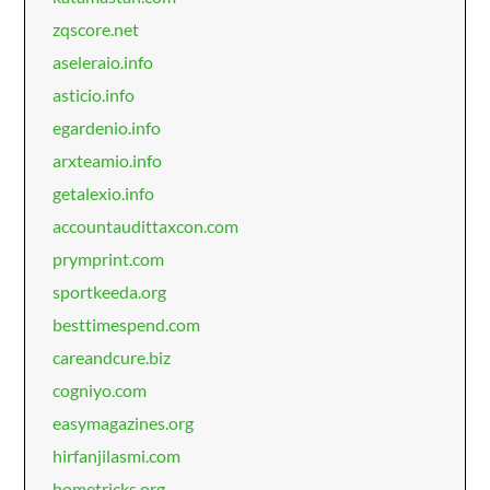
zqscore.net
aseleraio.info
asticio.info
egardenio.info
arxteamio.info
getalexio.info
accountaudittaxcon.com
prymprint.com
sportkeeda.org
besttimespend.com
careandcure.biz
cogniyo.com
easymagazines.org
hirfanjilasmi.com
hometricks.org