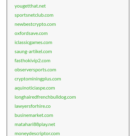
yougetthat.net
sportsnetclub.com
newbestcrypto.com
oxfordsave.com
iclassicgames.com
saung-artikel.com
fasthokivip2.com
observersports.com
cryptominingplus.com
aquinoticiaspe.com
longhairedfrenchbulldog.com
lawyersforhire.co
businemarket.com
matahari88play.net
moneydescriptor.com