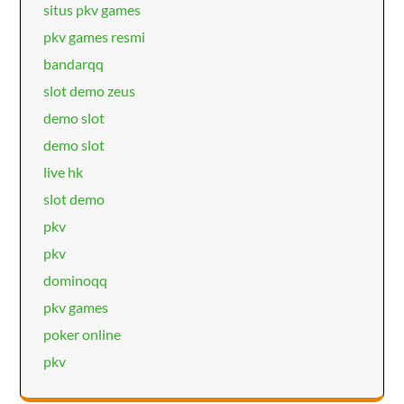
situs pkv games
pkv games resmi
bandarqq
slot demo zeus
demo slot
demo slot
live hk
slot demo
pkv
pkv
dominoqq
pkv games
poker online
pkv