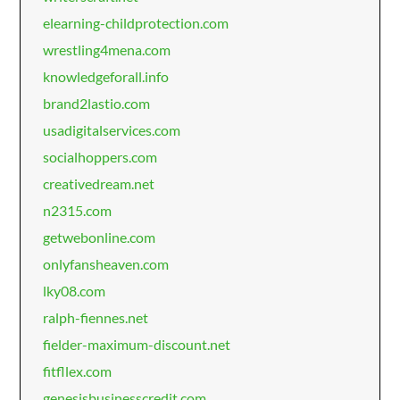
elearning-childprotection.com
wrestling4mena.com
knowledgeforall.info
brand2lastio.com
usadigitalservices.com
socialhoppers.com
creativedream.net
n2315.com
getwebonline.com
onlyfansheaven.com
lky08.com
ralph-fiennes.net
fielder-maximum-discount.net
fitfllex.com
genesisbusinesscredit.com