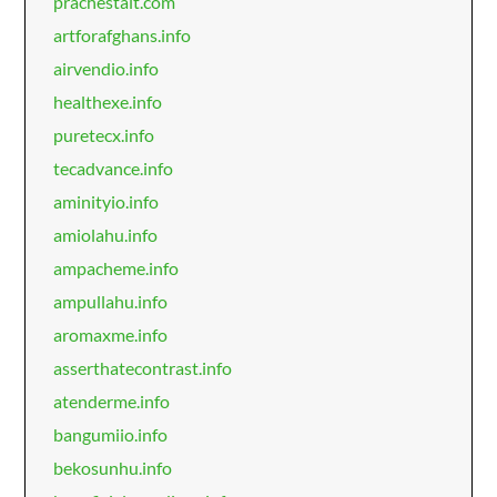
prachestait.com
artforafghans.info
airvendio.info
healthexe.info
puretecx.info
tecadvance.info
aminityio.info
amiolahu.info
ampacheme.info
ampullahu.info
aromaxme.info
asserthatecontrast.info
atenderme.info
bangumiio.info
bekosunhu.info