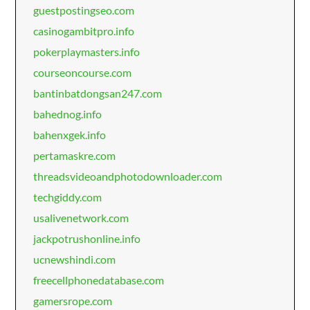
guestpostingseo.com
casinogambitpro.info
pokerplaymasters.info
courseoncourse.com
bantinbatdongsan247.com
bahednog.info
bahenxgek.info
pertamaskre.com
threadsvideoandphotodownloader.com
techgiddy.com
usalivenetwork.com
jackpotrushonline.info
ucnewshindi.com
freecellphonedatabase.com
gamersrope.com