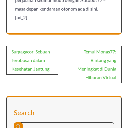
perjalanan seumur hidup dengan Autobot77 –
masa depan kendaraan otonom ada di sini.
[ad_2]
Post
Surgagacor: Sebuah
Temui Monas77:
navigation
Terobosan dalam
Bintang yang
Kesehatan Jantung
Meningkat di Dunia
Hiburan Virtual
Search