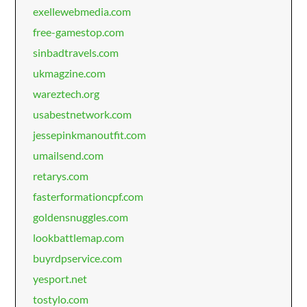
exellewebmedia.com
free-gamestop.com
sinbadtravels.com
ukmagzine.com
wareztech.org
usabestnetwork.com
jessepinkmanoutfit.com
umailsend.com
retarys.com
fasterformationcpf.com
goldensnuggles.com
lookbattlemap.com
buyrdpservice.com
yesport.net
tostylo.com