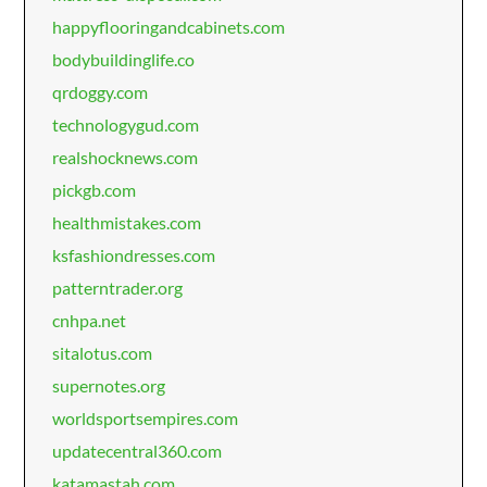
happyflooringandcabinets.com
bodybuildinglife.co
qrdoggy.com
technologygud.com
realshocknews.com
pickgb.com
healthmistakes.com
ksfashiondresses.com
patterntrader.org
cnhpa.net
sitalotus.com
supernotes.org
worldsportsempires.com
updatecentral360.com
katamastah.com