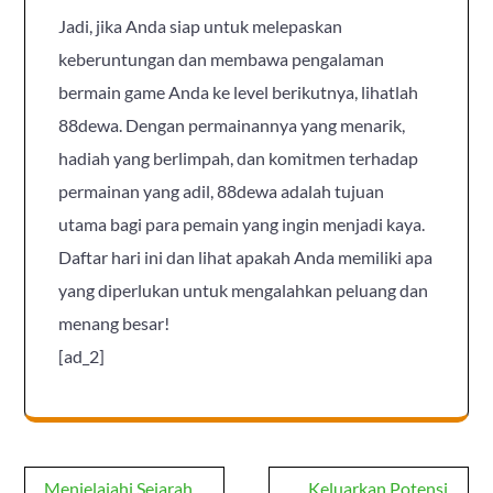
Jadi, jika Anda siap untuk melepaskan
keberuntungan dan membawa pengalaman
bermain game Anda ke level berikutnya, lihatlah
88dewa. Dengan permainannya yang menarik,
hadiah yang berlimpah, dan komitmen terhadap
permainan yang adil, 88dewa adalah tujuan
utama bagi para pemain yang ingin menjadi kaya.
Daftar hari ini dan lihat apakah Anda memiliki apa
yang diperlukan untuk mengalahkan peluang dan
menang besar!
[ad_2]
Post
Menjelajahi Sejarah
Keluarkan Potensi