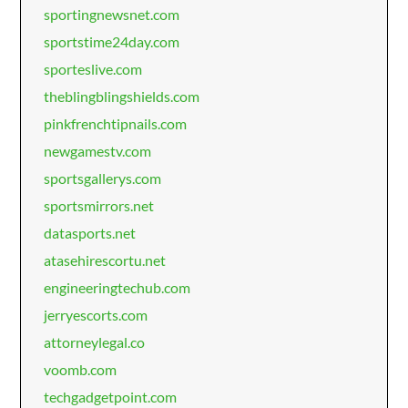
sportingnewsnet.com
sportstime24day.com
sporteslive.com
theblingblingshields.com
pinkfrenchtipnails.com
newgamestv.com
sportsgallerys.com
sportsmirrors.net
datasports.net
atasehirescortu.net
engineeringtechub.com
jerryescorts.com
attorneylegal.co
voomb.com
techgadgetpoint.com