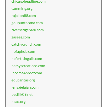
chicagoheadline.com
camming.org
rajalion88.com
goupuntacana.com
riversedgepark.com
zaseez.com
catchycrunch.com
nofaphub.com
nefertitingalls.com
patsyscreations.com
income4proof.com
educaritas.org
lensajelajah.com
betflik09.net
ncaq.org