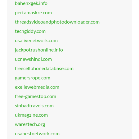
bahenxgek.info
pertamaskre.com
threadsvideoandphotodownloader.com
techgiddy.com
usalivenetwork.com
jackpotrushonline.info
ucnewshindi.com
freecellphonedatabase.com
gamersrope.com
exellewebmedia.com
free-gamestop.com
sinbadtravels.com
ukmagzine.com
wareztech.org
usabestnetwork.com