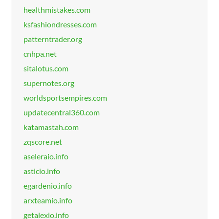
healthmistakes.com
ksfashiondresses.com
patterntrader.org
cnhpa.net
sitalotus.com
supernotes.org
worldsportsempires.com
updatecentral360.com
katamastah.com
zqscore.net
aseleraio.info
asticio.info
egardenio.info
arxteamio.info
getalexio.info