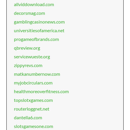
allviddownload.com
decorsmag.com
gamblingcasinonews.com
universitiesofamerica.net
progameofbrands.com
qbreview.org
servicewueste.org
zippyrevs.com
matkanumbernow.com
myjobcirculars.com
healthmoreoverfitness.com
topslotxgames.com
routerloggnet.net
dantella6.com
slotsgamesone.com