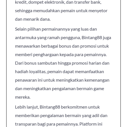
kredit, dompet elektronik, dan transfer bank,
sehingga memudahkan pemain untuk menyetor
dan menarik dana.
Selain pilihan permainannya yang luas dan
antarmuka yang ramah pengguna, Bintang88 juga
menawarkan berbagai bonus dan promosi untuk
memberi penghargaan kepada para pemainnya.
Dari bonus sambutan hingga promosi harian dan
hadiah loyalitas, pemain dapat memanfaatkan
penawaran ini untuk meningkatkan kemenangan
dan meningkatkan pengalaman bermain game
mereka.
Lebih lanjut, Bintang88 berkomitmen untuk
memberikan pengalaman bermain yang adil dan
transparan bagi para pemainnya. Platform ini