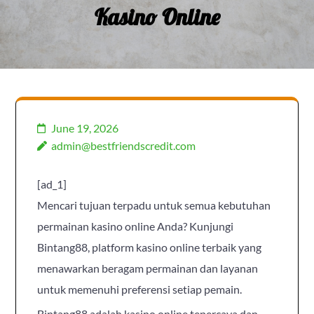
Kasino Online
June 19, 2026
admin@bestfriendscredit.com
[ad_1]
Mencari tujuan terpadu untuk semua kebutuhan
permainan kasino online Anda? Kunjungi
Bintang88, platform kasino online terbaik yang
menawarkan beragam permainan dan layanan
untuk memenuhi preferensi setiap pemain.
Bintang88 adalah kasino online tepercaya dan