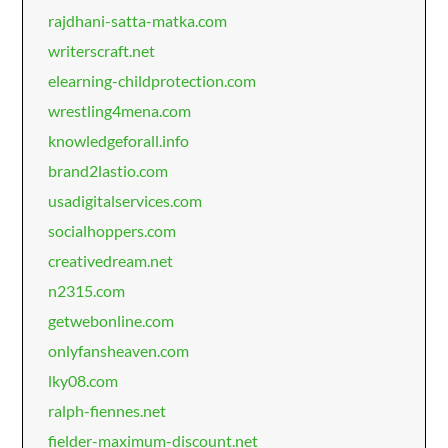
rajdhani-satta-matka.com
writerscraft.net
elearning-childprotection.com
wrestling4mena.com
knowledgeforall.info
brand2lastio.com
usadigitalservices.com
socialhoppers.com
creativedream.net
n2315.com
getwebonline.com
onlyfansheaven.com
lky08.com
ralph-fiennes.net
fielder-maximum-discount.net