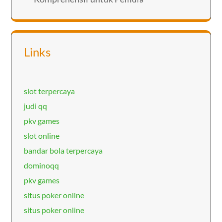
Links
slot terpercaya
judi qq
pkv games
slot online
bandar bola terpercaya
dominoqq
pkv games
situs poker online
situs poker online