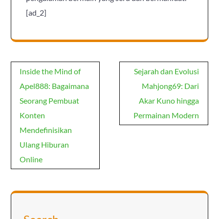
[ad_2]
Post
Inside the Mind of
Sejarah dan Evolusi
navigation
Apel888: Bagaimana
Mahjong69: Dari
Seorang Pembuat
Akar Kuno hingga
Konten
Permainan Modern
Mendefinisikan
Ulang Hiburan
Online