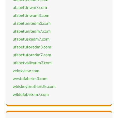
ufabettinwm7.com
ufabettinwum3.com
ufabetunitedm3.com
ufabetunitedm7.com
ufabetuskedm7.com
ufabetutoredm3.com
ufabetutoredm7.com
ufabetvalleyum3.com
veloxview.com
westufabetm3.com
whiskeybrothersllc.com
wildufabetum7.com