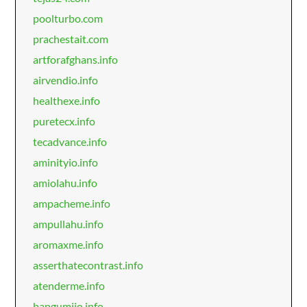
poolturbo.com
prachestait.com
artforafghans.info
airvendio.info
healthexe.info
puretecx.info
tecadvance.info
aminityio.info
amiolahu.info
ampacheme.info
ampullahu.info
aromaxme.info
asserthatecontrast.info
atenderme.info
bangumiio.info