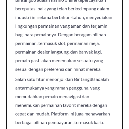
bereputasi baik yang telah berkecimpung dalam
industri ini selama bertahun-tahun, menyediakan
lingkungan permainan yang aman dan terjamin
bagi para pemainnya. Dengan beragam pilihan
permainan, termasuk slot, permainan meja,
permainan dealer langsung, dan banyak lagi,
pemain pasti akan menemukan sesuatu yang
sesuai dengan preferensi dan minat mereka.
Salah satu fitur menonjol dari Bintang88 adalah
antarmukanya yang ramah pengguna, yang
memudahkan pemain menavigasi dan
menemukan permainan favorit mereka dengan
cepat dan mudah. Platform ini juga menawarkan
berbagai pilihan pembayaran, termasuk kartu