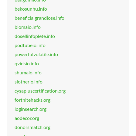
bekosunhu.info
beneficialgrandiose.info
blomaio.info
dosellinfoplete.info
podtubeio.info
powerfulvolatile.info
qvidsio.info
shumaio.info
slotherio.info
cysapluscertification.org
fortnitehacks.org
loginsearch.org
aodecor.org
donorsmatch.org