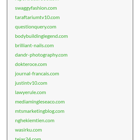
swaggyfashion.com
taraftariumtv10.com
questionquery.com
bodybuildinglegend.com
brilliant-nails.com
dandr-photography.com
dokteroce.com
journal-francais.com
justintv10.com
lawyerule.com
mediamingleseaco.com
mtsmarketingblog.com
nghekiemtien.com
wasirku.com
tejas24.com