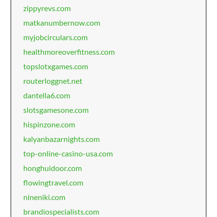
zippyrevs.com
matkanumbernow.com
myjobcirculars.com
healthmoreoverfitness.com
topslotxgames.com
routerloggnet.net
dantella6.com
slotsgamesone.com
hispinzone.com
kalyanbazarnights.com
top-online-casino-usa.com
honghuidoor.com
flowingtravel.com
nineniki.com
brandiospecialists.com