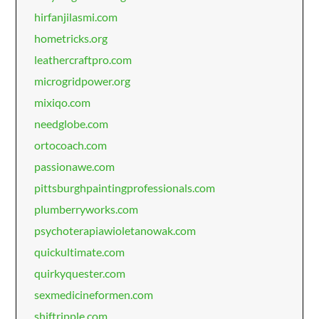
hirfanjilasmi.com
hometricks.org
leathercraftpro.com
microgridpower.org
mixiqo.com
needglobe.com
ortocoach.com
passionawe.com
pittsburghpaintingprofessionals.com
plumberryworks.com
psychoterapiawioletanowak.com
quickultimate.com
quirkyquester.com
sexmedicineformen.com
shiftripple.com