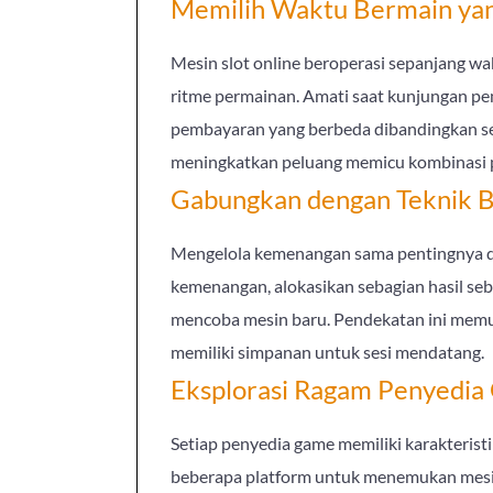
Memilih Waktu Bermain yan
Mesin slot online beroperasi sepanjang wak
ritme permainan. Amati saat kunjungan pe
pembayaran yang berbeda dibandingkan ses
meningkatkan peluang memicu kombinasi
Gabungkan dengan Teknik 
Mengelola kemenangan sama pentingnya de
kemenangan, alokasikan sebagian hasil seb
mencoba mesin baru. Pendekatan ini mem
memiliki simpanan untuk sesi mendatang.
Eksplorasi Ragam Penyedi
Setiap penyedia game memiliki karakterist
beberapa platform untuk menemukan mesin