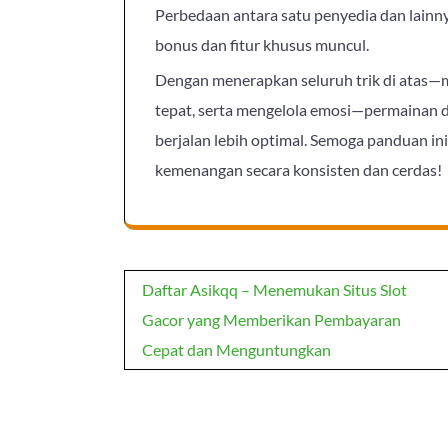
Perbedaan antara satu penyedia dan lainny
bonus dan fitur khusus muncul.
Dengan menerapkan seluruh trik di atas—
tepat, serta mengelola emosi—permainan d
berjalan lebih optimal. Semoga panduan 
kemenangan secara konsisten dan cerdas!
Post
Daftar Asikqq – Menemukan Situs Slot
navigation
Gacor yang Memberikan Pembayaran
Cepat dan Menguntungkan