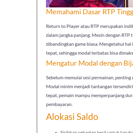
Memahami Dasar RTP Tingg
Return to Player atau RTP merupakan indi
dalam jangka panjang. Mesin dengan RTP ti
dibandingkan game biasa. Mengetahui hal
tepat, sehingga modal terbatas bisa dimak
Mengatur Modal dengan Bij
Sebelum memulai sesi permainan, penting 
Modal minim menjadi tantangan tersendir
tepat, pemain mampu memperpanjang duras
pembayaran.
Alokasi Saldo
Sisihkan sebagian kecil untuk taruh