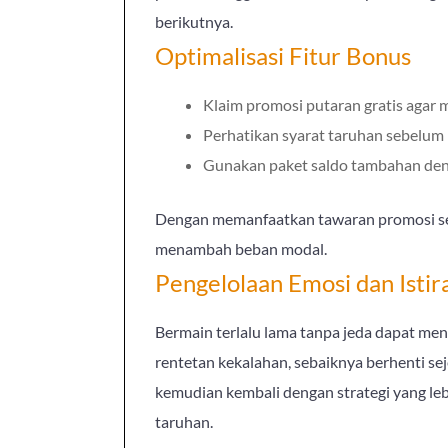
berikutnya.
Optimalisasi Fitur Bonus
Klaim promosi putaran gratis agar m
Perhatikan syarat taruhan sebelum 
Gunakan paket saldo tambahan den
Dengan memanfaatkan tawaran promosi seca
menambah beban modal.
Pengelolaan Emosi dan Istir
Bermain terlalu lama tanpa jeda dapat me
rentetan kekalahan, sebaiknya berhenti sej
kemudian kembali dengan strategi yang le
taruhan.