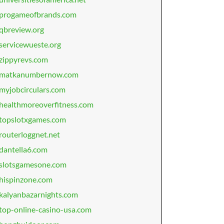
progameofbrands.com
qbreview.org
servicewueste.org
zippyrevs.com
matkanumbernow.com
myjobcirculars.com
healthmoreoverfitness.com
topslotxgames.com
routerloggnet.net
dantella6.com
slotsgamesone.com
hispinzone.com
kalyanbazarnights.com
top-online-casino-usa.com