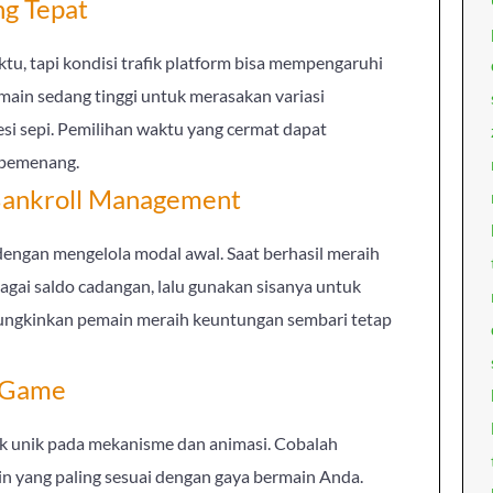
g Tepat
tu, tapi kondisi trafik platform bisa mempengaruhi
main sedang tinggi untuk merasakan variasi
i sepi. Pemilihan waktu yang cermat dapat
 pemenang.
Bankroll Management
ngan mengelola modal awal. Saat berhasil meraih
agai saldo cadangan, lalu gunakan sisanya untuk
ungkinkan pemain meraih keuntungan sembari tetap
a Game
ik unik pada mekanisme dan animasi. Cobalah
 yang paling sesuai dengan gaya bermain Anda.