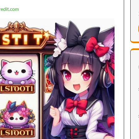
edit.com