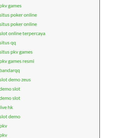
pkv games
situs poker online
situs poker online
slot online terpercaya
situs qq
situs pkv games
pkv games resmi
bandarqq
slot demo zeus
demo slot
demo slot
live hk
slot demo
pkv
pkv