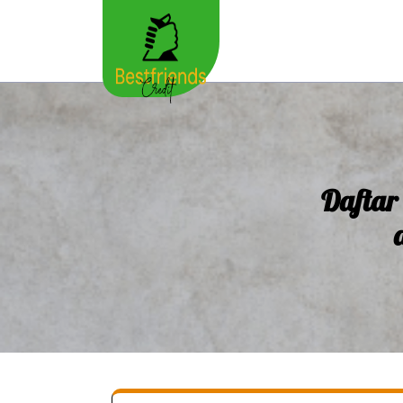
Skip
to
content
(Press
Enter)
Daftar 