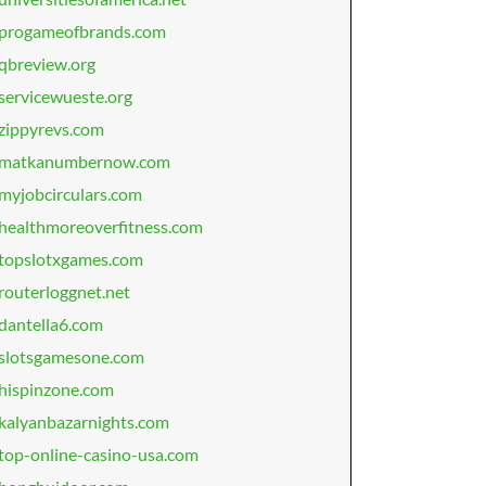
progameofbrands.com
qbreview.org
servicewueste.org
zippyrevs.com
matkanumbernow.com
myjobcirculars.com
healthmoreoverfitness.com
topslotxgames.com
routerloggnet.net
dantella6.com
slotsgamesone.com
hispinzone.com
kalyanbazarnights.com
top-online-casino-usa.com