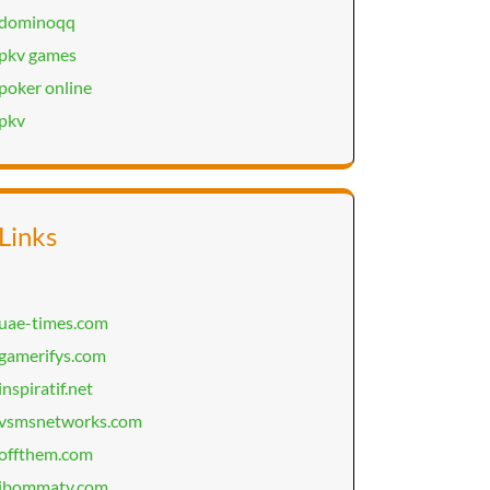
dominoqq
pkv games
poker online
pkv
Links
uae-times.com
gamerifys.com
inspiratif.net
vsmsnetworks.com
offthem.com
ibommatv.com