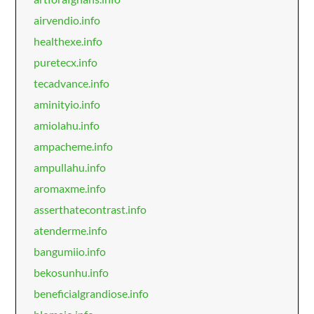
airvendio.info
healthexe.info
puretecx.info
tecadvance.info
aminityio.info
amiolahu.info
ampacheme.info
ampullahu.info
aromaxme.info
asserthatecontrast.info
atenderme.info
bangumiio.info
bekosunhu.info
beneficialgrandiose.info