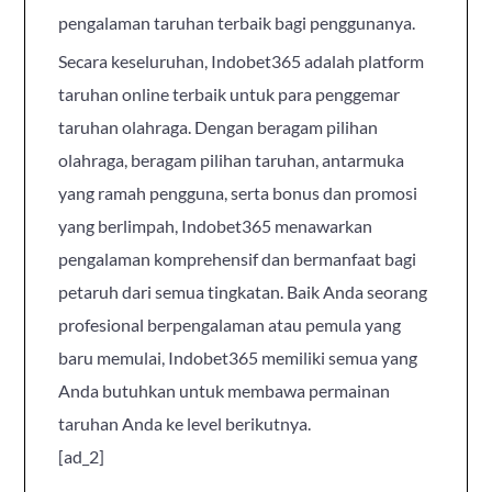
pengalaman taruhan terbaik bagi penggunanya.
Secara keseluruhan, Indobet365 adalah platform
taruhan online terbaik untuk para penggemar
taruhan olahraga. Dengan beragam pilihan
olahraga, beragam pilihan taruhan, antarmuka
yang ramah pengguna, serta bonus dan promosi
yang berlimpah, Indobet365 menawarkan
pengalaman komprehensif dan bermanfaat bagi
petaruh dari semua tingkatan. Baik Anda seorang
profesional berpengalaman atau pemula yang
baru memulai, Indobet365 memiliki semua yang
Anda butuhkan untuk membawa permainan
taruhan Anda ke level berikutnya.
[ad_2]