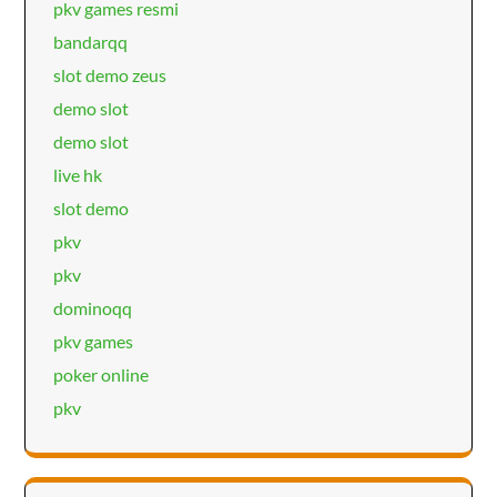
pkv games resmi
bandarqq
slot demo zeus
demo slot
demo slot
live hk
slot demo
pkv
pkv
dominoqq
pkv games
poker online
pkv