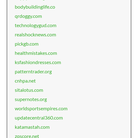
bodybuildinglife.co
qrdoggy.com
technologygud.com
realshocknews.com
pickgb.com
healthmistakes.com
ksfashiondresses.com
patterntrader.org
cnhpa.net
sitalotus.com
supernotes.org
worldsportsempires.com
updatecentral360.com
katamastah.com
zqscore.net