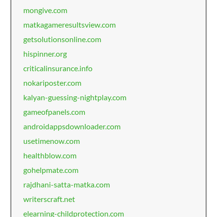
mongive.com
matkagameresultsview.com
getsolutionsonline.com
hispinner.org
criticalinsurance.info
nokariposter.com
kalyan-guessing-nightplay.com
gameofpanels.com
androidappsdownloader.com
usetimenow.com
healthblow.com
gohelpmate.com
rajdhani-satta-matka.com
writerscraft.net
elearning-childprotection.com