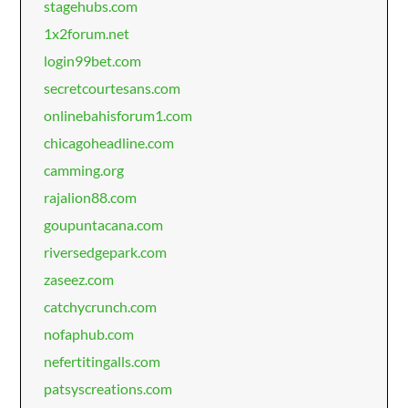
stagehubs.com
1x2forum.net
login99bet.com
secretcourtesans.com
onlinebahisforum1.com
chicagoheadline.com
camming.org
rajalion88.com
goupuntacana.com
riversedgepark.com
zaseez.com
catchycrunch.com
nofaphub.com
nefertitingalls.com
patsyscreations.com