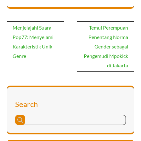
Post
Menjelajahi Suara
Temui Perempuan
navigation
Pop77: Menyelami
Penentang Norma
Karakteristik Unik
Gender sebagai
Genre
Pengemudi Mpokick
di Jakarta
Search