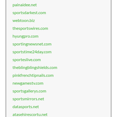
painaidee.net
sportsdarkest.com
webtoon.biz
thesportswires.com
hyungpro.com
sportingnewsnet.com
sportstime24day.com
sporteslive.com
theblingblingshields.com
pinkfrenchtipnails.com
newgamestv.com
sportsgallerys.com
sportsmirrors.net
datasports.net
atasehirescortu.net