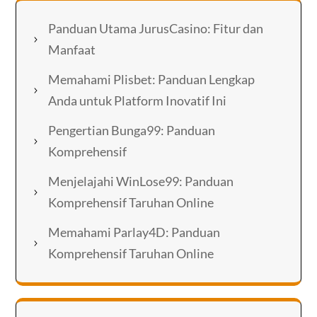
Panduan Utama JurusCasino: Fitur dan
Manfaat
Memahami Plisbet: Panduan Lengkap
Anda untuk Platform Inovatif Ini
Pengertian Bunga99: Panduan
Komprehensif
Menjelajahi WinLose99: Panduan
Komprehensif Taruhan Online
Memahami Parlay4D: Panduan
Komprehensif Taruhan Online