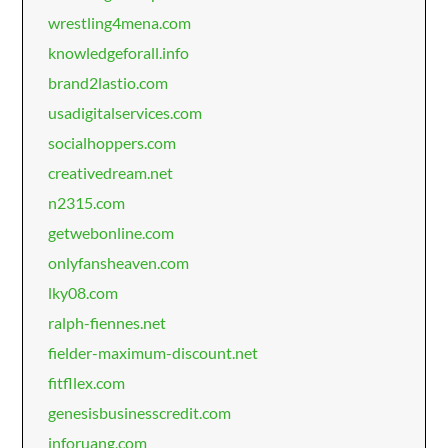
wrestling4mena.com
knowledgeforall.info
brand2lastio.com
usadigitalservices.com
socialhoppers.com
creativedream.net
n2315.com
getwebonline.com
onlyfansheaven.com
lky08.com
ralph-fiennes.net
fielder-maximum-discount.net
fitfllex.com
genesisbusinesscredit.com
inforuang.com