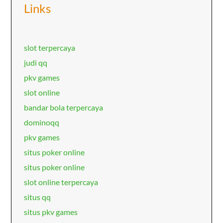
Links
slot terpercaya
judi qq
pkv games
slot online
bandar bola terpercaya
dominoqq
pkv games
situs poker online
situs poker online
slot online terpercaya
situs qq
situs pkv games