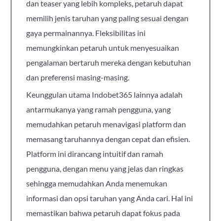
dan teaser yang lebih kompleks, petaruh dapat
memilih jenis taruhan yang paling sesuai dengan
gaya permainannya. Fleksibilitas ini
memungkinkan petaruh untuk menyesuaikan
pengalaman bertaruh mereka dengan kebutuhan
dan preferensi masing-masing.
Keunggulan utama Indobet365 lainnya adalah
antarmukanya yang ramah pengguna, yang
memudahkan petaruh menavigasi platform dan
memasang taruhannya dengan cepat dan efisien.
Platform ini dirancang intuitif dan ramah
pengguna, dengan menu yang jelas dan ringkas
sehingga memudahkan Anda menemukan
informasi dan opsi taruhan yang Anda cari. Hal ini
memastikan bahwa petaruh dapat fokus pada