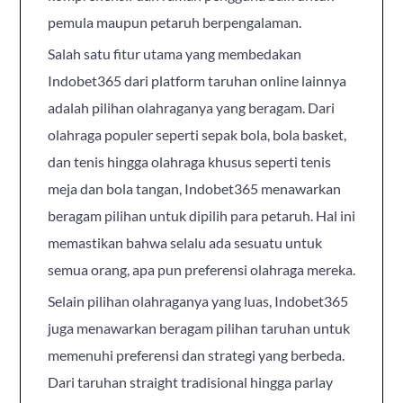
pemula maupun petaruh berpengalaman.
Salah satu fitur utama yang membedakan
Indobet365 dari platform taruhan online lainnya
adalah pilihan olahraganya yang beragam. Dari
olahraga populer seperti sepak bola, bola basket,
dan tenis hingga olahraga khusus seperti tenis
meja dan bola tangan, Indobet365 menawarkan
beragam pilihan untuk dipilih para petaruh. Hal ini
memastikan bahwa selalu ada sesuatu untuk
semua orang, apa pun preferensi olahraga mereka.
Selain pilihan olahraganya yang luas, Indobet365
juga menawarkan beragam pilihan taruhan untuk
memenuhi preferensi dan strategi yang berbeda.
Dari taruhan straight tradisional hingga parlay