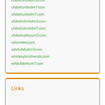
ufabetunitedm7.com
ufabetuskedm7.com
ufabetutoredm3.com
ufabetutoredm7.com
ufabetvalleyum3.com
veloxview.com
westufabetm3.com
whiskeybrothersllc.com
wildufabetum7.com
Links