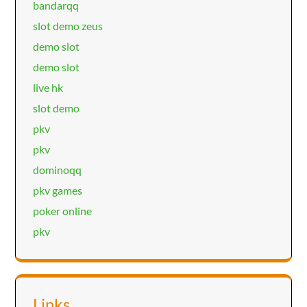
bandarqq
slot demo zeus
demo slot
demo slot
live hk
slot demo
pkv
pkv
dominoqq
pkv games
poker online
pkv
Links