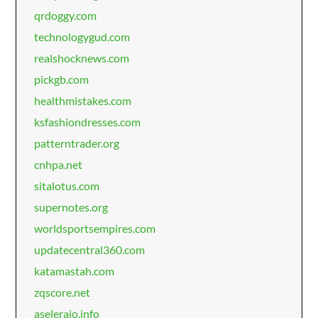
qrdoggy.com
technologygud.com
realshocknews.com
pickgb.com
healthmistakes.com
ksfashiondresses.com
patterntrader.org
cnhpa.net
sitalotus.com
supernotes.org
worldsportsempires.com
updatecentral360.com
katamastah.com
zqscore.net
aseleraio.info