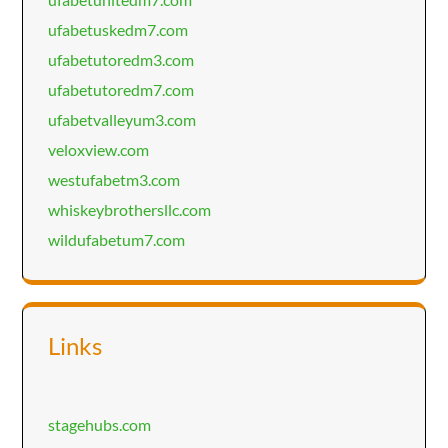
ufabetuskedm7.com
ufabetutoredm3.com
ufabetutoredm7.com
ufabetvalleyum3.com
veloxview.com
westufabetm3.com
whiskeybrothersllc.com
wildufabetum7.com
Links
stagehubs.com