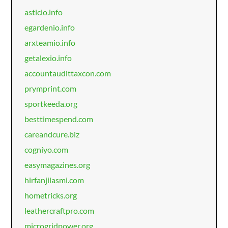
asticio.info
egardenio.info
arxteamio.info
getalexio.info
accountaudittaxcon.com
prymprint.com
sportkeeda.org
besttimespend.com
careandcure.biz
cogniyo.com
easymagazines.org
hirfanjilasmi.com
hometricks.org
leathercraftpro.com
microgridpower.org