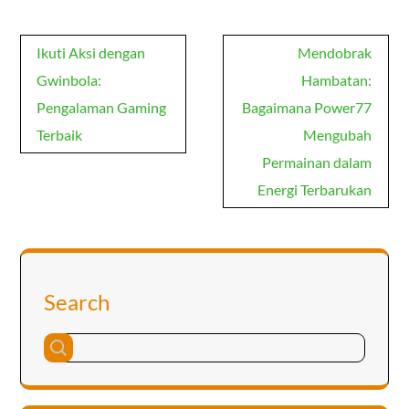
Post
Ikuti Aksi dengan
Mendobrak
navigation
Gwinbola:
Hambatan:
Pengalaman Gaming
Bagaimana Power77
Terbaik
Mengubah
Permainan dalam
Energi Terbarukan
Search