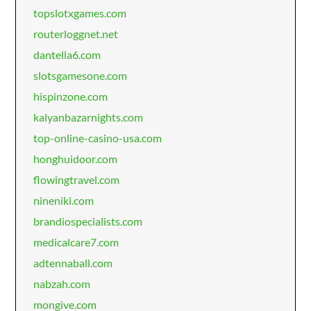
topslotxgames.com
routerloggnet.net
dantella6.com
slotsgamesone.com
hispinzone.com
kalyanbazarnights.com
top-online-casino-usa.com
honghuidoor.com
flowingtravel.com
nineniki.com
brandiospecialists.com
medicalcare7.com
adtennaball.com
nabzah.com
mongive.com