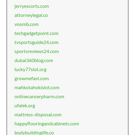
jerryescorts.com
attorneylegal.co
voomb.com
techgadgetpoint.com
tvsportsguide24.com
sportsreviews24.com
dubai360blog.com
lucky77slot.org
growmefast.com
mahkotahokislot.com
onlinecancerpharm.com
ufalek.org
mattress-disposal.com
happyflooringandcabinets.com
bodybuildinglife.co