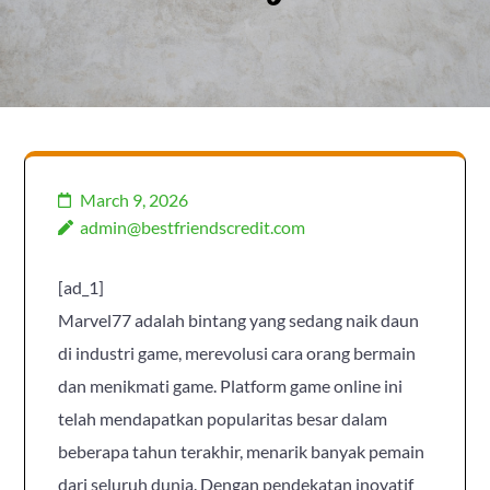
March 9, 2026
admin@bestfriendscredit.com
[ad_1]
Marvel77 adalah bintang yang sedang naik daun
di industri game, merevolusi cara orang bermain
dan menikmati game. Platform game online ini
telah mendapatkan popularitas besar dalam
beberapa tahun terakhir, menarik banyak pemain
dari seluruh dunia. Dengan pendekatan inovatif