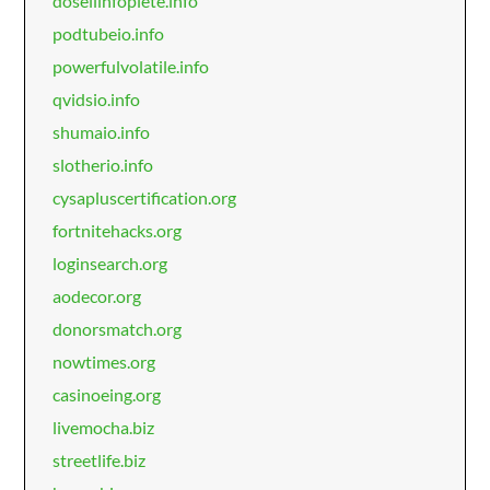
dosellinfoplete.info
podtubeio.info
powerfulvolatile.info
qvidsio.info
shumaio.info
slotherio.info
cysapluscertification.org
fortnitehacks.org
loginsearch.org
aodecor.org
donorsmatch.org
nowtimes.org
casinoeing.org
livemocha.biz
streetlife.biz