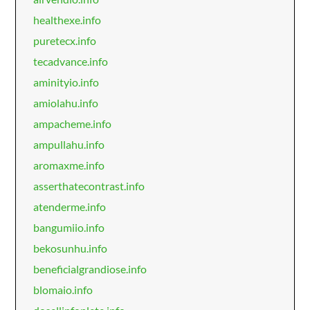
healthexe.info
puretecx.info
tecadvance.info
aminityio.info
amiolahu.info
ampacheme.info
ampullahu.info
aromaxme.info
asserthatecontrast.info
atenderme.info
bangumiio.info
bekosunhu.info
beneficialgrandiose.info
blomaio.info