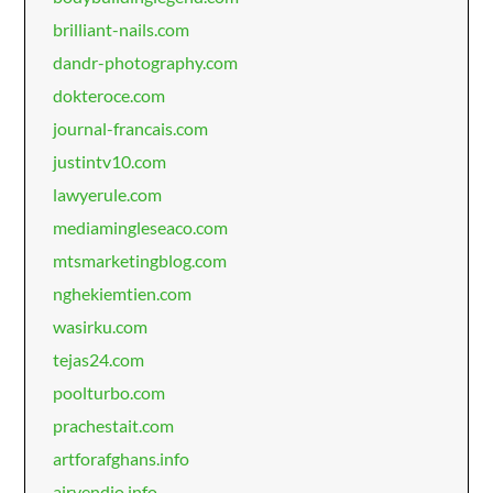
brilliant-nails.com
dandr-photography.com
dokteroce.com
journal-francais.com
justintv10.com
lawyerule.com
mediamingleseaco.com
mtsmarketingblog.com
nghekiemtien.com
wasirku.com
tejas24.com
poolturbo.com
prachestait.com
artforafghans.info
airvendio.info