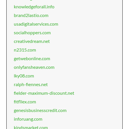
knowledgeforall.info
brand2lastio.com
usadigitalservices.com
socialhoppers.com
creativedream.net
n2315.com
getwebonline.com
onlyfansheaven.com
lky08.com
ralph-fiennes.net
fielder-maximum-discount.net
fitfllex.com
genesisbusinesscredit.com
inforuang.com
kindsmarket.com