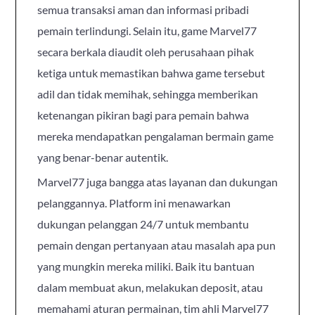
semua transaksi aman dan informasi pribadi
pemain terlindungi. Selain itu, game Marvel77
secara berkala diaudit oleh perusahaan pihak
ketiga untuk memastikan bahwa game tersebut
adil dan tidak memihak, sehingga memberikan
ketenangan pikiran bagi para pemain bahwa
mereka mendapatkan pengalaman bermain game
yang benar-benar autentik.
Marvel77 juga bangga atas layanan dan dukungan
pelanggannya. Platform ini menawarkan
dukungan pelanggan 24/7 untuk membantu
pemain dengan pertanyaan atau masalah apa pun
yang mungkin mereka miliki. Baik itu bantuan
dalam membuat akun, melakukan deposit, atau
memahami aturan permainan, tim ahli Marvel77