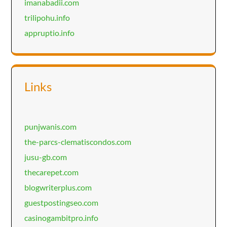
imanabadii.com
trilipohu.info
appruptio.info
Links
punjwanis.com
the-parcs-clematiscondos.com
jusu-gb.com
thecarepet.com
blogwriterplus.com
guestpostingseo.com
casinogambitpro.info