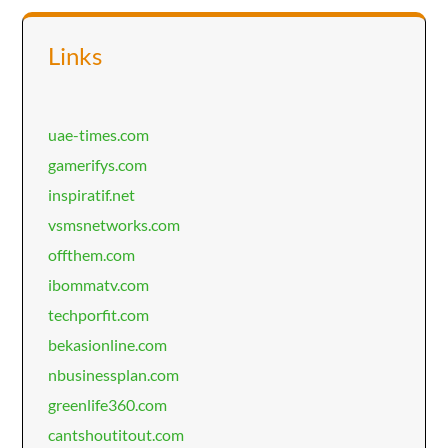
Links
uae-times.com
gamerifys.com
inspiratif.net
vsmsnetworks.com
offthem.com
ibommatv.com
techporfit.com
bekasionline.com
nbusinessplan.com
greenlife360.com
cantshoutitout.com