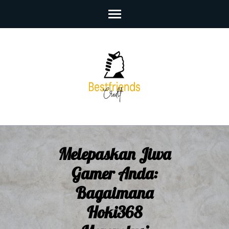
Skip
to
content
(Press
Enter)
Melepaskan Jiwa
Gamer Anda:
Bagaimana
Hoki368