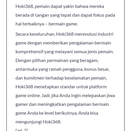
Hoki368, pemain dapat yakin bahwa mereka
berada di tangan yang tepat dan dapat fokus pada
hal terbaiknya – bermain game.
Secara keseluruhan, Hoki368 merevolusi industri
game dengan memberikan pengalaman bermain
komprehensif yang melayani semua jenis pemain.
Dengan pilihan permainan yang beragam,
antarmuka yang ramah pengguna, bonus besar,
dan komitmen terhadap keselamatan pemain,
Hoki368 menetapkan standar untuk platform
game online. Jadi, jika Anda ingin melepaskan jiwa
gamer dan meningkatkan pengalaman bermain
game Anda ke level berikutnya, Anda bisa
mengunjungi Hoki368.
[ad_2]