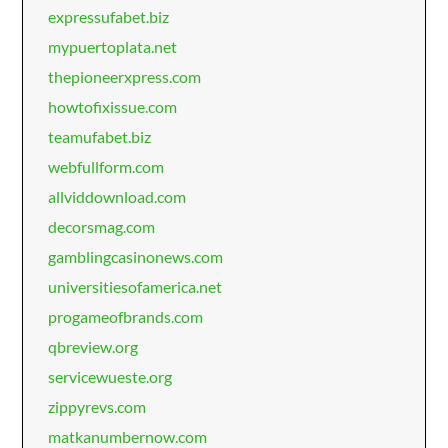
expressufabet.biz
mypuertoplata.net
thepioneerxpress.com
howtofixissue.com
teamufabet.biz
webfullform.com
allviddownload.com
decorsmag.com
gamblingcasinonews.com
universitiesofamerica.net
progameofbrands.com
qbreview.org
servicewueste.org
zippyrevs.com
matkanumbernow.com