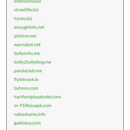
livemocha.biz
streetlife.biz
hyves.biz
enoughinfo.net
pinhive.net
warnabet.net
bollym4u.me
bolly2tollyblog.me
pandaclub.me
flyttevask.io
byhous.com
hartfordplazahotel.com
m-918kissapk.com
nabavkame.info
gakbiasa.com