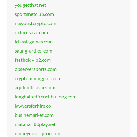
yougetthat.net
sportsnetclub.com
newbestcrypto.com
oxfordsave.com
iclassicgames.com
saung-artikel.com
fasthokivip2.com
observersports.com
cryptominingplus.com
aquinoticiaspe.com
longhairedfrenchbulldog.com
lawyersforhire.co
businemarket.com
matahari88play.net
moneydescriptor.com