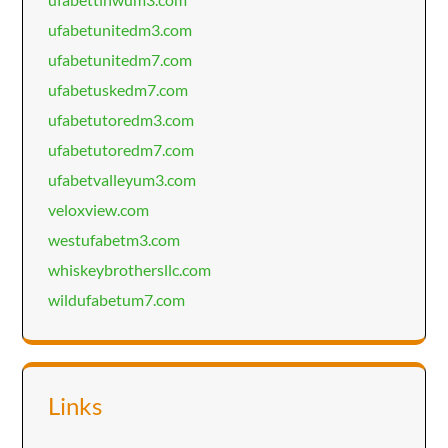
ufabetunitedm3.com
ufabetunitedm7.com
ufabetuskedm7.com
ufabetutoredm3.com
ufabetutoredm7.com
ufabetvalleyum3.com
veloxview.com
westufabetm3.com
whiskeybrothersllc.com
wildufabetum7.com
Links