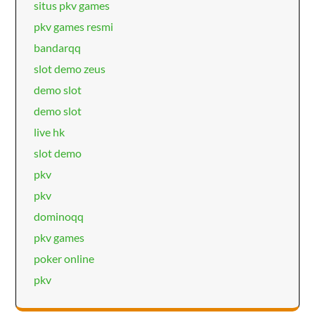
situs pkv games
pkv games resmi
bandarqq
slot demo zeus
demo slot
demo slot
live hk
slot demo
pkv
pkv
dominoqq
pkv games
poker online
pkv