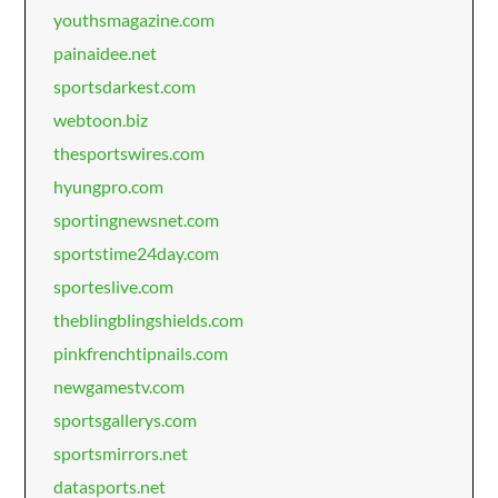
youthsmagazine.com
painaidee.net
sportsdarkest.com
webtoon.biz
thesportswires.com
hyungpro.com
sportingnewsnet.com
sportstime24day.com
sporteslive.com
theblingblingshields.com
pinkfrenchtipnails.com
newgamestv.com
sportsgallerys.com
sportsmirrors.net
datasports.net