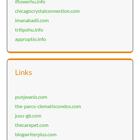
iflowerhu.info
chicagocrystalconnection.com
imanabadii.com
trilipohu.info
appruptio.info
Links
punjwanis.com
the-parcs-clematiscondos.com
jusu-gb.com
thecarepet.com
blogwriterplus.com