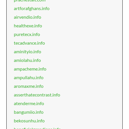
artforafghans.info
airvendio.info
healthexe.info
puretecx.info
tecadvance.info
aminityio.info
amiolahu.info
ampacheme.info
ampullahu.info
aromaxme.info
asserthatecontrast.info
atenderme.info
bangumiio.info
bekosunhu.info