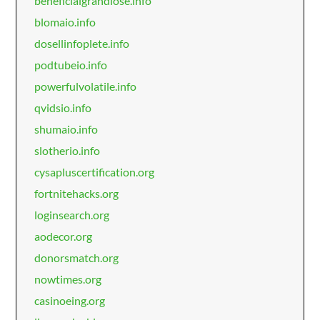
beneficialgrandiose.info
blomaio.info
dosellinfoplete.info
podtubeio.info
powerfulvolatile.info
qvidsio.info
shumaio.info
slotherio.info
cysapluscertification.org
fortnitehacks.org
loginsearch.org
aodecor.org
donorsmatch.org
nowtimes.org
casinoeing.org