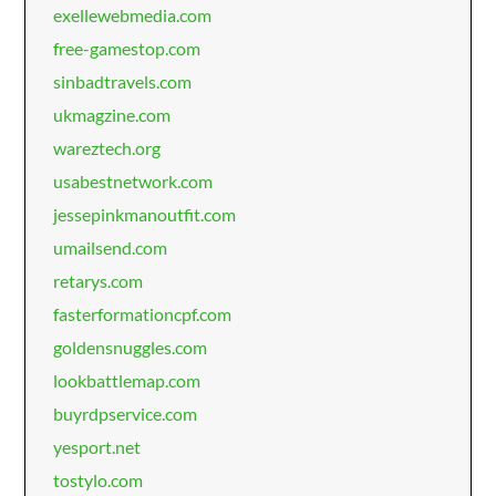
exellewebmedia.com
free-gamestop.com
sinbadtravels.com
ukmagzine.com
wareztech.org
usabestnetwork.com
jessepinkmanoutfit.com
umailsend.com
retarys.com
fasterformationcpf.com
goldensnuggles.com
lookbattlemap.com
buyrdpservice.com
yesport.net
tostylo.com