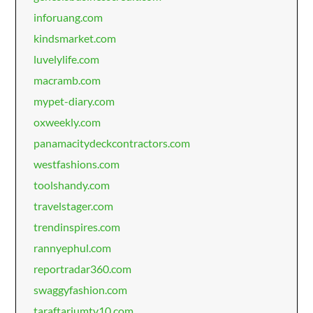
inforuang.com
kindsmarket.com
luvelylife.com
macramb.com
mypet-diary.com
oxweekly.com
panamacitydeckcontractors.com
westfashions.com
toolshandy.com
travelstager.com
trendinspires.com
rannyephul.com
reportradar360.com
swaggyfashion.com
taraftariumtv10.com