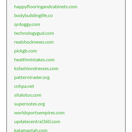
happyflooringandcabinets.com
bodybuildinglife.co
qrdoggy.com
technologygud.com
realshocknews.com
pickgb.com
healthmistakes.com
ksfashiondresses.com
patterntrader.org
cnhpa.net
sitalotus.com
supernotes.org
worldsportsempires.com
updatecentral360.com
katamastah.com