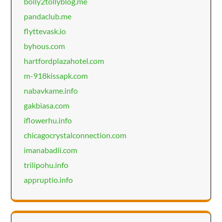
bolly2tollyblog.me
pandaclub.me
flyttevask.io
byhous.com
hartfordplazahotel.com
m-918kissapk.com
nabavkame.info
gakbiasa.com
iflowerhu.info
chicagocrystalconnection.com
imanabadii.com
trilipohu.info
appruptio.info