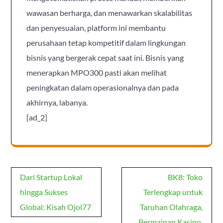
wawasan berharga, dan menawarkan skalabilitas
dan penyesuaian, platform ini membantu
perusahaan tetap kompetitif dalam lingkungan
bisnis yang bergerak cepat saat ini. Bisnis yang
menerapkan MPO300 pasti akan melihat
peningkatan dalam operasionalnya dan pada
akhirnya, labanya.
[ad_2]
Post
Dari Startup Lokal
BK8: Toko
navigation
hingga Sukses
Terlengkap untuk
Global: Kisah Ojol77
Taruhan Olahraga,
Permainan Kasino,