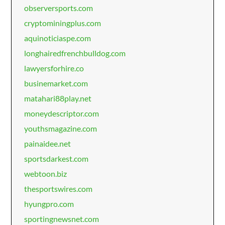
observersports.com
cryptominingplus.com
aquinoticiaspe.com
longhairedfrenchbulldog.com
lawyersforhire.co
businemarket.com
matahari88play.net
moneydescriptor.com
youthsmagazine.com
painaidee.net
sportsdarkest.com
webtoon.biz
thesportswires.com
hyungpro.com
sportingnewsnet.com