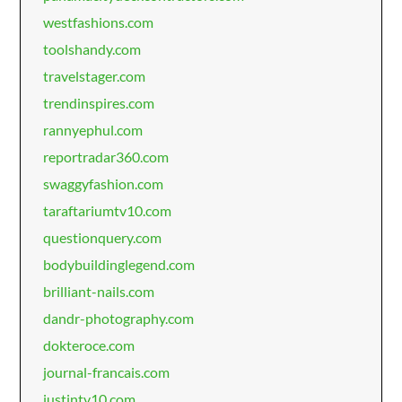
westfashions.com
toolshandy.com
travelstager.com
trendinspires.com
rannyephul.com
reportradar360.com
swaggyfashion.com
taraftariumtv10.com
questionquery.com
bodybuildinglegend.com
brilliant-nails.com
dandr-photography.com
dokteroce.com
journal-francais.com
justintv10.com