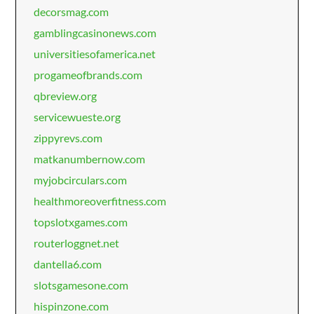
decorsmag.com
gamblingcasinonews.com
universitiesofamerica.net
progameofbrands.com
qbreview.org
servicewueste.org
zippyrevs.com
matkanumbernow.com
myjobcirculars.com
healthmoreoverfitness.com
topslotxgames.com
routerloggnet.net
dantella6.com
slotsgamesone.com
hispinzone.com