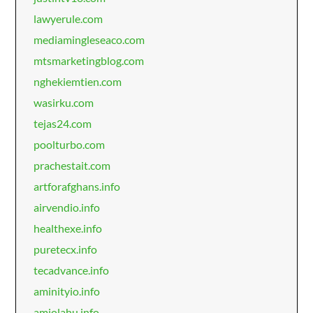
lawyerule.com
mediamingleseaco.com
mtsmarketingblog.com
nghekiemtien.com
wasirku.com
tejas24.com
poolturbo.com
prachestait.com
artforafghans.info
airvendio.info
healthexe.info
puretecx.info
tecadvance.info
aminityio.info
amiolahu.info