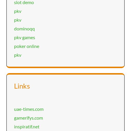
slot demo
pkv
pkv
dominoqq
pkv games
poker online
pkv
Links
uae-times.com
gamerifys.com
inspiratif.net