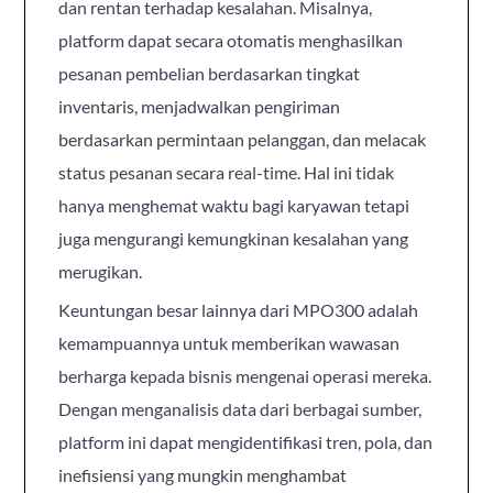
dan rentan terhadap kesalahan. Misalnya,
platform dapat secara otomatis menghasilkan
pesanan pembelian berdasarkan tingkat
inventaris, menjadwalkan pengiriman
berdasarkan permintaan pelanggan, dan melacak
status pesanan secara real-time. Hal ini tidak
hanya menghemat waktu bagi karyawan tetapi
juga mengurangi kemungkinan kesalahan yang
merugikan.
Keuntungan besar lainnya dari MPO300 adalah
kemampuannya untuk memberikan wawasan
berharga kepada bisnis mengenai operasi mereka.
Dengan menganalisis data dari berbagai sumber,
platform ini dapat mengidentifikasi tren, pola, dan
inefisiensi yang mungkin menghambat