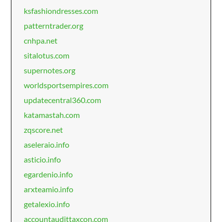
ksfashiondresses.com
patterntrader.org
cnhpa.net
sitalotus.com
supernotes.org
worldsportsempires.com
updatecentral360.com
katamastah.com
zqscore.net
aseleraio.info
asticio.info
egardenio.info
arxteamio.info
getalexio.info
accountaudittaxcon.com