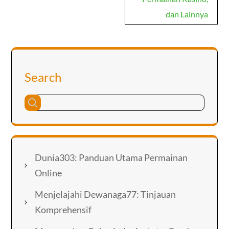
dan Lainnya
Search
Dunia303: Panduan Utama Permainan
Online
Menjelajahi Dewanaga77: Tinjauan
Komprehensif