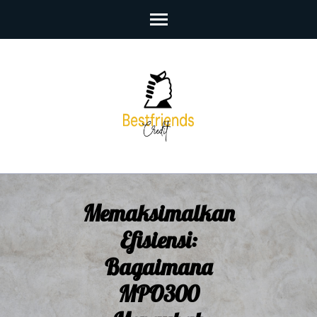
Skip
to
content
(Press
Enter)
Memaksimalkan
Efisiensi:
Bagaimana
MPO300