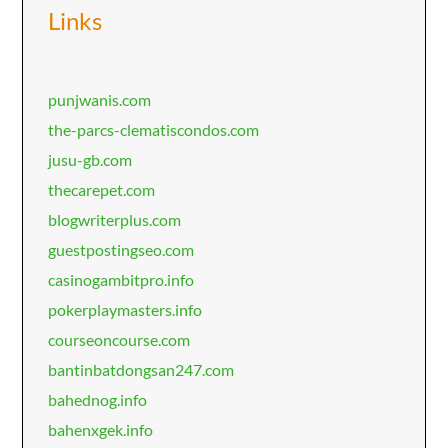
Links
punjwanis.com
the-parcs-clematiscondos.com
jusu-gb.com
thecarepet.com
blogwriterplus.com
guestpostingseo.com
casinogambitpro.info
pokerplaymasters.info
courseoncourse.com
bantinbatdongsan247.com
bahednog.info
bahenxgek.info