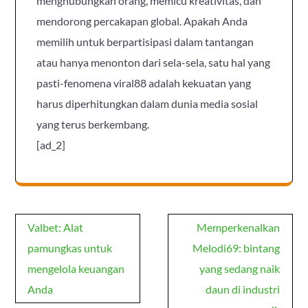
menghubungkan orang, memicu kreativitas, dan
mendorong percakapan global. Apakah Anda
memilih untuk berpartisipasi dalam tantangan
atau hanya menonton dari sela-sela, satu hal yang
pasti-fenomena viral88 adalah kekuatan yang
harus diperhitungkan dalam dunia media sosial
yang terus berkembang.
[ad_2]
Post
Valbet: Alat
Memperkenalkan
navigation
pamungkas untuk
Melodi69: bintang
mengelola keuangan
yang sedang naik
Anda
daun di industri