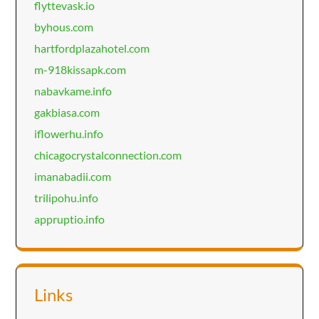
flyttevask.io
byhous.com
hartfordplazahotel.com
m-918kissapk.com
nabavkame.info
gakbiasa.com
iflowerhu.info
chicagocrystalconnection.com
imanabadii.com
trilipohu.info
appruptio.info
Links