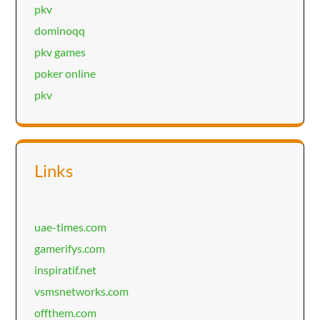
pkv
dominoqq
pkv games
poker online
pkv
Links
uae-times.com
gamerifys.com
inspiratif.net
vsmsnetworks.com
offthem.com