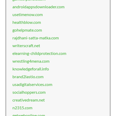
androidappsdownloader.com
usetimenow.com
healthblow.com
gohelpmate.com
rajdhani-satta-matka.com
writerscraft.net
elearning-childprotection.com
wrestling4mena.com
knowledgeforall.info
brand2lastio.com
usadigitalservices.com
socialhoppers.com
creativedream.net
n2315.com
getwebonline.com