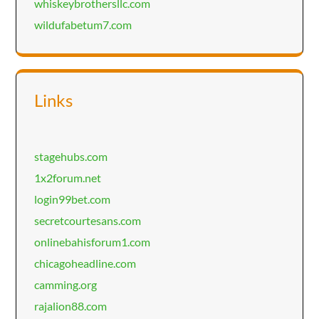
whiskeybrothersllc.com
wildufabetum7.com
Links
stagehubs.com
1x2forum.net
login99bet.com
secretcourtesans.com
onlinebahisforum1.com
chicagoheadline.com
camming.org
rajalion88.com