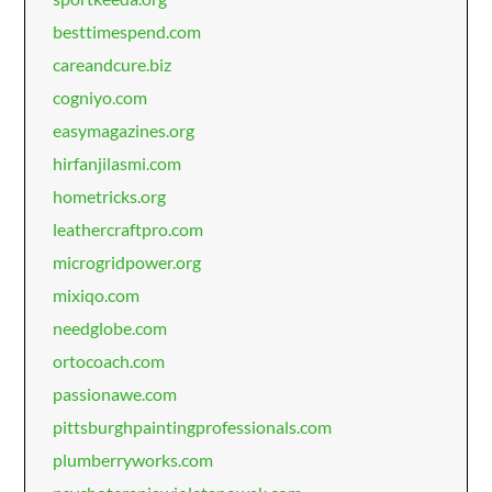
besttimespend.com
careandcure.biz
cogniyo.com
easymagazines.org
hirfanjilasmi.com
hometricks.org
leathercraftpro.com
microgridpower.org
mixiqo.com
needglobe.com
ortocoach.com
passionawe.com
pittsburghpaintingprofessionals.com
plumberryworks.com