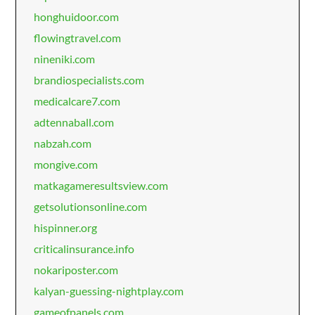
honghuidoor.com
flowingtravel.com
nineniki.com
brandiospecialists.com
medicalcare7.com
adtennaball.com
nabzah.com
mongive.com
matkagameresultsview.com
getsolutionsonline.com
hispinner.org
criticalinsurance.info
nokariposter.com
kalyan-guessing-nightplay.com
gameofpanels.com