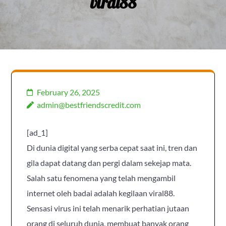
viral88
February 26, 2025
admin@bestfriendscredit.com
[ad_1]
Di dunia digital yang serba cepat saat ini, tren dan
gila dapat datang dan pergi dalam sekejap mata.
Salah satu fenomena yang telah mengambil
internet oleh badai adalah kegilaan viral88.
Sensasi virus ini telah menarik perhatian jutaan
orang di seluruh dunia, membuat banyak orang