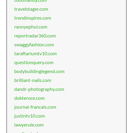
travelstager.com
trendinspires.com
rannyephul.com
reportradar360.com
swaggyfashion.com
taraftariumtv10.com
questionquery.com
bodybuildinglegend.com
brilliant-nails.com
dandr-photography.com
dokteroce.com
journal-francais.com
justintv10.com
lawyerule.com