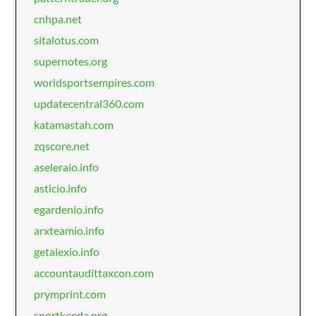
cnhpa.net
sitalotus.com
supernotes.org
worldsportsempires.com
updatecentral360.com
katamastah.com
zqscore.net
aseleraio.info
asticio.info
egardenio.info
arxteamio.info
getalexio.info
accountaudittaxcon.com
prymprint.com
sportkeeda.org