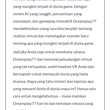
yang mungkin terjadi di dunia game. Dengan
sistem AI yang canggih, penceritaan yang
mendalam, dan gameplay interaktif, Dreamplay77
mendefinisikan ulang cara kita berpikir tentang
realitas virtual dan menetapkan standar baru
tentang apa yang mungkin terjadi di dunia game.
Jadi jika Anda siap untuk membuka rahasia
Dreamplay77 dan memulai petualangan virtual
yang tak terlupakan, ambil headset VR Anda dan
bersiaplah untuk memasuki dunia yang tiada
duanya. Siapa yang tahu misteri dan kejutan apa
yang menanti Anda di dunia maya ini? Hanya satu
cara untuk mengetahuinya – mulai mainkan
Dreamplay77 hari ini dan temukan rahasia yang