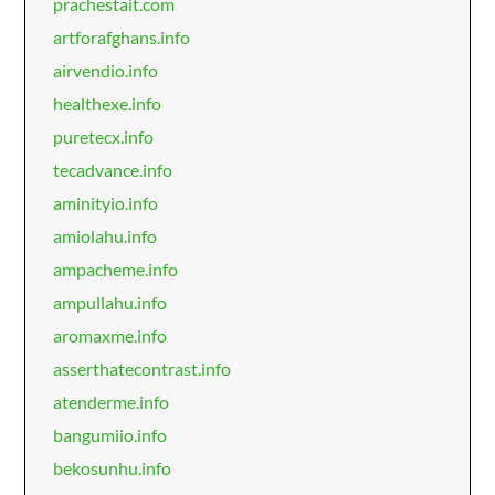
prachestait.com
artforafghans.info
airvendio.info
healthexe.info
puretecx.info
tecadvance.info
aminityio.info
amiolahu.info
ampacheme.info
ampullahu.info
aromaxme.info
asserthatecontrast.info
atenderme.info
bangumiio.info
bekosunhu.info