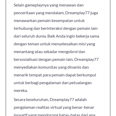
Selain gameplaynya yang menawan dan
penceritaan yang mendalam, Dreamplay77 juga
menawarkan pemain kesempatan untuk
terhubung dan berinteraksi dengan pemain lain
dari seluruh dunia. Baik Anda ingin bekerja sama
dengan teman untuk menyelesaikan misi yang
menantang atau sekadar mengobrol dan
bersosialisasi dengan pemain lain, Dreamplay77
menyediakan komunitas yang dinamis dan
menarik tempat para pemain dapat berkumpul
untuk berbagi pengalaman dan petualangan
mereka.
Secara keseluruhan, Dreamplay77 adalah
pengalaman realitas virtual yang benar-benar
inovatif yang mendorong batas-batas dari apa