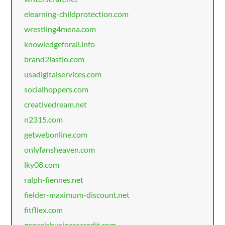
elearning-childprotection.com
wrestling4mena.com
knowledgeforall.info
brand2lastio.com
usadigitalservices.com
socialhoppers.com
creativedream.net
n2315.com
getwebonline.com
onlyfansheaven.com
lky08.com
ralph-fiennes.net
fielder-maximum-discount.net
fitfllex.com
genesisbusinesscredit.com