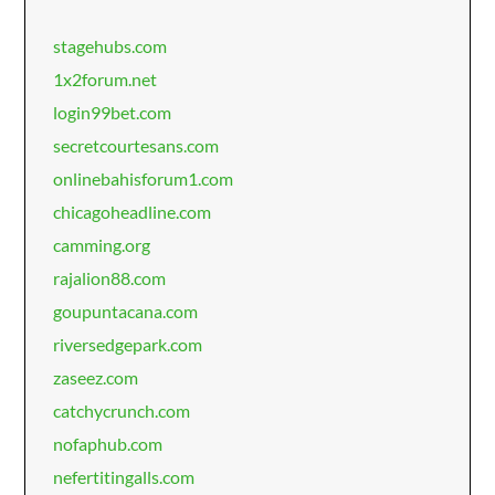
stagehubs.com
1x2forum.net
login99bet.com
secretcourtesans.com
onlinebahisforum1.com
chicagoheadline.com
camming.org
rajalion88.com
goupuntacana.com
riversedgepark.com
zaseez.com
catchycrunch.com
nofaphub.com
nefertitingalls.com