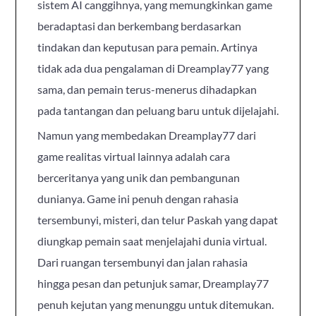
sistem AI canggihnya, yang memungkinkan game
beradaptasi dan berkembang berdasarkan
tindakan dan keputusan para pemain. Artinya
tidak ada dua pengalaman di Dreamplay77 yang
sama, dan pemain terus-menerus dihadapkan
pada tantangan dan peluang baru untuk dijelajahi.
Namun yang membedakan Dreamplay77 dari
game realitas virtual lainnya adalah cara
berceritanya yang unik dan pembangunan
dunianya. Game ini penuh dengan rahasia
tersembunyi, misteri, dan telur Paskah yang dapat
diungkap pemain saat menjelajahi dunia virtual.
Dari ruangan tersembunyi dan jalan rahasia
hingga pesan dan petunjuk samar, Dreamplay77
penuh kejutan yang menunggu untuk ditemukan.