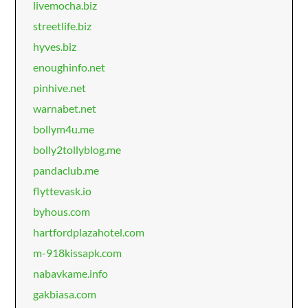
livemocha.biz
streetlife.biz
hyves.biz
enoughinfo.net
pinhive.net
warnabet.net
bollym4u.me
bolly2tollyblog.me
pandaclub.me
flyttevask.io
byhous.com
hartfordplazahotel.com
m-918kissapk.com
nabavkame.info
gakbiasa.com