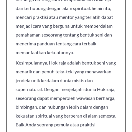
dan terhubung dengan alam spiritual. Selain itu,
mencari praktisi atau mentor yang terlatih dapat
menjadi cara yang berguna untuk memperdalam
pemahaman seseorang tentang bentuk seni dan
menerima panduan tentang cara terbaik
memanfaatkan kekuatannya.
Kesimpulannya, Hokiraja adalah bentuk seni yang
menarik dan penuh teka-teki yang menawarkan
jendela unik ke dalam dunia mistis dan
supernatural. Dengan menjelajahi dunia Hokiraja,
seseorang dapat memperoleh wawasan berharga,
bimbingan, dan hubungan lebih dalam dengan
kekuatan spiritual yang berperan di alam semesta.
Baik Anda seorang pemula atau praktisi