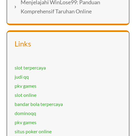
Menjelajahi WinLose99: Panduan
Komprehensif Taruhan Online
Links
slot terpercaya
judi qq
pkv games
slot online
bandar bola terpercaya
dominoqq
pkv games
situs poker online