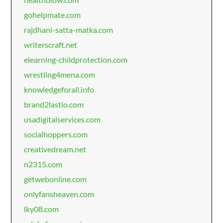
gohelpmate.com
rajdhani-satta-matka.com
writerscraft.net
elearning-childprotection.com
wrestling4mena.com
knowledgeforall.info
brand2lastio.com
usadigitalservices.com
socialhoppers.com
creativedream.net
n2315.com
getwebonline.com
onlyfansheaven.com
lky08.com