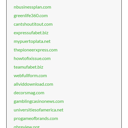
nbusinessplan.com
greenlife360.com
cantshoutitout.com
expressufabet.biz
mypuertoplata.net
thepioneerxpress.com
howtofixissue.com
teamufabet.biz
webfullform.com
allviddownload.com
decorsmag.com
gamblingcasinonews.com
universitiesofamerica.net
progameofbrands.com
qbreview.org