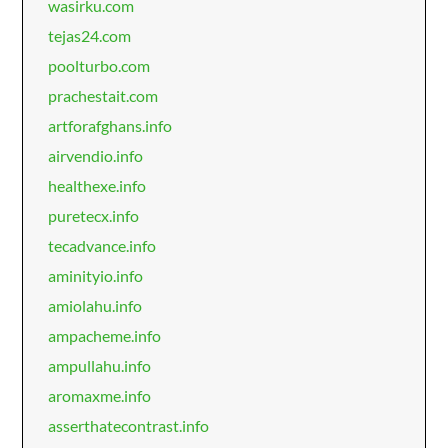
wasirku.com
tejas24.com
poolturbo.com
prachestait.com
artforafghans.info
airvendio.info
healthexe.info
puretecx.info
tecadvance.info
aminityio.info
amiolahu.info
ampacheme.info
ampullahu.info
aromaxme.info
asserthatecontrast.info