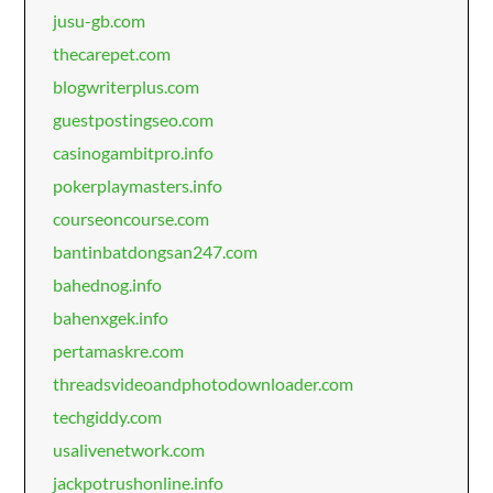
jusu-gb.com
thecarepet.com
blogwriterplus.com
guestpostingseo.com
casinogambitpro.info
pokerplaymasters.info
courseoncourse.com
bantinbatdongsan247.com
bahednog.info
bahenxgek.info
pertamaskre.com
threadsvideoandphotodownloader.com
techgiddy.com
usalivenetwork.com
jackpotrushonline.info