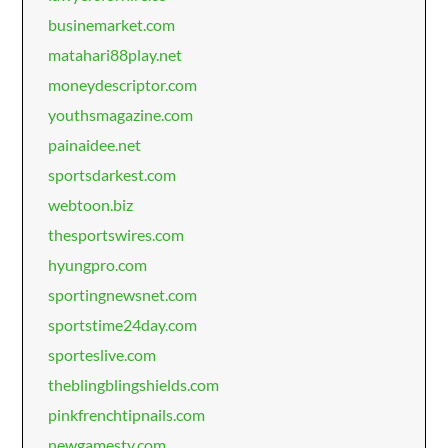
businemarket.com
matahari88play.net
moneydescriptor.com
youthsmagazine.com
painaidee.net
sportsdarkest.com
webtoon.biz
thesportswires.com
hyungpro.com
sportingnewsnet.com
sportstime24day.com
sporteslive.com
theblingblingshields.com
pinkfrenchtipnails.com
newgamestv.com