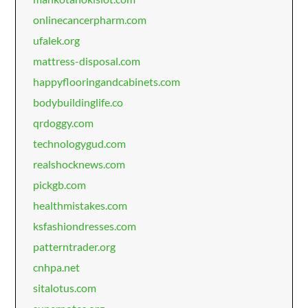
onlinecancerpharm.com
ufalek.org
mattress-disposal.com
happyflooringandcabinets.com
bodybuildinglife.co
qrdoggy.com
technologygud.com
realshocknews.com
pickgb.com
healthmistakes.com
ksfashiondresses.com
patterntrader.org
cnhpa.net
sitalotus.com