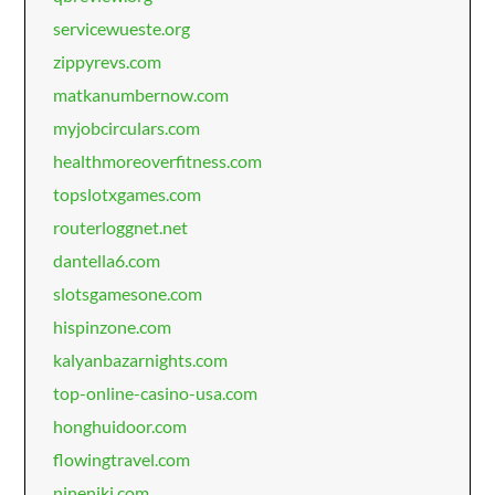
servicewueste.org
zippyrevs.com
matkanumbernow.com
myjobcirculars.com
healthmoreoverfitness.com
topslotxgames.com
routerloggnet.net
dantella6.com
slotsgamesone.com
hispinzone.com
kalyanbazarnights.com
top-online-casino-usa.com
honghuidoor.com
flowingtravel.com
nineniki.com