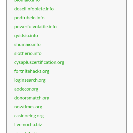
dosellinfoplete.info
podtubeio.info
powerfulvolatile.info
qvidsio.info
shumaio.info
slotherio.info
cysapluscertification.org
fortnitehacks.org
loginsearch.org
aodecor.org
donorsmatch.org
nowtimes.org
casinoeing.org
livemocha.biz