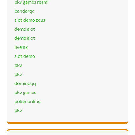
pkv games resmi
bandarqq
slot demo zeus
demo slot
demo slot
live hk
slot demo
pkv
pkv
dominoqq
pkv games
poker online
pkv