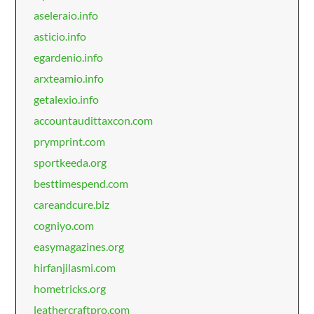
aseleraio.info
asticio.info
egardenio.info
arxteamio.info
getalexio.info
accountaudittaxcon.com
prymprint.com
sportkeeda.org
besttimespend.com
careandcure.biz
cogniyo.com
easymagazines.org
hirfanjilasmi.com
hometricks.org
leathercraftpro.com