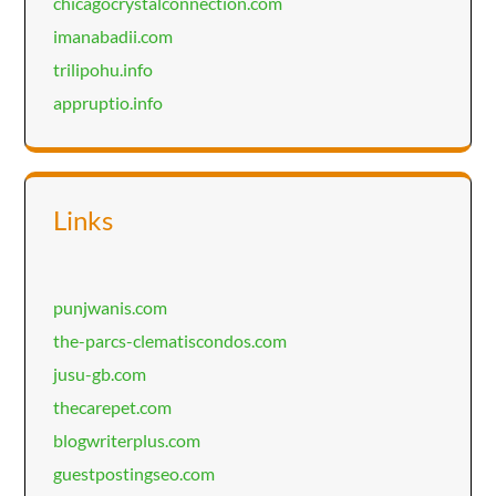
chicagocrystalconnection.com
imanabadii.com
trilipohu.info
appruptio.info
Links
punjwanis.com
the-parcs-clematiscondos.com
jusu-gb.com
thecarepet.com
blogwriterplus.com
guestpostingseo.com