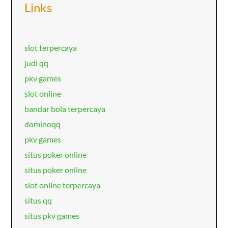
Links
slot terpercaya
judi qq
pkv games
slot online
bandar bola terpercaya
dominoqq
pkv games
situs poker online
situs poker online
slot online terpercaya
situs qq
situs pkv games