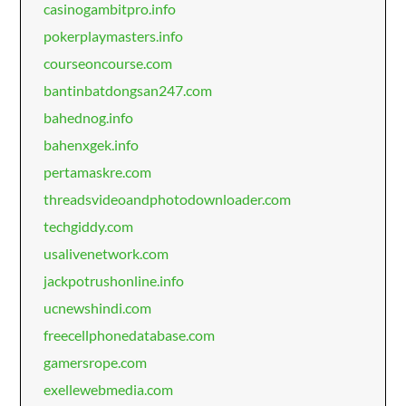
casinogambitpro.info
pokerplaymasters.info
courseoncourse.com
bantinbatdongsan247.com
bahednog.info
bahenxgek.info
pertamaskre.com
threadsvideoandphotodownloader.com
techgiddy.com
usalivenetwork.com
jackpotrushonline.info
ucnewshindi.com
freecellphonedatabase.com
gamersrope.com
exellewebmedia.com