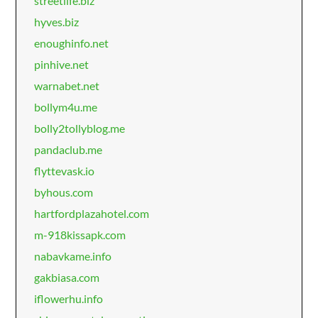
streetlife.biz
hyves.biz
enoughinfo.net
pinhive.net
warnabet.net
bollym4u.me
bolly2tollyblog.me
pandaclub.me
flyttevask.io
byhous.com
hartfordplazahotel.com
m-918kissapk.com
nabavkame.info
gakbiasa.com
iflowerhu.info