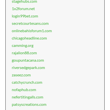
stagehubs.com
1x2forum.net
login99bet.com
secretcourtesans.com
onlinebahisforum1.com
chicagoheadline.com
camming.org
rajalion88.com
goupuntacana.com
riversedgepark.com
zaseez.com
catchycrunch.com
nofaphub.com
nefertitingalls.com
patsyscreations.com