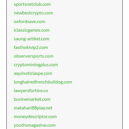
sportsnetclub.com
newbestcrypto.com
oxfordsave.com
iclassicgames.com
saung-artikel.com
fasthokivip2.com
observersports.com
cryptominingplus.com
aquinoticiaspe.com
longhairedfrenchbulldog.com
lawyersforhire.co
businemarket.com
matahari88play.net
moneydescriptor.com
youthsmagazine.com