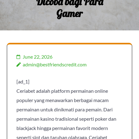
Dicoba bagi Para
Gamer
June 22, 2026
admin@bestfriendscredit.com
[ad_1]
Ceriabet adalah platform permainan online
populer yang menawarkan berbagai macam
permainan untuk dinikmati para pemain. Dari
permainan kasino tradisional seperti poker dan
blackjack hingga permainan favorit modern
seperti slot dan taruhan olahraga, Ceriabet