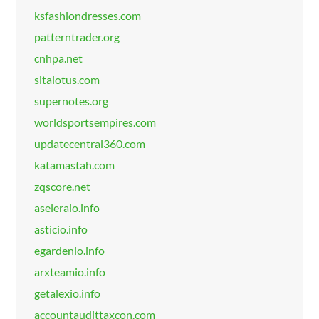
ksfashiondresses.com
patterntrader.org
cnhpa.net
sitalotus.com
supernotes.org
worldsportsempires.com
updatecentral360.com
katamastah.com
zqscore.net
aseleraio.info
asticio.info
egardenio.info
arxteamio.info
getalexio.info
accountaudittaxcon.com