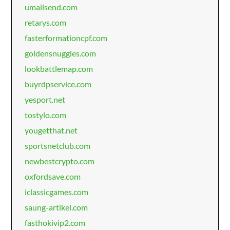
umailsend.com
retarys.com
fasterformationcpf.com
goldensnuggles.com
lookbattlemap.com
buyrdpservice.com
yesport.net
tostylo.com
yougetthat.net
sportsnetclub.com
newbestcrypto.com
oxfordsave.com
iclassicgames.com
saung-artikel.com
fasthokivip2.com