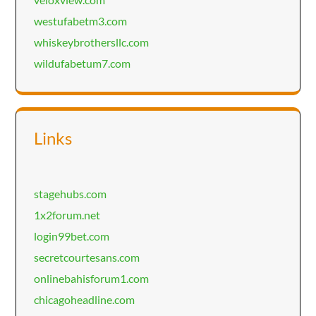
westufabetm3.com
whiskeybrothersllc.com
wildufabetum7.com
Links
stagehubs.com
1x2forum.net
login99bet.com
secretcourtesans.com
onlinebahisforum1.com
chicagoheadline.com