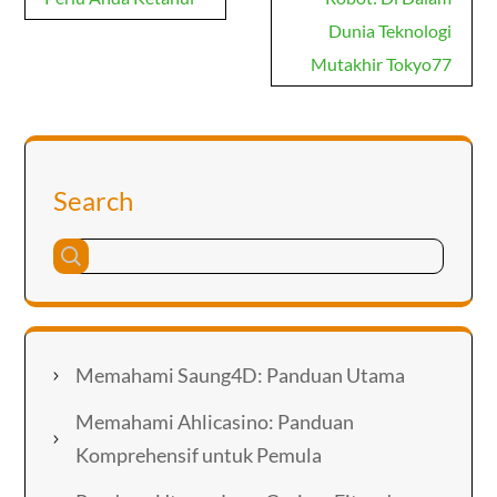
Dunia Teknologi
Mutakhir Tokyo77
Search
Memahami Saung4D: Panduan Utama
Memahami Ahlicasino: Panduan
Komprehensif untuk Pemula