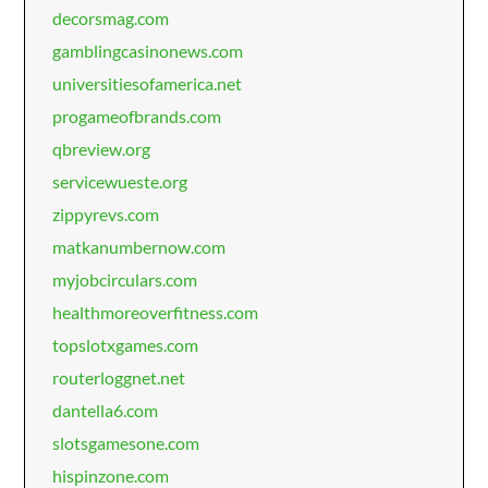
decorsmag.com
gamblingcasinonews.com
universitiesofamerica.net
progameofbrands.com
qbreview.org
servicewueste.org
zippyrevs.com
matkanumbernow.com
myjobcirculars.com
healthmoreoverfitness.com
topslotxgames.com
routerloggnet.net
dantella6.com
slotsgamesone.com
hispinzone.com