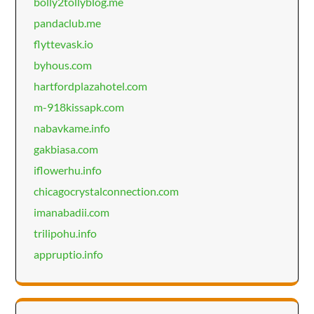
bolly2tollyblog.me
pandaclub.me
flyttevask.io
byhous.com
hartfordplazahotel.com
m-918kissapk.com
nabavkame.info
gakbiasa.com
iflowerhu.info
chicagocrystalconnection.com
imanabadii.com
trilipohu.info
appruptio.info