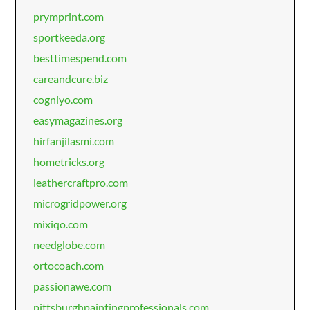
prymprint.com
sportkeeda.org
besttimespend.com
careandcure.biz
cogniyo.com
easymagazines.org
hirfanjilasmi.com
hometricks.org
leathercraftpro.com
microgridpower.org
mixiqo.com
needglobe.com
ortocoach.com
passionawe.com
pittsburghpaintingprofessionals.com