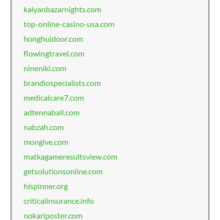
kalyanbazarnights.com
top-online-casino-usa.com
honghuidoor.com
flowingtravel.com
nineniki.com
brandiospecialists.com
medicalcare7.com
adtennaball.com
nabzah.com
mongive.com
matkagameresultsview.com
getsolutionsonline.com
hispinner.org
criticalinsurance.info
nokariposter.com