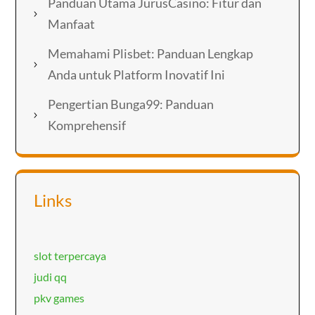
Panduan Utama JurusCasino: Fitur dan
Manfaat
Memahami Plisbet: Panduan Lengkap
Anda untuk Platform Inovatif Ini
Pengertian Bunga99: Panduan
Komprehensif
Links
slot terpercaya
judi qq
pkv games