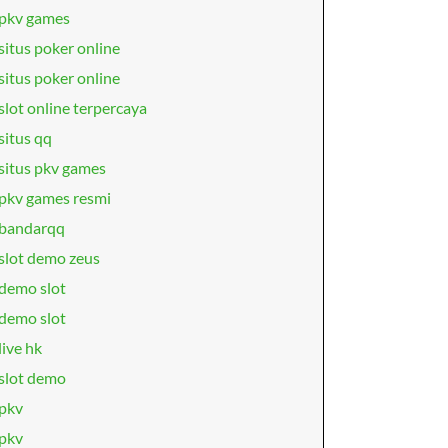
pkv games
situs poker online
situs poker online
slot online terpercaya
situs qq
situs pkv games
pkv games resmi
bandarqq
slot demo zeus
demo slot
demo slot
live hk
slot demo
pkv
pkv