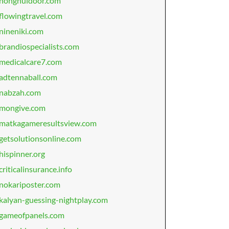
honghuidoor.com
flowingtravel.com
nineniki.com
brandiospecialists.com
medicalcare7.com
adtennaball.com
nabzah.com
mongive.com
matkagameresultsview.com
getsolutionsonline.com
hispinner.org
criticalinsurance.info
nokariposter.com
kalyan-guessing-nightplay.com
gameofpanels.com