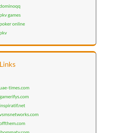
dominoqq
pkv games
poker online
pkv
Links
uae-times.com
gamerifys.com
inspiratif.net
vsmsnetworks.com
offthem.com
ibommatv.com