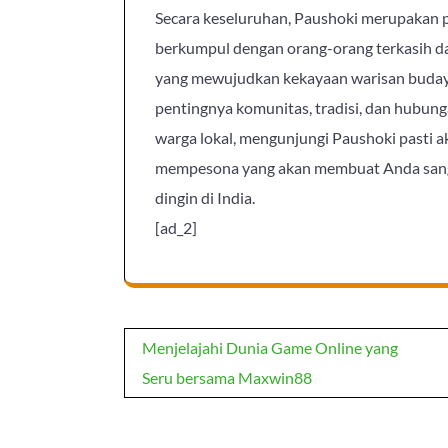
Secara keseluruhan, Paushoki merupakan p
berkumpul dengan orang-orang terkasih da
yang mewujudkan kekayaan warisan budaya
pentingnya komunitas, tradisi, dan hubun
warga lokal, mengunjungi Paushoki pasti
mempesona yang akan membuat Anda sanga
dingin di India.
[ad_2]
Post
Menjelajahi Dunia Game Online yang
navigation
Seru bersama Maxwin88