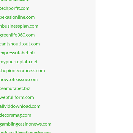
techporfit.com
bekasionline.com
nbusinessplan.com
greenlife360.com
cantshoutitout.com
expressufabet.biz
mypuertoplata.net
thepioneerxpress.com
howtofixissue.com
teamufabet.biz
webfullform.com
allviddownload.com
decorsmag.com
gamblingcasinonews.com
universitiesofamerica.net