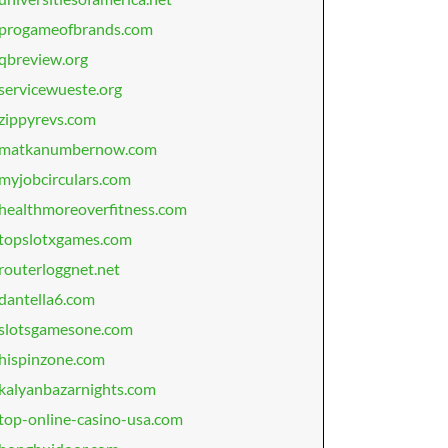
progameofbrands.com
qbreview.org
servicewueste.org
zippyrevs.com
matkanumbernow.com
myjobcirculars.com
healthmoreoverfitness.com
topslotxgames.com
routerloggnet.net
dantella6.com
slotsgamesone.com
hispinzone.com
kalyanbazarnights.com
top-online-casino-usa.com