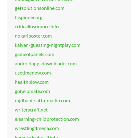
getsolutionsonline.com
hispinner.org
criticalinsurance.info
nokariposter.com
kalyan-guessing-nightplay.com
gameofpanels.com
androidappsdownloader.com
usetimenow.com
healthblow.com
gohelpmate.com
rajdhani-satta-matka.com
writerscraft.net
elearning-childprotection.com
wrestling4mena.com
knowledgeforall.info