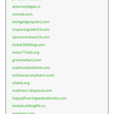
attorneylegal.co
voomb.com
techgadgetpoint.com
tvsportsguide24.com
sportsreviews24.com
dubai360blog.com
lucky77slot.org
growmefast.com
mahkotahokislot.com
onlinecancerpharm.com
ufalek.org
mattress-disposal.com
happyflooringandcabinets.com
bodybuildinglife.co
qrdoggy.com