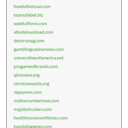
howtofixissue.com
teamufabet.biz
webfullform.com
allviddownload.com
decorsmag.com
gamblingcasinonews.com
universitiesofamerica.net
progameofbrands.com
qbreview.org
servicewueste.org
zippyrevs.com
matkanumbernow.com
myjobcirculars.com
healthmoreoverfitness.com
topslotxgames.com