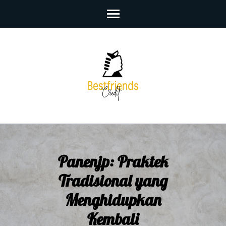
Skip
to
content
(Press
Enter)
Panenjp: Praktek
Tradisional yang
Menghidupkan
Kembali