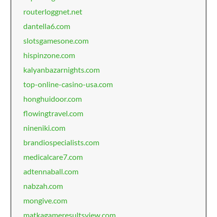
routerloggnet.net
dantella6.com
slotsgamesone.com
hispinzone.com
kalyanbazarnights.com
top-online-casino-usa.com
honghuidoor.com
flowingtravel.com
nineniki.com
brandiospecialists.com
medicalcare7.com
adtennaball.com
nabzah.com
mongive.com
matkagameresultsview.com