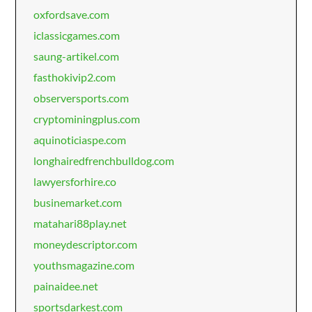
oxfordsave.com
iclassicgames.com
saung-artikel.com
fasthokivip2.com
observersports.com
cryptominingplus.com
aquinoticiaspe.com
longhairedfrenchbulldog.com
lawyersforhire.co
businemarket.com
matahari88play.net
moneydescriptor.com
youthsmagazine.com
painaidee.net
sportsdarkest.com