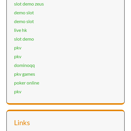
slot demo zeus
demo slot
demo slot
live hk
slot demo
pkv
pkv
dominoqq
pkv games
poker online
pkv
Links