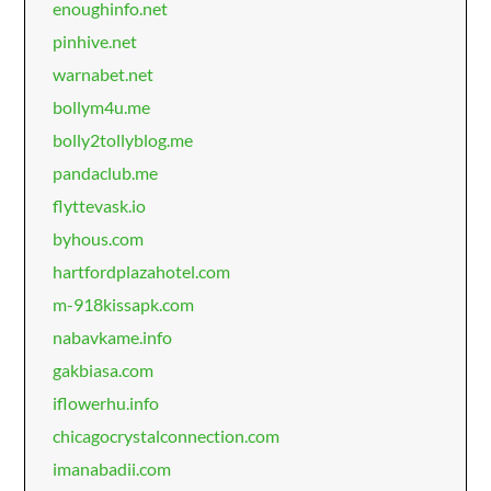
enoughinfo.net
pinhive.net
warnabet.net
bollym4u.me
bolly2tollyblog.me
pandaclub.me
flyttevask.io
byhous.com
hartfordplazahotel.com
m-918kissapk.com
nabavkame.info
gakbiasa.com
iflowerhu.info
chicagocrystalconnection.com
imanabadii.com