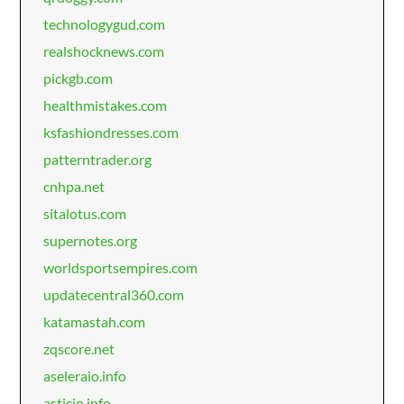
technologygud.com
realshocknews.com
pickgb.com
healthmistakes.com
ksfashiondresses.com
patterntrader.org
cnhpa.net
sitalotus.com
supernotes.org
worldsportsempires.com
updatecentral360.com
katamastah.com
zqscore.net
aseleraio.info
asticio.info