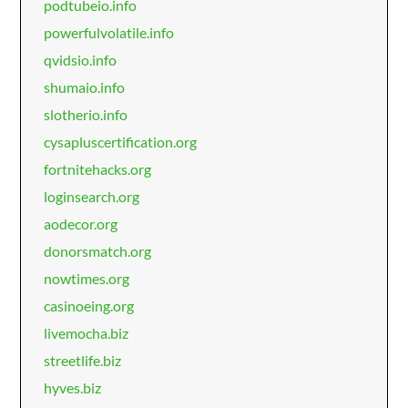
podtubeio.info
powerfulvolatile.info
qvidsio.info
shumaio.info
slotherio.info
cysapluscertification.org
fortnitehacks.org
loginsearch.org
aodecor.org
donorsmatch.org
nowtimes.org
casinoeing.org
livemocha.biz
streetlife.biz
hyves.biz