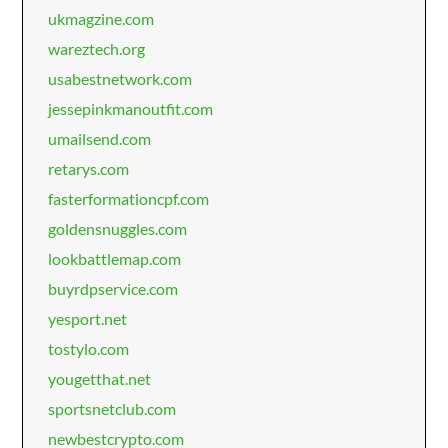
ukmagzine.com
wareztech.org
usabestnetwork.com
jessepinkmanoutfit.com
umailsend.com
retarys.com
fasterformationcpf.com
goldensnuggles.com
lookbattlemap.com
buyrdpservice.com
yesport.net
tostylo.com
yougetthat.net
sportsnetclub.com
newbestcrypto.com