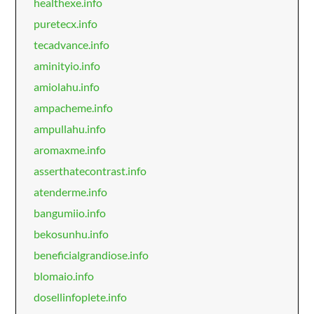
healthexe.info
puretecx.info
tecadvance.info
aminityio.info
amiolahu.info
ampacheme.info
ampullahu.info
aromaxme.info
asserthatecontrast.info
atenderme.info
bangumiio.info
bekosunhu.info
beneficialgrandiose.info
blomaio.info
dosellinfoplete.info