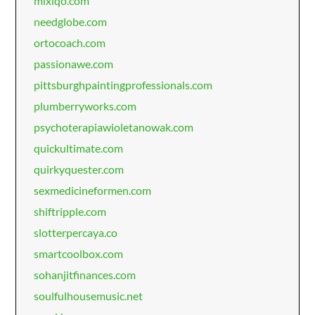
mixiqo.com
needglobe.com
ortocoach.com
passionawe.com
pittsburghpaintingprofessionals.com
plumberryworks.com
psychoterapiawioletanowak.com
quickultimate.com
quirkyquester.com
sexmedicineformen.com
shiftripple.com
slotterpercaya.co
smartcoolbox.com
sohanjitfinances.com
soulfulhousemusic.net