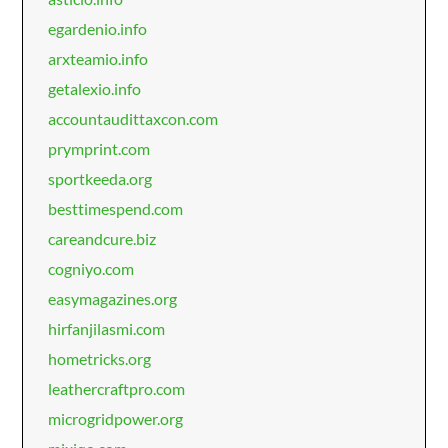
egardenio.info
arxteamio.info
getalexio.info
accountaudittaxcon.com
prymprint.com
sportkeeda.org
besttimespend.com
careandcure.biz
cogniyo.com
easymagazines.org
hirfanjilasmi.com
hometricks.org
leathercraftpro.com
microgridpower.org