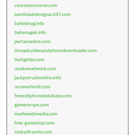
courseoncourse.com
bantinbatdongsan247.com
bahednog.info
bahenxgek.info
pertamaskre.com
threadsvideoandphotodownloader.com
techgiddy.com
usalivenetwork.com
jackpotrushonline.info
ucnewshindi.com
freecellphonedatabase.com
gamersrope.com
exellewebmedia.com
free-gamestop.com
sinbadtravels.com