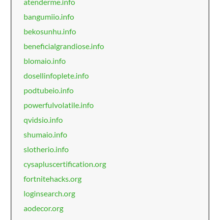
atenderme.info
bangumiio.info
bekosunhu.info
beneficialgrandiose.info
blomaio.info
dosellinfoplete.info
podtubeio.info
powerfulvolatile.info
qvidsio.info
shumaio.info
slotherio.info
cysapluscertification.org
fortnitehacks.org
loginsearch.org
aodecor.org