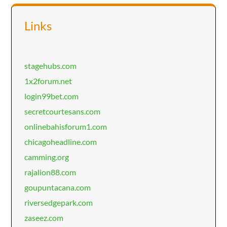
Links
stagehubs.com
1x2forum.net
login99bet.com
secretcourtesans.com
onlinebahisforum1.com
chicagoheadline.com
camming.org
rajalion88.com
goupuntacana.com
riversedgepark.com
zaseez.com