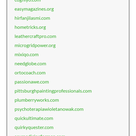
easymagazines.org
hirfanjilasmi.com
hometricks.org
leathercraftpro.com
microgridpower.org
mixiqo.com
needglobe.com
ortocoach.com
passionawe.com
pittsburghpaintingprofessionals.com
plumberryworks.com
psychoterapiawioletanowak.com
quickultimate.com
quirkyquester.com