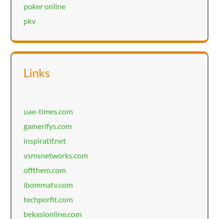
poker online
pkv
Links
uae-times.com
gamerifys.com
inspiratif.net
vsmsnetworks.com
offthem.com
ibommatv.com
techporfit.com
bekasionline.com