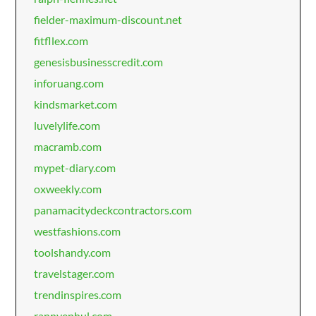
fielder-maximum-discount.net
fitfllex.com
genesisbusinesscredit.com
inforuang.com
kindsmarket.com
luvelylife.com
macramb.com
mypet-diary.com
oxweekly.com
panamacitydeckcontractors.com
westfashions.com
toolshandy.com
travelstager.com
trendinspires.com
rannyephul.com