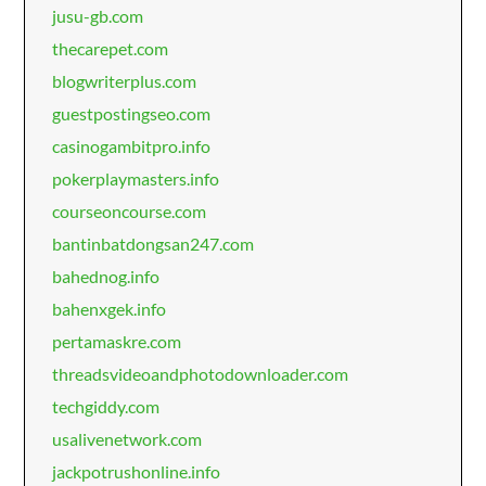
jusu-gb.com
thecarepet.com
blogwriterplus.com
guestpostingseo.com
casinogambitpro.info
pokerplaymasters.info
courseoncourse.com
bantinbatdongsan247.com
bahednog.info
bahenxgek.info
pertamaskre.com
threadsvideoandphotodownloader.com
techgiddy.com
usalivenetwork.com
jackpotrushonline.info