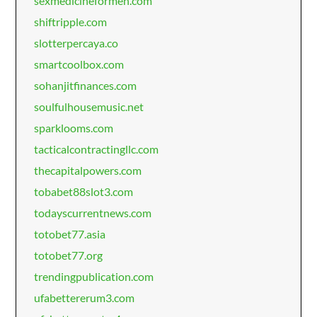
sexmedicineformen.com
shiftripple.com
slotterpercaya.co
smartcoolbox.com
sohanjitfinances.com
soulfulhousemusic.net
sparklooms.com
tacticalcontractingllc.com
thecapitalpowers.com
tobabet88slot3.com
todayscurrentnews.com
totobet77.asia
totobet77.org
trendingpublication.com
ufabettererum3.com