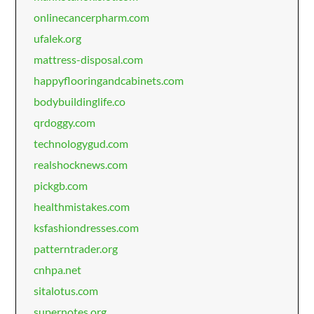
onlinecancerpharm.com
ufalek.org
mattress-disposal.com
happyflooringandcabinets.com
bodybuildinglife.co
qrdoggy.com
technologygud.com
realshocknews.com
pickgb.com
healthmistakes.com
ksfashiondresses.com
patterntrader.org
cnhpa.net
sitalotus.com
supernotes.org