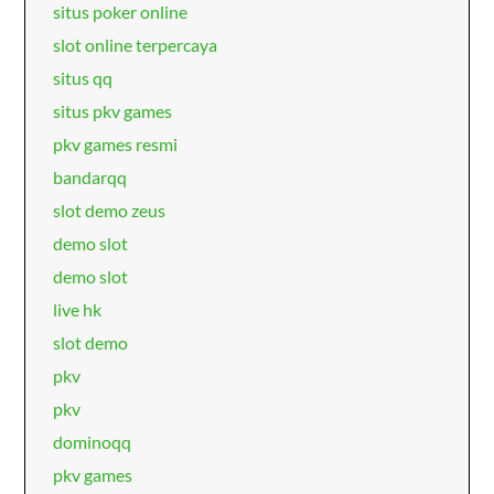
situs poker online
slot online terpercaya
situs qq
situs pkv games
pkv games resmi
bandarqq
slot demo zeus
demo slot
demo slot
live hk
slot demo
pkv
pkv
dominoqq
pkv games