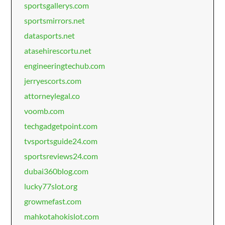
sportsgallerys.com
sportsmirrors.net
datasports.net
atasehirescortu.net
engineeringtechub.com
jerryescorts.com
attorneylegal.co
voomb.com
techgadgetpoint.com
tvsportsguide24.com
sportsreviews24.com
dubai360blog.com
lucky77slot.org
growmefast.com
mahkotahokislot.com