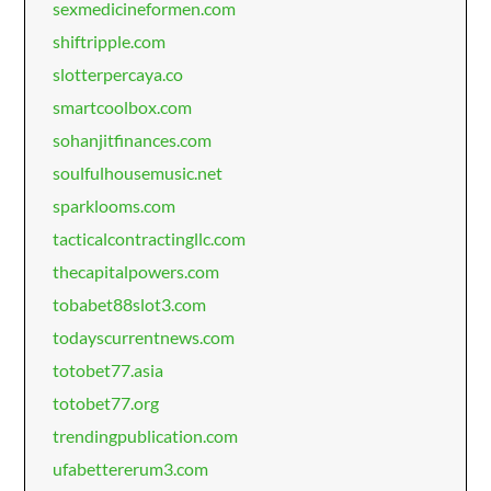
sexmedicineformen.com
shiftripple.com
slotterpercaya.co
smartcoolbox.com
sohanjitfinances.com
soulfulhousemusic.net
sparklooms.com
tacticalcontractingllc.com
thecapitalpowers.com
tobabet88slot3.com
todayscurrentnews.com
totobet77.asia
totobet77.org
trendingpublication.com
ufabettererum3.com