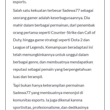
esports.
Salah satu kekuatan terbesar Sadewa77 sebagai
seorang gamer adalah keserbagunaannya. Dia
mahir dalam berbagai permainan, dari penembak
orang pertama seperti Counter-Strike dan Call of
Duty, hingga game strategi seperti Dota 2 dan
League of Legends. Kemampuan beradaptasi ini
telah memungkinkannya untuk unggul dalam
berbagai genre, dan membuatnya mendapatkan
reputasi sebagai pemain yang berpengetahuan
luas dan terampil.
Tapi bukan hanya keterampilan permainan
Sadewa77 yang membuatnya menonjol di
komunitas esports. Ia juga dikenal karena
sportivitas, profesionalisme, dan dedikasinya