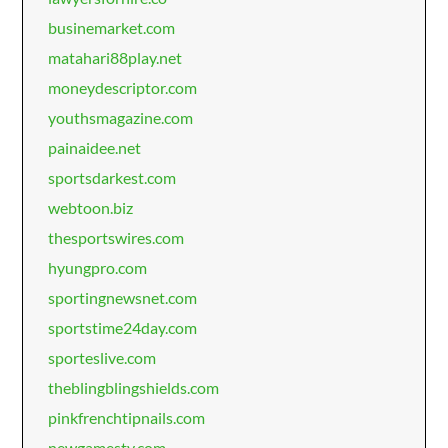
businemarket.com
matahari88play.net
moneydescriptor.com
youthsmagazine.com
painaidee.net
sportsdarkest.com
webtoon.biz
thesportswires.com
hyungpro.com
sportingnewsnet.com
sportstime24day.com
sporteslive.com
theblingblingshields.com
pinkfrenchtipnails.com
newgamestv.com