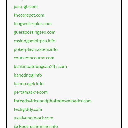
jusu-gb.com
thecarepet.com
blogwriterplus.com
guestpostingseo.com
casinogambitpro.info
pokerplaymasters.info
courseoncourse.com
bantinbatdongsan247.com
bahednog.info
bahenxgek.info
pertamaskre.com
threadsvideoandphotodownloader.com
techgiddy.com
usalivenetwork.com
jackpotrushonline.info