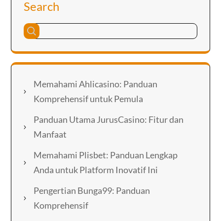
Search
Memahami Ahlicasino: Panduan
Komprehensif untuk Pemula
Panduan Utama JurusCasino: Fitur dan
Manfaat
Memahami Plisbet: Panduan Lengkap
Anda untuk Platform Inovatif Ini
Pengertian Bunga99: Panduan
Komprehensif