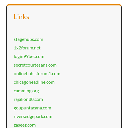
Links
stagehubs.com
1x2forum.net
login99bet.com
secretcourtesans.com
onlinebahisforum1.com
chicagoheadline.com
camming.org
rajalion88.com
goupuntacana.com
riversedgepark.com
zaseez.com