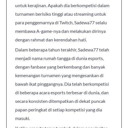
untuk kerajinan. Apakah dia berkompetisi dalam
turnamen berisiko tinggi atau streaming untuk
para penggemarnya di Twitch, Sadewa77 selalu
membawa A-game-nya dan melakukan dirinya
dengan rahmat dan kerendahan hati.
Dalam beberapa tahun terakhir, Sadewa77 telah
menjadi nama rumah tangga di dunia esports,
dengan fanbase yang berkembang dan banyak
kemenangan turnamen yang mengesankan di
bawah ikat pinggangnya. Dia telah berkompetisi
di beberapa acara esports terbesar di dunia, dan
secara konsisten ditempatkan di dekat puncak
papan peringkat di setiap kompetisi yang dia
masuki.