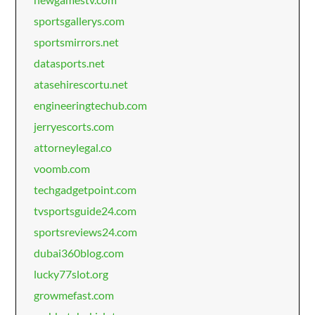
sportsgallerys.com
sportsmirrors.net
datasports.net
atasehirescortu.net
engineeringtechub.com
jerryescorts.com
attorneylegal.co
voomb.com
techgadgetpoint.com
tvsportsguide24.com
sportsreviews24.com
dubai360blog.com
lucky77slot.org
growmefast.com