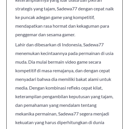
strategis yang tajam, Sadewa77 dengan cepat naik
ke puncak adegan game yang kompetitif,
mendapatkan rasa hormat dan kekaguman para
penggemar dan sesama gamer.
Lahir dan dibesarkan di Indonesia, Sadewa77
menemukan kecintaannya pada permainan di usia
muda. Dia mulai bermain video game secara
kompetitif di masa remajanya, dan dengan cepat
menyadari bahwa dia memiliki bakat alami untuk
media. Dengan kombinasi refleks cepat kilat,
keterampilan pengambilan keputusan yang tajam,
dan pemahaman yang mendalam tentang
mekanika permainan, Sadewa77 segera menjadi
kekuatan yang harus diperhitungkan di dunia