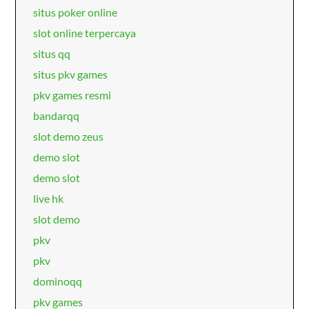
situs poker online
slot online terpercaya
situs qq
situs pkv games
pkv games resmi
bandarqq
slot demo zeus
demo slot
demo slot
live hk
slot demo
pkv
pkv
dominoqq
pkv games