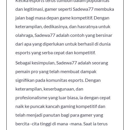
Ketika esports terus tumbuh dalam popularitas
dan legitimasi, gamer seperti Sadewa77 membuka
jalan bagi masa depan game kompetitif. Dengan
keterampilan, dedikasinya, dan hasratnya untuk
olahraga, Sadewa77 adalah contoh yang bersinar
dari apa yang diperlukan untuk berhasil di dunia
esports yang serba cepat dan kompetitif.
Sebagai kesimpulan, Sadewa77 adalah seorang
pemain pro yang telah membuat dampak
signifikan pada komunitas esports. Dengan
keterampilan, keserbagunaan, dan
profesionalisme yang luar biasa, ia dengan cepat
naik ke puncak kancah gaming kompetitif dan
telah menjadi panutan bagi para gamer yang
bercita -cita tinggi di mana -mana. Saat ia terus