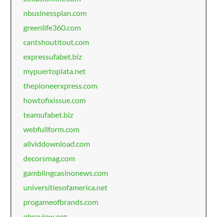
nbusinessplan.com
greenlife360.com
cantshoutitout.com
expressufabet.biz
mypuertoplata.net
thepioneerxpress.com
howtofixissue.com
teamufabet.biz
webfullform.com
allviddownload.com
decorsmag.com
gamblingcasinonews.com
universitiesofamerica.net
progameofbrands.com
qbreview.org