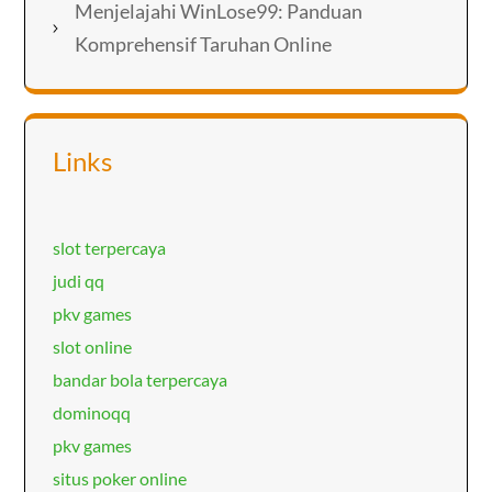
Menjelajahi WinLose99: Panduan
Komprehensif Taruhan Online
Links
slot terpercaya
judi qq
pkv games
slot online
bandar bola terpercaya
dominoqq
pkv games
situs poker online