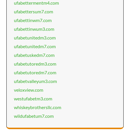
ufabettermentm4.com
ufabettersum7.com
ufabettinwm7.com
ufabettinwum3.com
ufabetunitedm3.com
ufabetunitedm7.com
ufabetuskedm7.com
ufabetutoredm3.com
ufabetutoredm7.com
ufabetvalleyum3.com
veloxview.com
westufabetm3.com
whiskeybrothersllc.com
wildufabetum7.com