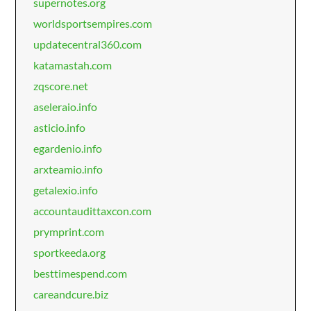
supernotes.org
worldsportsempires.com
updatecentral360.com
katamastah.com
zqscore.net
aseleraio.info
asticio.info
egardenio.info
arxteamio.info
getalexio.info
accountaudittaxcon.com
prymprint.com
sportkeeda.org
besttimespend.com
careandcure.biz