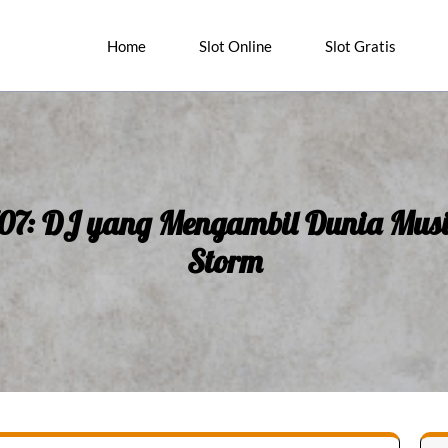
Home
Slot Online
Slot Gratis
07: DJ yang Mengambil Dunia Musi
Storm