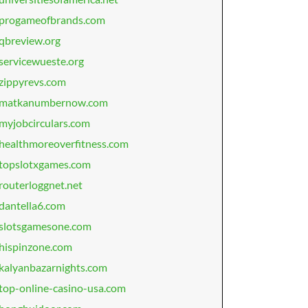
progameofbrands.com
qbreview.org
servicewueste.org
zippyrevs.com
matkanumbernow.com
myjobcirculars.com
healthmoreoverfitness.com
topslotxgames.com
routerloggnet.net
dantella6.com
slotsgamesone.com
hispinzone.com
kalyanbazarnights.com
top-online-casino-usa.com