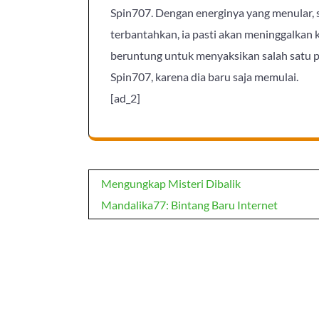
Spin707. Dengan energinya yang menular, s
terbantahkan, ia pasti akan meninggalkan
beruntung untuk menyaksikan salah satu
Spin707, karena dia baru saja memulai.
[ad_2]
Post
Mengungkap Misteri Dibalik
navigation
Mandalika77: Bintang Baru Internet