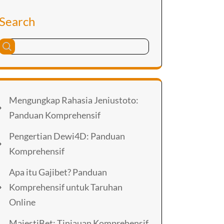
Search
Mengungkap Rahasia Jeniustoto:
Panduan Komprehensif
Pengertian Dewi4D: Panduan
Komprehensif
Apa itu Gajibet? Panduan
Komprehensif untuk Taruhan
Online
MajestiBet: Tinjauan Komprehensif