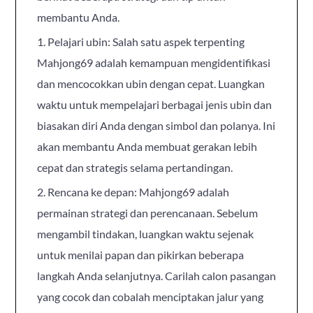
membantu Anda.
1. Pelajari ubin: Salah satu aspek terpenting
Mahjong69 adalah kemampuan mengidentifikasi
dan mencocokkan ubin dengan cepat. Luangkan
waktu untuk mempelajari berbagai jenis ubin dan
biasakan diri Anda dengan simbol dan polanya. Ini
akan membantu Anda membuat gerakan lebih
cepat dan strategis selama pertandingan.
2. Rencana ke depan: Mahjong69 adalah
permainan strategi dan perencanaan. Sebelum
mengambil tindakan, luangkan waktu sejenak
untuk menilai papan dan pikirkan beberapa
langkah Anda selanjutnya. Carilah calon pasangan
yang cocok dan cobalah menciptakan jalur yang