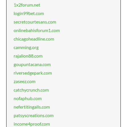
1x2forum.net
login99bet.com
secretcourtesans.com
onlinebahisforum1.com
chicagoheadline.com
camming.org
rajalion88.com
goupuntacana.com
riversedgepark.com
zaseez.com
catchycrunch.com
nofaphub.com
nefertitingalls.com
patsyscreations.com
income4proof.com