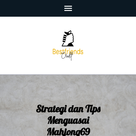
Skip
to
content
(Press
Enter)
Strategi dan Tips
Menguasai
Mahjong69