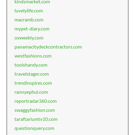
kindsmarket.com
luvelylife.com
macramb.com
mypet-diary.com
oxweekly.com
panamacitydeckcontractors.com
westfashions.com
toolshandy.com
travelstager.com
trendinspires.com
rannyephul.com
reportradar360.com
swaggyfashion.com
taraftariumtv10.com
questionquery.com