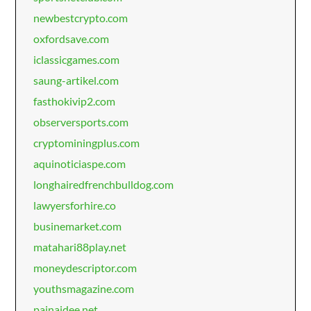
newbestcrypto.com
oxfordsave.com
iclassicgames.com
saung-artikel.com
fasthokivip2.com
observersports.com
cryptominingplus.com
aquinoticiaspe.com
longhairedfrenchbulldog.com
lawyersforhire.co
businemarket.com
matahari88play.net
moneydescriptor.com
youthsmagazine.com
painaidee.net