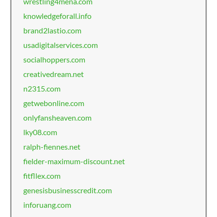
wrestling4mena.com
knowledgeforall.info
brand2lastio.com
usadigitalservices.com
socialhoppers.com
creativedream.net
n2315.com
getwebonline.com
onlyfansheaven.com
lky08.com
ralph-fiennes.net
fielder-maximum-discount.net
fitfllex.com
genesisbusinesscredit.com
inforuang.com