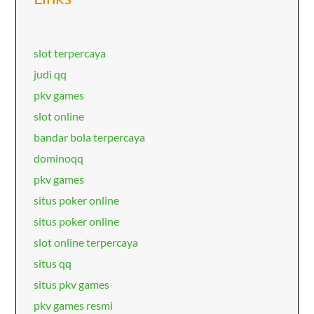
slot terpercaya
judi qq
pkv games
slot online
bandar bola terpercaya
dominoqq
pkv games
situs poker online
situs poker online
slot online terpercaya
situs qq
situs pkv games
pkv games resmi