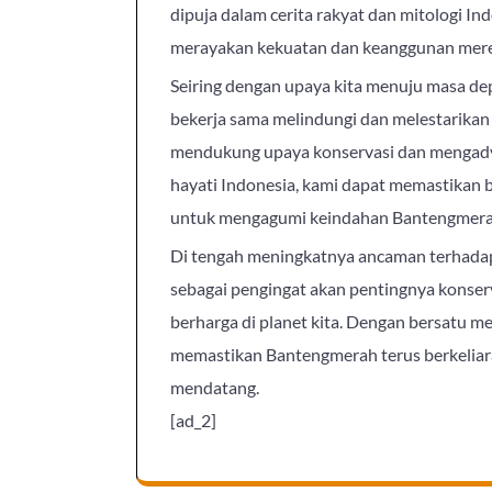
dipuja dalam cerita rakyat dan mitologi In
merayakan kekuatan dan keanggunan mere
Seiring dengan upaya kita menuju masa dep
bekerja sama melindungi dan melestarikan
mendukung upaya konservasi dan mengad
hayati Indonesia, kami dapat memastikan
untuk mengagumi keindahan Bantengmerah 
Di tengah meningkatnya ancaman terhadap
sebagai pengingat akan pentingnya konser
berharga di planet kita. Dengan bersatu m
memastikan Bantengmerah terus berkeliara
mendatang.
[ad_2]