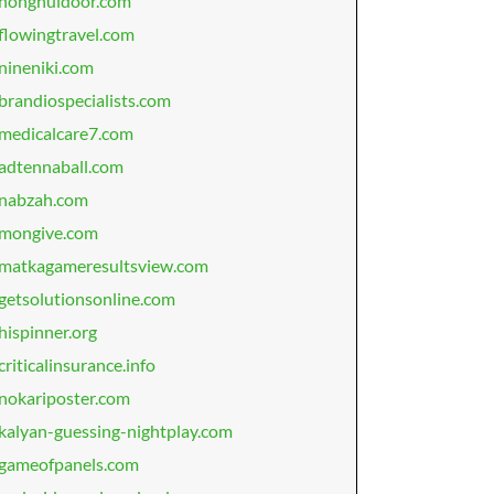
honghuidoor.com
flowingtravel.com
nineniki.com
brandiospecialists.com
medicalcare7.com
adtennaball.com
nabzah.com
mongive.com
matkagameresultsview.com
getsolutionsonline.com
hispinner.org
criticalinsurance.info
nokariposter.com
kalyan-guessing-nightplay.com
gameofpanels.com