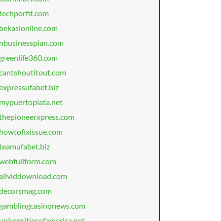
techporfit.com
bekasionline.com
nbusinessplan.com
greenlife360.com
cantshoutitout.com
expressufabet.biz
mypuertoplata.net
thepioneerxpress.com
howtofixissue.com
teamufabet.biz
webfullform.com
allviddownload.com
decorsmag.com
gamblingcasinonews.com
universitiesofamerica.net