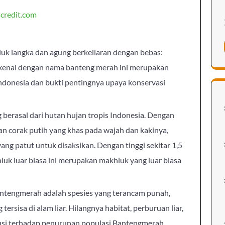
credit.com
luk langka dan agung berkeliaran dengan bebas:
kenal dengan nama banteng merah ini merupakan
donesia dan bukti pentingnya upaya konservasi
 berasal dari hutan hujan tropis Indonesia. Dengan
 corak putih yang khas pada wajah dan kakinya,
 patut untuk disaksikan. Dengan tinggi sekitar 1,5
luk luar biasa ini merupakan makhluk yang luar biasa
antengmerah adalah spesies yang terancam punah,
ersisa di alam liar. Hilangnya habitat, perburuan liar,
busi terhadap penurunan populasi Bantengmerah,