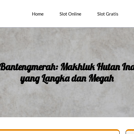
Home
Slot Online
Slot Gratis
 Bantengmerah: Makhluk Hutan Ind
yang Langka dan Megah