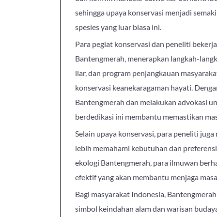
sehingga upaya konservasi menjadi semak
spesies yang luar biasa ini.
Para pegiat konservasi dan peneliti bekerj
Bantengmerah, menerapkan langkah-langkah 
liar, dan program penjangkauan masyarak
konservasi keanekaragaman hayati. Denga
Bantengmerah dan melakukan advokasi unt
berdedikasi ini membantu memastikan masa 
Selain upaya konservasi, para peneliti jug
lebih memahami kebutuhan dan preferen
ekologi Bantengmerah, para ilmuwan berh
efektif yang akan membantu menjaga masa 
Bagi masyarakat Indonesia, Bantengmerah 
simbol keindahan alam dan warisan budaya 