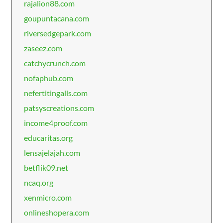
rajalion88.com
goupuntacana.com
riversedgepark.com
zaseez.com
catchycrunch.com
nofaphub.com
nefertitingalls.com
patsyscreations.com
income4proof.com
educaritas.org
lensajelajah.com
betflik09.net
ncaq.org
xenmicro.com
onlineshopera.com