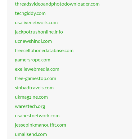
threadsvideoandphotodownloader.com
techgiddy.com
usalivenetwork.com
jackpotrushonline.info
ucnewshindi.com
freecellphonedatabase.com
gamersrope.com
exellewebmedia.com
free-gamestop.com
sinbadtravels.com
ukmagzine.com
wareztech.org
usabestnetwork.com
jessepinkmanoutfit.com
umailsend.com