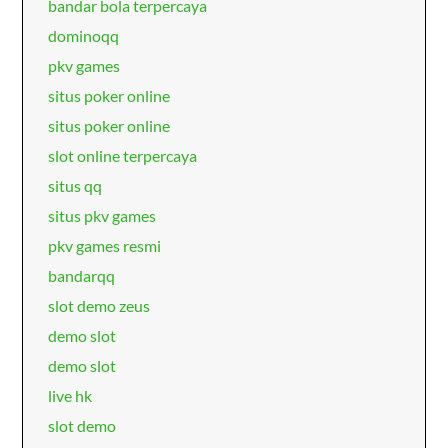
bandar bola terpercaya
dominoqq
pkv games
situs poker online
situs poker online
slot online terpercaya
situs qq
situs pkv games
pkv games resmi
bandarqq
slot demo zeus
demo slot
demo slot
live hk
slot demo