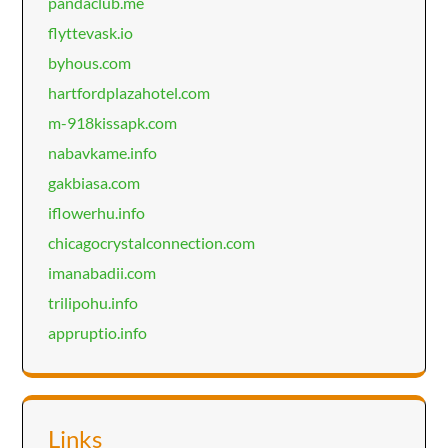
pandaclub.me
flyttevask.io
byhous.com
hartfordplazahotel.com
m-918kissapk.com
nabavkame.info
gakbiasa.com
iflowerhu.info
chicagocrystalconnection.com
imanabadii.com
trilipohu.info
appruptio.info
Links