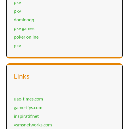
pkv
pkv
dominoqq
pkv games
poker online
pkv
Links
uae-times.com
gamerifys.com
inspiratif.net
vsmsnetworks.com