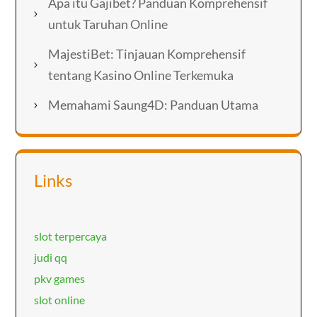
Apa itu Gajibet? Panduan Komprehensif
untuk Taruhan Online
MajestiBet: Tinjauan Komprehensif
tentang Kasino Online Terkemuka
Memahami Saung4D: Panduan Utama
Links
slot terpercaya
judi qq
pkv games
slot online