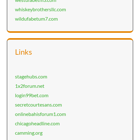
whiskeybrothersllc.com
wildufabetum7.com
Links
stagehubs.com
1x2forum.net
login99bet.com
secretcourtesans.com
onlinebahisforum1.com
chicagoheadline.com
camming.org