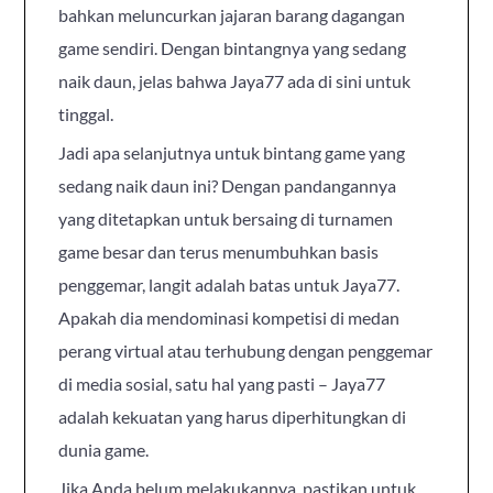
bahkan meluncurkan jajaran barang dagangan
game sendiri. Dengan bintangnya yang sedang
naik daun, jelas bahwa Jaya77 ada di sini untuk
tinggal.
Jadi apa selanjutnya untuk bintang game yang
sedang naik daun ini? Dengan pandangannya
yang ditetapkan untuk bersaing di turnamen
game besar dan terus menumbuhkan basis
penggemar, langit adalah batas untuk Jaya77.
Apakah dia mendominasi kompetisi di medan
perang virtual atau terhubung dengan penggemar
di media sosial, satu hal yang pasti – Jaya77
adalah kekuatan yang harus diperhitungkan di
dunia game.
Jika Anda belum melakukannya, pastikan untuk