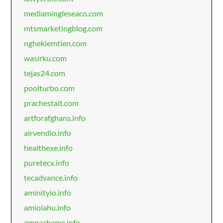
mediamingleseaco.com
mtsmarketingblog.com
nghekiemtien.com
wasirku.com
tejas24.com
poolturbo.com
prachestait.com
artforafghans.info
airvendio.info
healthexe.info
puretecx.info
tecadvance.info
aminityio.info
amiolahu.info
ampacheme.info