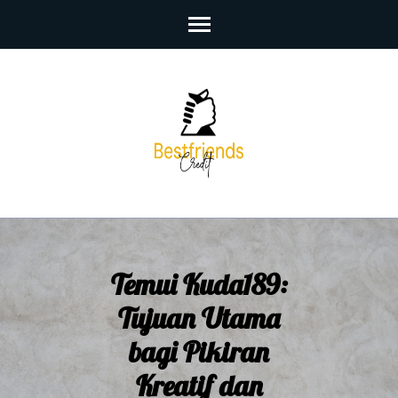
Skip
to
content
(Press
Enter)
Temui Kuda189:
Tujuan Utama
bagi Pikiran
Kreatif dan