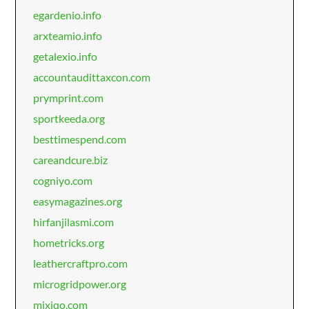
egardenio.info
arxteamio.info
getalexio.info
accountaudittaxcon.com
prymprint.com
sportkeeda.org
besttimespend.com
careandcure.biz
cogniyo.com
easymagazines.org
hirfanjilasmi.com
hometricks.org
leathercraftpro.com
microgridpower.org
mixiqo.com