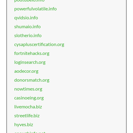
powerfulvolatile.info
qvidsio.info
shumaio.info
slotherio.info
cysapluscertification.org
fortnitehacks.org
loginsearch.org
aodecor.org
donorsmatch.org
nowtimes.org
casinoeing.org
livemocha.biz
streetlife.biz
hyves.biz