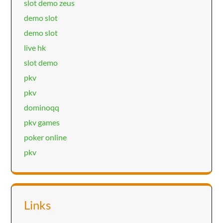
slot demo zeus
demo slot
demo slot
live hk
slot demo
pkv
pkv
dominoqq
pkv games
poker online
pkv
Links