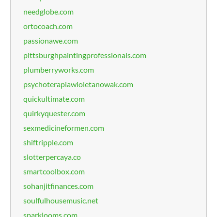
needglobe.com
ortocoach.com
passionawe.com
pittsburghpaintingprofessionals.com
plumberryworks.com
psychoterapiawioletanowak.com
quickultimate.com
quirkyquester.com
sexmedicineformen.com
shiftripple.com
slotterpercaya.co
smartcoolbox.com
sohanjitfinances.com
soulfulhousemusic.net
sparklooms.com