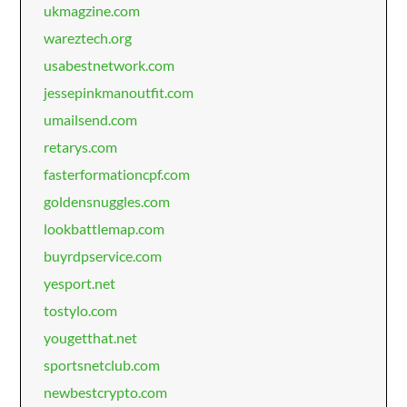
ukmagzine.com
wareztech.org
usabestnetwork.com
jessepinkmanoutfit.com
umailsend.com
retarys.com
fasterformationcpf.com
goldensnuggles.com
lookbattlemap.com
buyrdpservice.com
yesport.net
tostylo.com
yougetthat.net
sportsnetclub.com
newbestcrypto.com