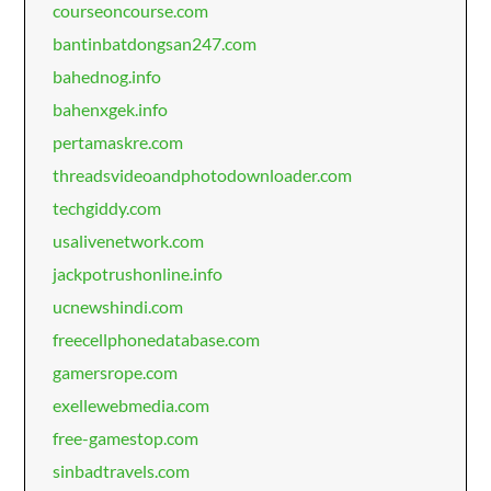
courseoncourse.com
bantinbatdongsan247.com
bahednog.info
bahenxgek.info
pertamaskre.com
threadsvideoandphotodownloader.com
techgiddy.com
usalivenetwork.com
jackpotrushonline.info
ucnewshindi.com
freecellphonedatabase.com
gamersrope.com
exellewebmedia.com
free-gamestop.com
sinbadtravels.com