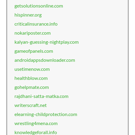
getsolutionsonline.com
hispinner.org
criticalinsurance.info
nokariposter.com
kalyan-guessing-nightplay.com
gameofpanels.com
androidappsdownloader.com
usetimenow.com
healthblow.com
gohelpmate.com
rajdhani-satta-matka.com
writerscraft.net
elearning-childprotection.com
wrestling4mena.com
knowledgeforall.info