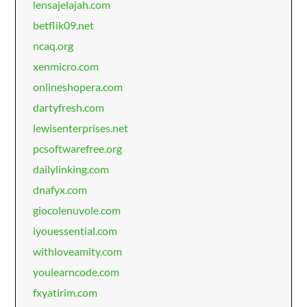
lensajelajah.com
betflik09.net
ncaq.org
xenmicro.com
onlineshopera.com
dartyfresh.com
lewisenterprises.net
pcsoftwarefree.org
dailylinking.com
dnafyx.com
giocolenuvole.com
iyouessential.com
withloveamity.com
youlearncode.com
fxyatirim.com