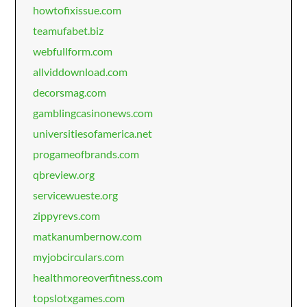
howtofixissue.com
teamufabet.biz
webfullform.com
allviddownload.com
decorsmag.com
gamblingcasinonews.com
universitiesofamerica.net
progameofbrands.com
qbreview.org
servicewueste.org
zippyrevs.com
matkanumbernow.com
myjobcirculars.com
healthmoreoverfitness.com
topslotxgames.com