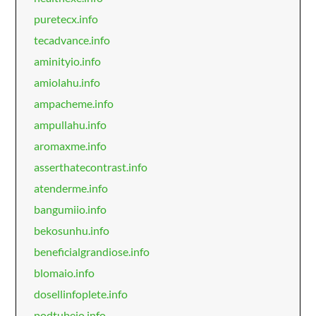
puretecx.info
tecadvance.info
aminityio.info
amiolahu.info
ampacheme.info
ampullahu.info
aromaxme.info
asserthatecontrast.info
atenderme.info
bangumiio.info
bekosunhu.info
beneficialgrandiose.info
blomaio.info
dosellinfoplete.info
podtubeio.info