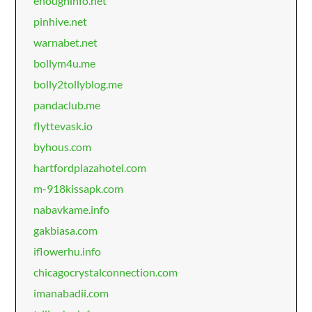
enoughinfo.net
pinhive.net
warnabet.net
bollym4u.me
bolly2tollyblog.me
pandaclub.me
flyttevask.io
byhous.com
hartfordplazahotel.com
m-918kissapk.com
nabavkame.info
gakbiasa.com
iflowerhu.info
chicagocrystalconnection.com
imanabadii.com