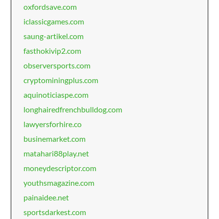
oxfordsave.com
iclassicgames.com
saung-artikel.com
fasthokivip2.com
observersports.com
cryptominingplus.com
aquinoticiaspe.com
longhairedfrenchbulldog.com
lawyersforhire.co
businemarket.com
matahari88play.net
moneydescriptor.com
youthsmagazine.com
painaidee.net
sportsdarkest.com