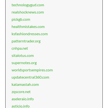
technologygud.com
realshocknews.com
pickgb.com
healthmistakes.com
ksfashiondresses.com
patterntrader.org
cnhpa.net
sitalotus.com
supernotes.org
worldsportsempires.com
updatecentral360.com
katamastah.com
zqscore.net
aseleraio.info
asticio.info