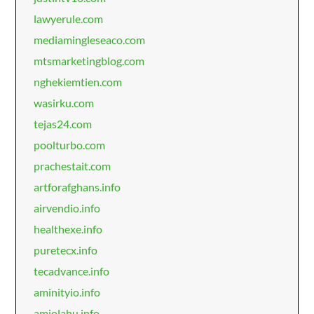
lawyerule.com
mediamingleseaco.com
mtsmarketingblog.com
nghekiemtien.com
wasirku.com
tejas24.com
poolturbo.com
prachestait.com
artforafghans.info
airvendio.info
healthexe.info
puretecx.info
tecadvance.info
aminityio.info
amiolahu.info