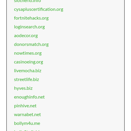
slotherio.info
cysapluscertification.org
fortnitehacks.org
loginsearch.org
aodecor.org
donorsmatch.org
nowtimes.org
casinoeing.org
livemocha.biz
streetlife.biz
hyves.biz
enoughinfo.net
pinhive.net
warnabet.net
bollym4u.me