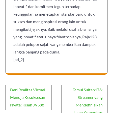
inovatif, dan komitmen teguh terhadap
keunggulan, ia menetapkan standar baru untuk
sukses dan menginspirasi orang lain untuk
mengikuti jejaknya. Baik melalui usaha bisnisnya
yang inovatif atau upaya filantropisnya, Raja123
adalah pelopor sejati yang memberikan dampak
jangka panjang pada dunia.
[ad_2]
Post
Dari Realitas Virtual
Temui Sultan178:
navigation
Menuju Kesuksesan
Streamer yang
Nyata: Kisah JVS88
Mendefinisikan
Ulang Komunitas