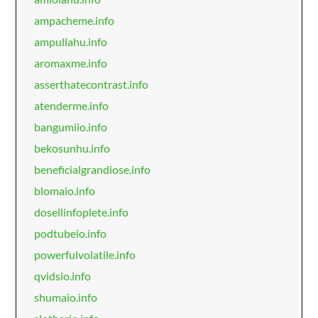
ampacheme.info
ampullahu.info
aromaxme.info
asserthatecontrast.info
atenderme.info
bangumiio.info
bekosunhu.info
beneficialgrandiose.info
blomaio.info
dosellinfoplete.info
podtubeio.info
powerfulvolatile.info
qvidsio.info
shumaio.info