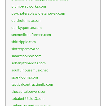
plumberryworks.com
psychoterapiawioletanowak.com
quickultimate.com
quirkyquester.com
sexmedicineformen.com
shiftripple.com
slotterpercaya.co
smartcoolbox.com
sohanjitfinances.com
soulfulhousemusic.net
sparklooms.com
tacticalcontractingllc.com
thecapitalpowers.com
tobabet88slot3.com
todayscurrentnews.com