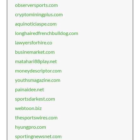
observersports.com
cryptominingplus.com
aquinoticiaspe.com
longhairedfrenchbulldog.com
lawyersforhire.co
businemarket.com
matahari88play.net
moneydescriptor.com
youthsmagazine.com
painaidee.net
sportsdarkest.com
webtoon.biz
thesportswires.com
hyungpro.com
sportingnewsnet.com