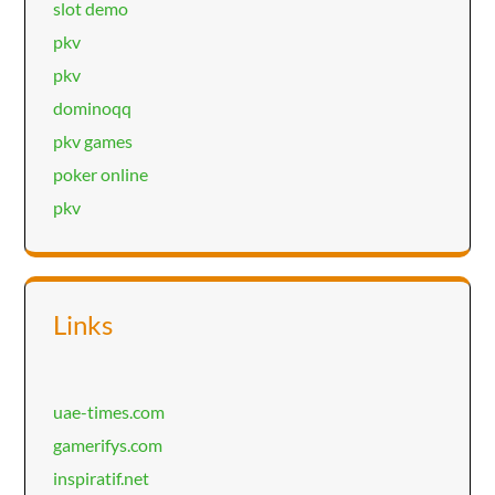
slot demo
pkv
pkv
dominoqq
pkv games
poker online
pkv
Links
uae-times.com
gamerifys.com
inspiratif.net