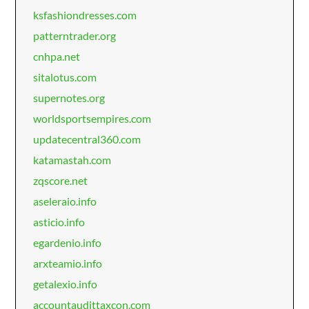
ksfashiondresses.com
patterntrader.org
cnhpa.net
sitalotus.com
supernotes.org
worldsportsempires.com
updatecentral360.com
katamastah.com
zqscore.net
aseleraio.info
asticio.info
egardenio.info
arxteamio.info
getalexio.info
accountaudittaxcon.com