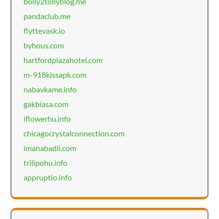
bolly2tollyblog.me
pandaclub.me
flyttevask.io
byhous.com
hartfordplazahotel.com
m-918kissapk.com
nabavkame.info
gakbiasa.com
iflowerhu.info
chicagocrystalconnection.com
imanabadii.com
trilipohu.info
appruptio.info