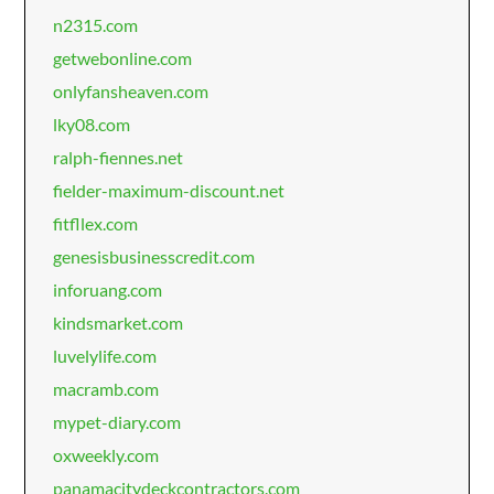
n2315.com
getwebonline.com
onlyfansheaven.com
lky08.com
ralph-fiennes.net
fielder-maximum-discount.net
fitfllex.com
genesisbusinesscredit.com
inforuang.com
kindsmarket.com
luvelylife.com
macramb.com
mypet-diary.com
oxweekly.com
panamacitydeckcontractors.com