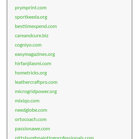
prymprint.com
sportkeeda.org
besttimespend.com
careandcure.biz
cogniyo.com
easymagazines.org
hirfanjilasmi.com
hometricks.org
leathercraftpro.com
microgridpower.org
mixiqo.com
needglobe.com
ortocoach.com
passionawe.com
pittsburghpaintingprofessionals.com