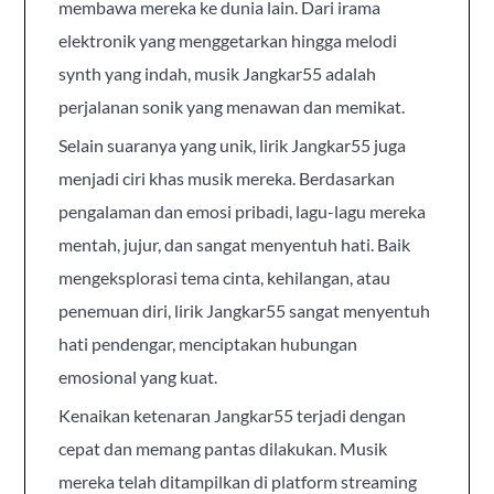
membawa mereka ke dunia lain. Dari irama
elektronik yang menggetarkan hingga melodi
synth yang indah, musik Jangkar55 adalah
perjalanan sonik yang menawan dan memikat.
Selain suaranya yang unik, lirik Jangkar55 juga
menjadi ciri khas musik mereka. Berdasarkan
pengalaman dan emosi pribadi, lagu-lagu mereka
mentah, jujur, dan sangat menyentuh hati. Baik
mengeksplorasi tema cinta, kehilangan, atau
penemuan diri, lirik Jangkar55 sangat menyentuh
hati pendengar, menciptakan hubungan
emosional yang kuat.
Kenaikan ketenaran Jangkar55 terjadi dengan
cepat dan memang pantas dilakukan. Musik
mereka telah ditampilkan di platform streaming