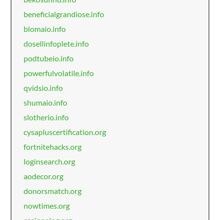
beneficialgrandiose.info
blomaio.info
dosellinfoplete.info
podtubeio.info
powerfulvolatile.info
qvidsio.info
shumaio.info
slotherio.info
cysapluscertification.org
fortnitehacks.org
loginsearch.org
aodecor.org
donorsmatch.org
nowtimes.org