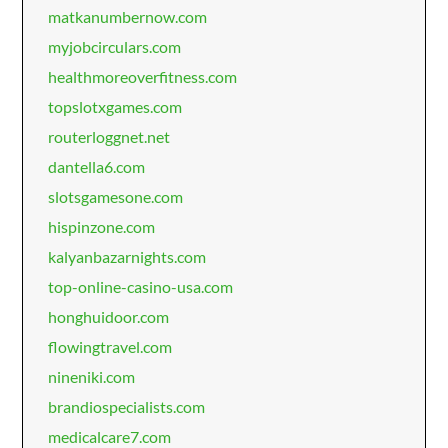
matkanumbernow.com
myjobcirculars.com
healthmoreoverfitness.com
topslotxgames.com
routerloggnet.net
dantella6.com
slotsgamesone.com
hispinzone.com
kalyanbazarnights.com
top-online-casino-usa.com
honghuidoor.com
flowingtravel.com
nineniki.com
brandiospecialists.com
medicalcare7.com