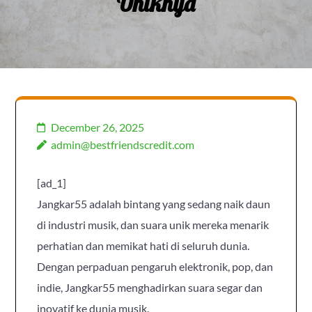
Uniknya
December 26, 2025
admin@bestfriendscredit.com
[ad_1]
Jangkar55 adalah bintang yang sedang naik daun
di industri musik, dan suara unik mereka menarik
perhatian dan memikat hati di seluruh dunia.
Dengan perpaduan pengaruh elektronik, pop, dan
indie, Jangkar55 menghadirkan suara segar dan
inovatif ke dunia musik.