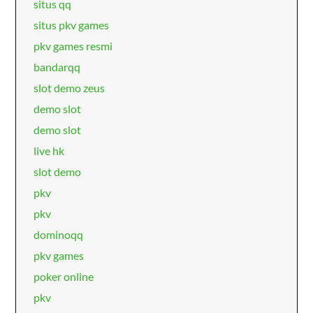
situs qq
situs pkv games
pkv games resmi
bandarqq
slot demo zeus
demo slot
demo slot
live hk
slot demo
pkv
pkv
dominoqq
pkv games
poker online
pkv