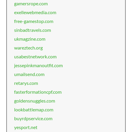
gamersrope.com
exellewebmedia.com
free-gamestop.com
sinbadtravels.com
ukmagzine.com
wareztech.org
usabestnetwork.com
jessepinkmanoutfit.com
umailsend.com
retarys.com
fasterformationcpf.com
goldensnuggles.com
lookbattlemap.com
buyrdpservice.com
yesport.net