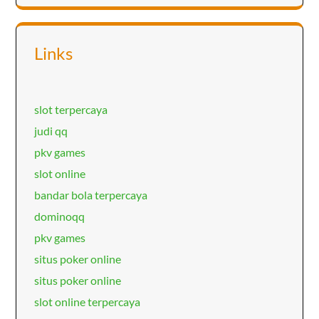
Links
slot terpercaya
judi qq
pkv games
slot online
bandar bola terpercaya
dominoqq
pkv games
situs poker online
situs poker online
slot online terpercaya