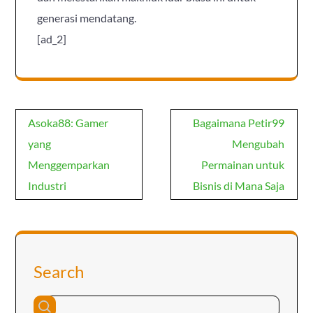
generasi mendatang.
[ad_2]
Post
Asoka88: Gamer
Bagaimana Petir99
navigation
yang
Mengubah
Menggemparkan
Permainan untuk
Industri
Bisnis di Mana Saja
Search