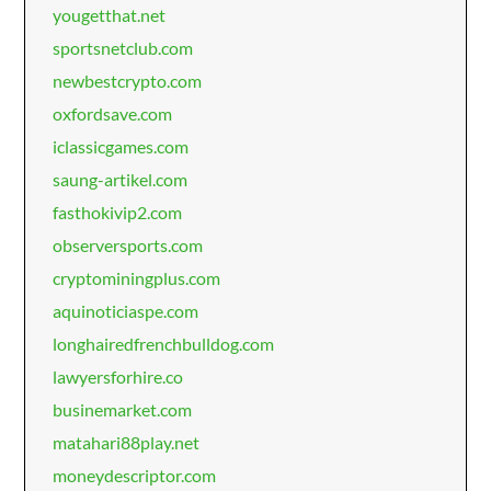
yougetthat.net
sportsnetclub.com
newbestcrypto.com
oxfordsave.com
iclassicgames.com
saung-artikel.com
fasthokivip2.com
observersports.com
cryptominingplus.com
aquinoticiaspe.com
longhairedfrenchbulldog.com
lawyersforhire.co
businemarket.com
matahari88play.net
moneydescriptor.com