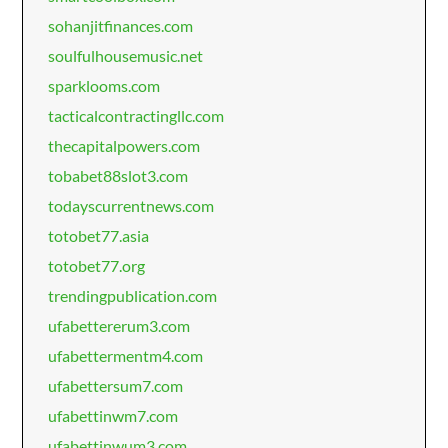
sohanjitfinances.com
soulfulhousemusic.net
sparklooms.com
tacticalcontractingllc.com
thecapitalpowers.com
tobabet88slot3.com
todayscurrentnews.com
totobet77.asia
totobet77.org
trendingpublication.com
ufabettererum3.com
ufabettermentm4.com
ufabettersum7.com
ufabettinwm7.com
ufabettinwum3.com