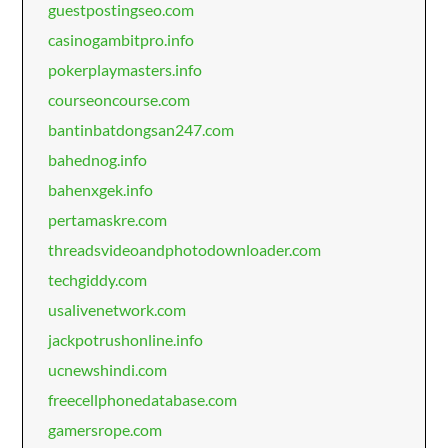
guestpostingseo.com
casinogambitpro.info
pokerplaymasters.info
courseoncourse.com
bantinbatdongsan247.com
bahednog.info
bahenxgek.info
pertamaskre.com
threadsvideoandphotodownloader.com
techgiddy.com
usalivenetwork.com
jackpotrushonline.info
ucnewshindi.com
freecellphonedatabase.com
gamersrope.com