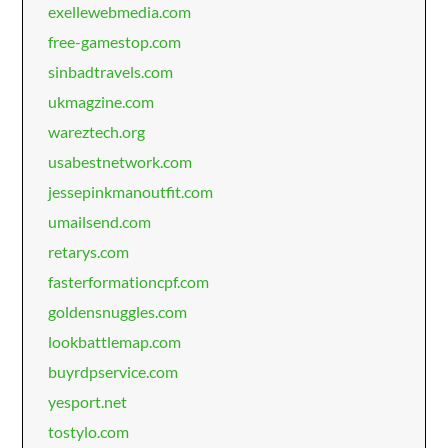
exellewebmedia.com
free-gamestop.com
sinbadtravels.com
ukmagzine.com
wareztech.org
usabestnetwork.com
jessepinkmanoutfit.com
umailsend.com
retarys.com
fasterformationcpf.com
goldensnuggles.com
lookbattlemap.com
buyrdpservice.com
yesport.net
tostylo.com