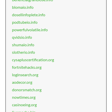
blomaio.info
dosellinfoplete.info
podtubeio.info
powerfulvolatile.info
qvidsio.info
shumaio.info
slotherio.info
cysapluscertification.org
fortnitehacks.org
loginsearch.org
aodecor.org
donorsmatch.org
nowtimes.org
casinoeing.org