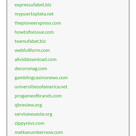
expressufabet.biz
mypuertoplata.net
thepioneerxpress.com
howtofixissue.com
teamufabet.biz
webfullform.com
allviddownload.com
decorsmag.com
gamblingcasinonews.com
universitiesofamerica.net
progameofbrands.com
qbreview.org
servicewueste.org
zippyrevs.com
matkanumbernow.com