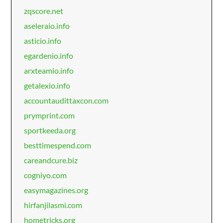
zqscore.net
aseleraio.info
asticio.info
egardenio.info
arxteamio.info
getalexio.info
accountaudittaxcon.com
prymprint.com
sportkeeda.org
besttimespend.com
careandcure.biz
cogniyo.com
easymagazines.org
hirfanjilasmi.com
hometricks.org