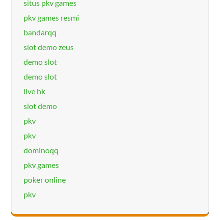
situs pkv games
pkv games resmi
bandarqq
slot demo zeus
demo slot
demo slot
live hk
slot demo
pkv
pkv
dominoqq
pkv games
poker online
pkv