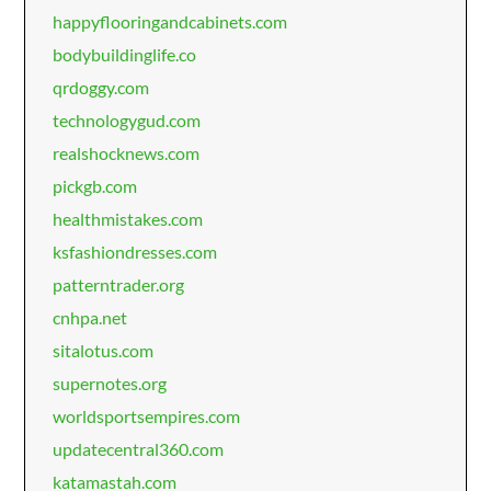
happyflooringandcabinets.com
bodybuildinglife.co
qrdoggy.com
technologygud.com
realshocknews.com
pickgb.com
healthmistakes.com
ksfashiondresses.com
patterntrader.org
cnhpa.net
sitalotus.com
supernotes.org
worldsportsempires.com
updatecentral360.com
katamastah.com