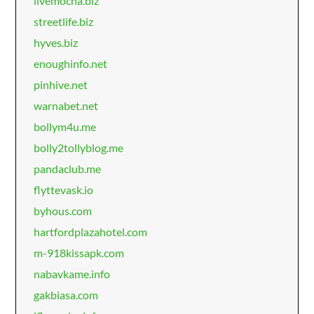
livemocha.biz
streetlife.biz
hyves.biz
enoughinfo.net
pinhive.net
warnabet.net
bollym4u.me
bolly2tollyblog.me
pandaclub.me
flyttevask.io
byhous.com
hartfordplazahotel.com
m-918kissapk.com
nabavkame.info
gakbiasa.com