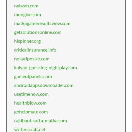
nabzah.com
mongive.com
matkagameresultsview.com
getsolutionsonline.com
hispinner.org
criticalinsurance.info
nokariposter.com
kalyan-guessing-nightplay.com
gameofpanels.com
androidappsdownloader.com
usetimenow.com
healthblow.com
gohelpmate.com
rajdhani-satta-matka.com
writerscraft.net