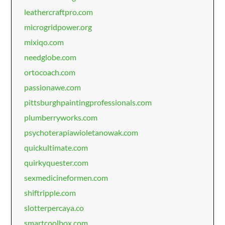
leathercraftpro.com
microgridpower.org
mixiqo.com
needglobe.com
ortocoach.com
passionawe.com
pittsburghpaintingprofessionals.com
plumberryworks.com
psychoterapiawioletanowak.com
quickultimate.com
quirkyquester.com
sexmedicineformen.com
shiftripple.com
slotterpercaya.co
smartcoolbox.com