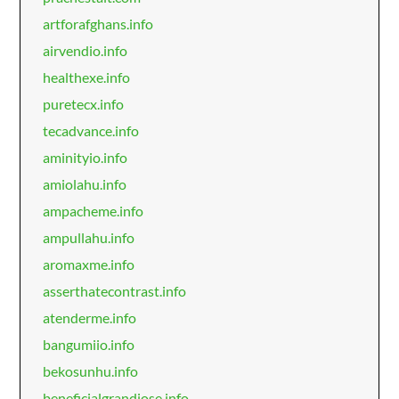
artforafghans.info
airvendio.info
healthexe.info
puretecx.info
tecadvance.info
aminityio.info
amiolahu.info
ampacheme.info
ampullahu.info
aromaxme.info
asserthatecontrast.info
atenderme.info
bangumiio.info
bekosunhu.info
beneficialgrandiose.info