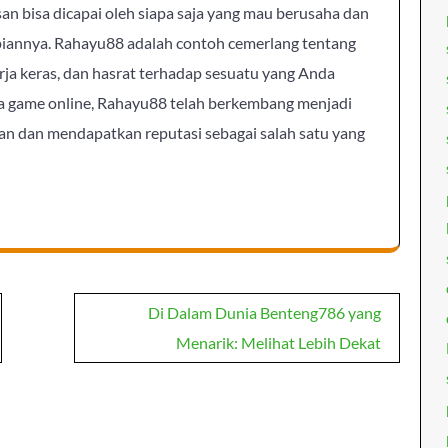
n bisa dicapai oleh siapa saja yang mau berusaha dan
annya. Rahayu88 adalah contoh cemerlang tentang
erja keras, dan hasrat terhadap sesuatu yang Anda
nia game online, Rahayu88 telah berkembang menjadi
n dan mendapatkan reputasi sebagai salah satu yang
Di Dalam Dunia Benteng786 yang
Menarik: Melihat Lebih Dekat