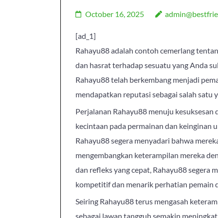
October 16, 2025
admin@bestfrie
[ad_1]
Rahayu88 adalah contoh cemerlang tentang 
dan hasrat terhadap sesuatu yang Anda suk
Rahayu88 telah berkembang menjadi pema
mendapatkan reputasi sebagai salah satu y
Perjalanan Rahayu88 menuju kesuksesan di
kecintaan pada permainan dan keinginan u
Rahayu88 segera menyadari bahwa mereka 
mengembangkan keterampilan mereka dengan
dan refleks yang cepat, Rahayu88 segera
kompetitif dan menarik perhatian pemain d
Seiring Rahayu88 terus mengasah keteram
sebagai lawan tangguh semakin meningkat. 