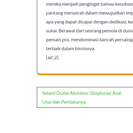
mereka menjadi pengingat bahwa kesuksesa
pantang menyerah dalam mewujudkan impi
apa yang dapat dicapai dengan dedikasi, k
sukai. Berawal dari seorang pemula di du
pemain pro, mendominasi kancah persainga
terbaik dalam bisnisnya.
[ad_2]
Post
Selami Dunia Akunbos: Eksplorasi Asal
navigation
Usul dan Perilakunya