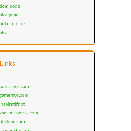
dominoqq
pkv games
poker online
pkv
Links
uae-times.com
gamerifys.com
inspiratif.net
vsmsnetworks.com
offthem.com
ibommatv.com