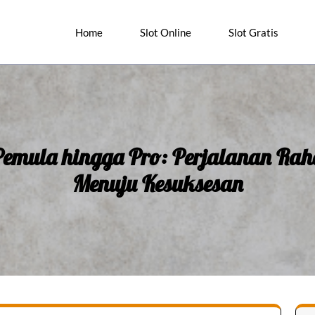
Home
Slot Online
Slot Gratis
Pemula hingga Pro: Perjalanan Ra
Menuju Kesuksesan