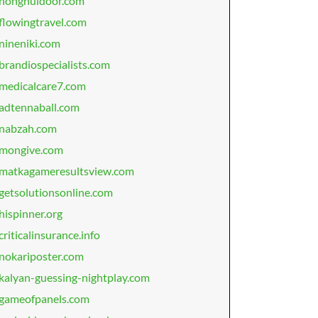
honghuidoor.com
flowingtravel.com
nineniki.com
brandiospecialists.com
medicalcare7.com
adtennaball.com
nabzah.com
mongive.com
matkagameresultsview.com
getsolutionsonline.com
hispinner.org
criticalinsurance.info
nokariposter.com
kalyan-guessing-nightplay.com
gameofpanels.com