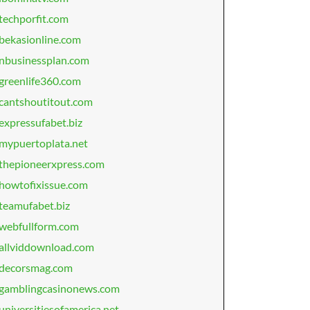
techporfit.com
bekasionline.com
nbusinessplan.com
greenlife360.com
cantshoutitout.com
expressufabet.biz
mypuertoplata.net
thepioneerxpress.com
howtofixissue.com
teamufabet.biz
webfullform.com
allviddownload.com
decorsmag.com
gamblingcasinonews.com
universitiesofamerica.net