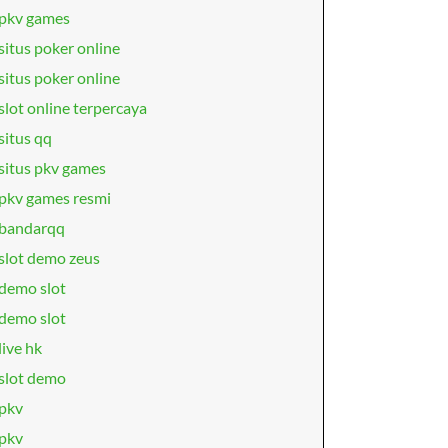
pkv games
situs poker online
situs poker online
slot online terpercaya
situs qq
situs pkv games
pkv games resmi
bandarqq
slot demo zeus
demo slot
demo slot
live hk
slot demo
pkv
pkv