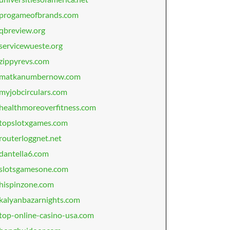
progameofbrands.com
qbreview.org
servicewueste.org
zippyrevs.com
matkanumbernow.com
myjobcirculars.com
healthmoreoverfitness.com
topslotxgames.com
routerloggnet.net
dantella6.com
slotsgamesone.com
hispinzone.com
kalyanbazarnights.com
top-online-casino-usa.com