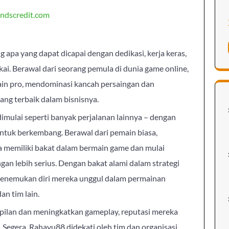
ndscredit.com
apa yang dapat dicapai dengan dedikasi, kerja keras,
ai. Berawal dari seorang pemula di dunia game online,
in pro, mendominasi kancah persaingan dan
ang terbaik dalam bisnisnya.
mulai seperti banyak perjalanan lainnya – dengan
ntuk berkembang. Berawal dari pemain biasa,
memiliki bakat dalam bermain game dan mulai
 lebih serius. Dengan bakat alami dalam strategi
 menemukan diri mereka unggul dalam permainan
an tim lain.
pilan dan meningkatkan gameplay, reputasi mereka
Segera, Rahayu88 didekati oleh tim dan organisasi