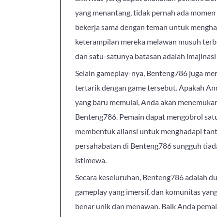
yang menantang, tidak pernah ada momen
bekerja sama dengan teman untuk menghad
keterampilan mereka melawan musuh terbe
dan satu-satunya batasan adalah imajinasi
Selain gameplay-nya, Benteng786 juga me
tertarik dengan game tersebut. Apakah A
yang baru memulai, Anda akan menemukan
Benteng786. Pemain dapat mengobrol satu s
membentuk aliansi untuk menghadapi tant
persahabatan di Benteng786 sungguh tiad
istimewa.
Secara keseluruhan, Benteng786 adalah du
gameplay yang imersif, dan komunitas ya
benar unik dan menawan. Baik Anda pemai