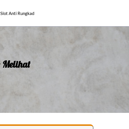
Slot Anti Rungkad
 Melihat