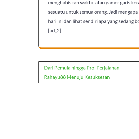
menghabiskan waktu, atau gamer garis ke
sesuatu untuk semua orang. Jadi mengapa
hari ini dan lihat sendiri apa yang sedang 
[ad_2]
Post
Dari Pemula hingga Pro: Perjalanan
navigation
Rahayu88 Menuju Kesuksesan