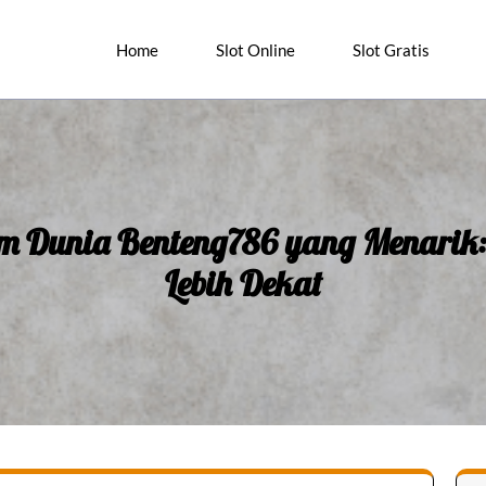
Home
Slot Online
Slot Gratis
m Dunia Benteng786 yang Menarik:
Lebih Dekat