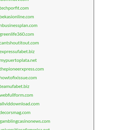
techporfit.com
bekasionline.com
nbusinessplan.com
greenlife360.com
cantshoutitout.com
expressufabet.biz
mypuertoplata.net
thepioneerxpress.com
howtofixissue.com
teamufabet.biz
webfullform.com
allviddownload.com
decorsmag.com
gamblingcasinonews.com
universitiesofamerica.net