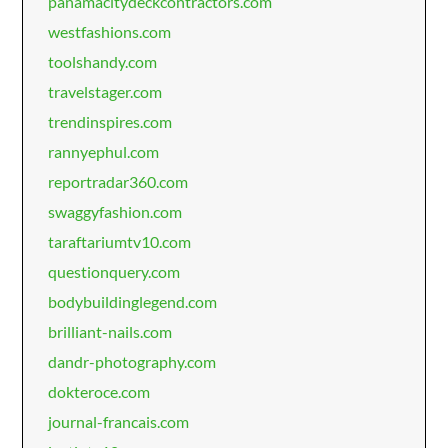
panamacitydeckcontractors.com
westfashions.com
toolshandy.com
travelstager.com
trendinspires.com
rannyephul.com
reportradar360.com
swaggyfashion.com
taraftariumtv10.com
questionquery.com
bodybuildinglegend.com
brilliant-nails.com
dandr-photography.com
dokteroce.com
journal-francais.com