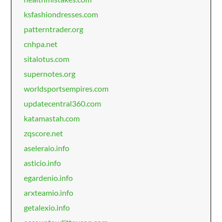
ksfashiondresses.com
patterntrader.org
cnhpa.net
sitalotus.com
supernotes.org
worldsportsempires.com
updatecentral360.com
katamastah.com
zqscore.net
aseleraio.info
asticio.info
egardenio.info
arxteamio.info
getalexio.info