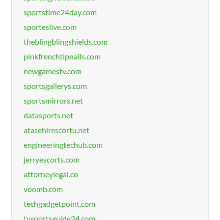
sportstime24day.com
sporteslive.com
theblingblingshields.com
pinkfrenchtipnails.com
newgamestv.com
sportsgallerys.com
sportsmirrors.net
datasports.net
atasehirescortu.net
engineeringtechub.com
jerryescorts.com
attorneylegal.co
voomb.com
techgadgetpoint.com
tvsportsguide24.com