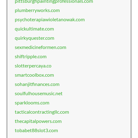
pittsburghpaintingprofessionals.com
plumberryworks.com
psychoterapiawioletanowak.com
quickultimate.com
quirkyquester.com
sexmedicineformen.com
shiftripple.com
slotterpercaya.co
smartcoolbox.com
sohanjitfinances.com
soulfulhousemusic.net
sparklooms.com
tacticalcontractingllc.com
thecapitalpowers.com
tobabet88slot3.com