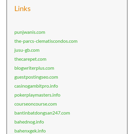
Links
punjwanis.com
the-parcs-clematiscondos.com
jusu-gb.com
thecarepet.com
blogwriterplus.com
guestpostingseo.com
casinogambitpro.info
pokerplaymasters.info
courseoncourse.com
bantinbatdongsan247.com
bahednog.info
bahenxgek.info