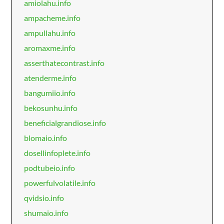
amiolahu.info
ampacheme.info
ampullahu.info
aromaxme.info
asserthatecontrast.info
atenderme.info
bangumiio.info
bekosunhu.info
beneficialgrandiose.info
blomaio.info
dosellinfoplete.info
podtubeio.info
powerfulvolatile.info
qvidsio.info
shumaio.info