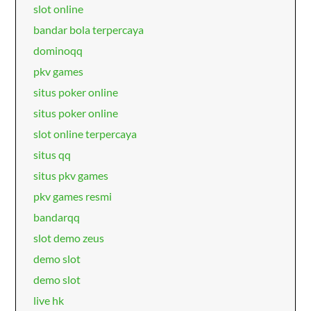
slot online
bandar bola terpercaya
dominoqq
pkv games
situs poker online
situs poker online
slot online terpercaya
situs qq
situs pkv games
pkv games resmi
bandarqq
slot demo zeus
demo slot
demo slot
live hk