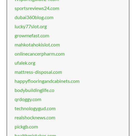
sportsreviews24.com
dubai360blog.com
lucky77slot.org
growmefast.com
mahkotahokislot.com
onlinecancerpharm.com
ufalek.org
mattress-disposal.com
happyflooringandcabinets.com
bodybuildinglife.co
qrdoggy.com
technologygud.com
realshocknews.com
pickgb.com
healthmistakes.com