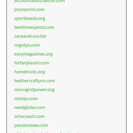
accountaudittaxcon.com
prymprint.com
sportkeeda.org
besttimespend.com
careandcure.biz
cogniyo.com
easymagazines.org
hirfanjilasmi.com
hometricks.org
leathercraftpro.com
microgridpower.org
mixiqo.com
needglobe.com
ortocoach.com
passionawe.com