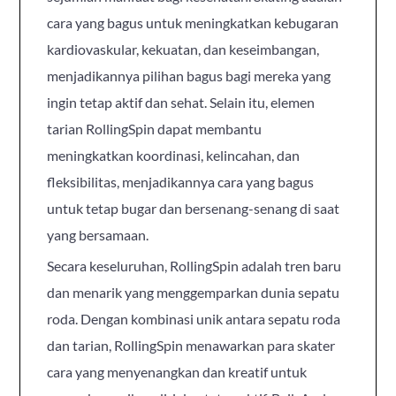
cara yang bagus untuk meningkatkan kebugaran
kardiovaskular, kekuatan, dan keseimbangan,
menjadikannya pilihan bagus bagi mereka yang
ingin tetap aktif dan sehat. Selain itu, elemen
tarian RollingSpin dapat membantu
meningkatkan koordinasi, kelincahan, dan
fleksibilitas, menjadikannya cara yang bagus
untuk tetap bugar dan bersenang-senang di saat
yang bersamaan.
Secara keseluruhan, RollingSpin adalah tren baru
dan menarik yang menggemparkan dunia sepatu
roda. Dengan kombinasi unik antara sepatu roda
dan tarian, RollingSpin menawarkan para skater
cara yang menyenangkan dan kreatif untuk