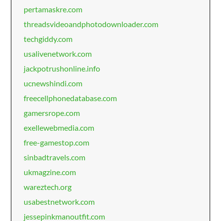
pertamaskre.com
threadsvideoandphotodownloader.com
techgiddy.com
usalivenetwork.com
jackpotrushonline.info
ucnewshindi.com
freecellphonedatabase.com
gamersrope.com
exellewebmedia.com
free-gamestop.com
sinbadtravels.com
ukmagzine.com
wareztech.org
usabestnetwork.com
jessepinkmanoutfit.com