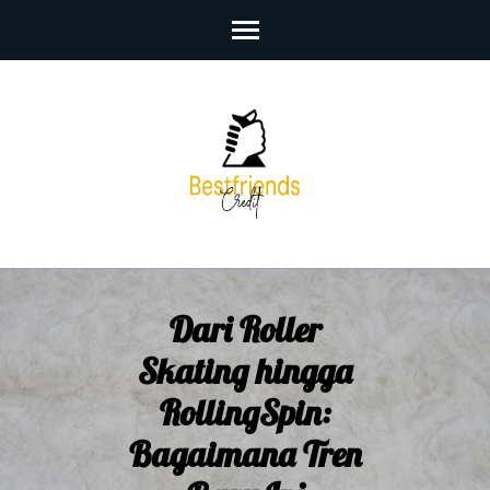
Skip
to
content
(Press
Enter)
Dari Roller
Skating hingga
RollingSpin:
Bagaimana Tren