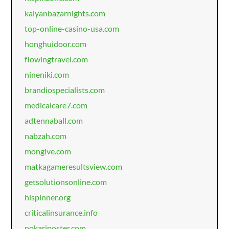
kalyanbazarnights.com
top-online-casino-usa.com
honghuidoor.com
flowingtravel.com
nineniki.com
brandiospecialists.com
medicalcare7.com
adtennaball.com
nabzah.com
mongive.com
matkagameresultsview.com
getsolutionsonline.com
hispinner.org
criticalinsurance.info
nokariposter.com