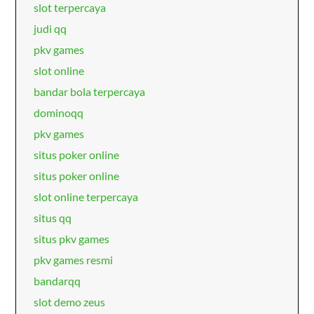
slot terpercaya
judi qq
pkv games
slot online
bandar bola terpercaya
dominoqq
pkv games
situs poker online
situs poker online
slot online terpercaya
situs qq
situs pkv games
pkv games resmi
bandarqq
slot demo zeus