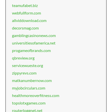
teamufabet.biz
webfullform.com
allviddownload.com
decorsmag.com
gamblingcasinonews.com
universitiesofamerica.net
progameofbrands.com
qbreview.org
servicewueste.org
zippyrevs.com
matkanumbernow.com
myjobcirculars.com
healthmoreoverfitness.com
topslotxgames.com
routerloggnet.net