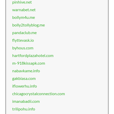
pinhive.net
warnabet.net
bollym4u.me
bolly2tollyblog.me
pandaclub.me
flyttevask.io
byhous.com
hartfordplazahotel.com
m-918kissapk.com
nabavkame.info
gakbiasa.com
iflowerhu.info
chicagocrystalconnection.com
imanabadii.com
trilipohu.info