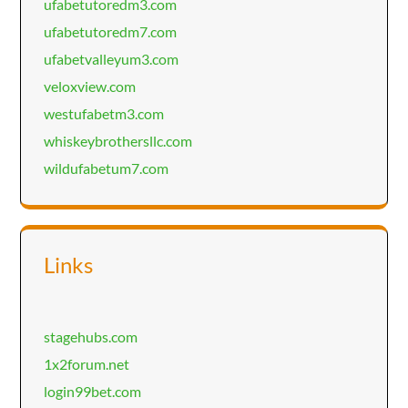
ufabetutoredm3.com
ufabetutoredm7.com
ufabetvalleyum3.com
veloxview.com
westufabetm3.com
whiskeybrothersllc.com
wildufabetum7.com
Links
stagehubs.com
1x2forum.net
login99bet.com