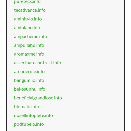
puretecx.info
tecadvance.info
aminityio.info
amiolahu.info
ampacheme.info
ampullahu.info
aromaxme.info
asserthatecontrast.info
atenderme.info
bangumiio.info
bekosunhu.info
beneficialgrandiose.info
blomaio.info
dosellinfoplete.info
podtubeio.info