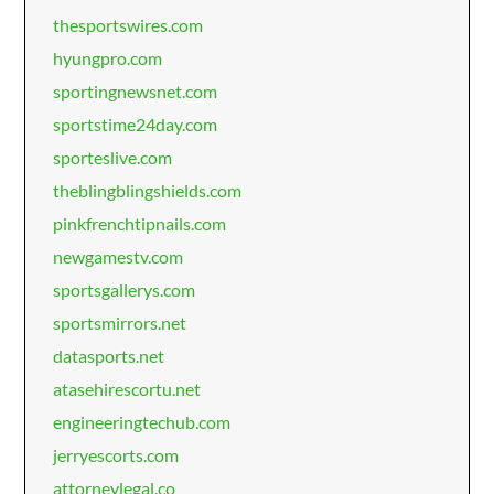
thesportswires.com
hyungpro.com
sportingnewsnet.com
sportstime24day.com
sporteslive.com
theblingblingshields.com
pinkfrenchtipnails.com
newgamestv.com
sportsgallerys.com
sportsmirrors.net
datasports.net
atasehirescortu.net
engineeringtechub.com
jerryescorts.com
attorneylegal.co