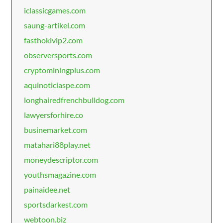
iclassicgames.com
saung-artikel.com
fasthokivip2.com
observersports.com
cryptominingplus.com
aquinoticiaspe.com
longhairedfrenchbulldog.com
lawyersforhire.co
businemarket.com
matahari88play.net
moneydescriptor.com
youthsmagazine.com
painaidee.net
sportsdarkest.com
webtoon.biz