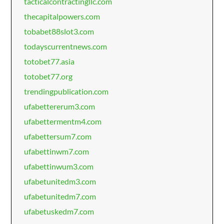
tacticalcontractingllc.com
thecapitalpowers.com
tobabet88slot3.com
todayscurrentnews.com
totobet77.asia
totobet77.org
trendingpublication.com
ufabettererum3.com
ufabettermentm4.com
ufabettersum7.com
ufabettinwm7.com
ufabettinwum3.com
ufabetunitedm3.com
ufabetunitedm7.com
ufabetuskedm7.com