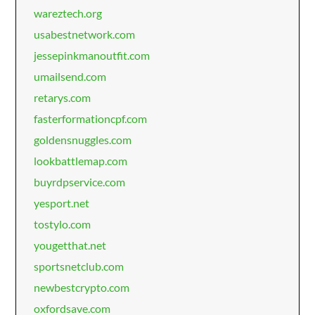
wareztech.org
usabestnetwork.com
jessepinkmanoutfit.com
umailsend.com
retarys.com
fasterformationcpf.com
goldensnuggles.com
lookbattlemap.com
buyrdpservice.com
yesport.net
tostylo.com
yougetthat.net
sportsnetclub.com
newbestcrypto.com
oxfordsave.com