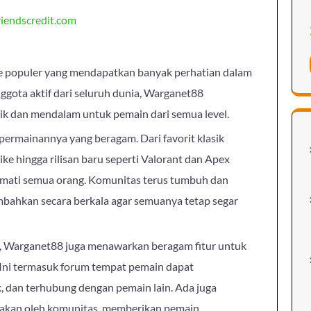
iendscredit.com
e populer yang mendapatkan banyak perhatian dalam
ggota aktif dari seluruh dunia, Warganet88
 dan mendalam untuk pemain dari semua level.
permainannya yang beragam. Dari favorit klasik
ke hingga rilisan baru seperti Valorant dan Apex
nikmati semua orang. Komunitas terus tumbuh dan
bahkan secara berkala agar semuanya tetap segar
m, Warganet88 juga menawarkan beragam fitur untuk
Ini termasuk forum tempat pemain dapat
ik, dan terhubung dengan pemain lain. Ada juga
arakan oleh komunitas, memberikan pemain