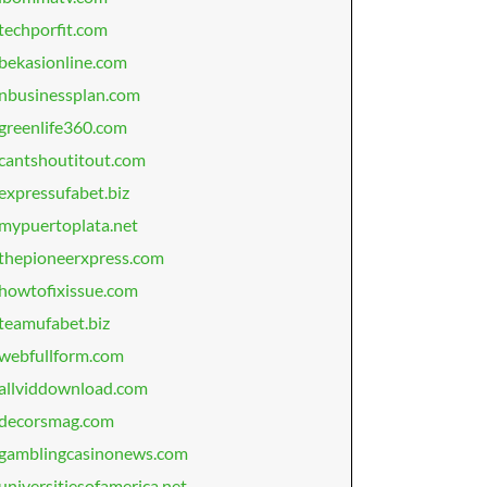
techporfit.com
bekasionline.com
nbusinessplan.com
greenlife360.com
cantshoutitout.com
expressufabet.biz
mypuertoplata.net
thepioneerxpress.com
howtofixissue.com
teamufabet.biz
webfullform.com
allviddownload.com
decorsmag.com
gamblingcasinonews.com
universitiesofamerica.net