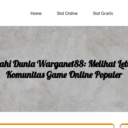
Home
Slot Online
Slot Gratis
ahi Dunia Warganet88: Melihat Le
Komunitas Game Online Populer