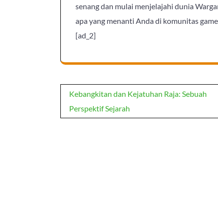
senang dan mulai menjelajahi dunia Wargan
apa yang menanti Anda di komunitas game 
[ad_2]
Post
Kebangkitan dan Kejatuhan Raja: Sebuah
navigation
Perspektif Sejarah