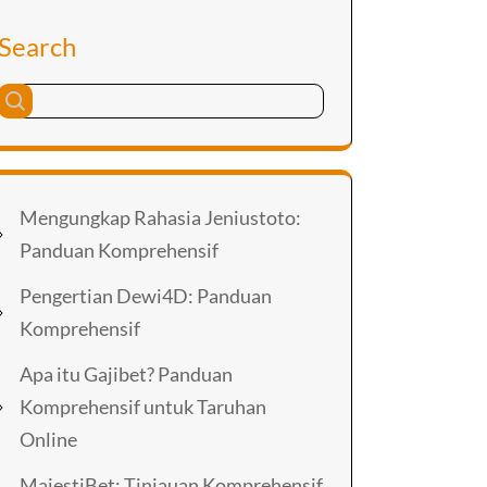
Search
Mengungkap Rahasia Jeniustoto:
Panduan Komprehensif
Pengertian Dewi4D: Panduan
Komprehensif
Apa itu Gajibet? Panduan
Komprehensif untuk Taruhan
Online
MajestiBet: Tinjauan Komprehensif