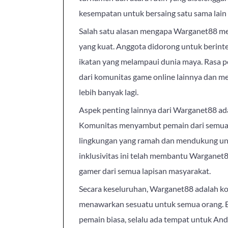
kesempatan untuk bersaing satu sama lai
Salah satu alasan mengapa Warganet88 me
yang kuat. Anggota didorong untuk berint
ikatan yang melampaui dunia maya. Rasa
dari komunitas game online lainnya dan 
lebih banyak lagi.
Aspek penting lainnya dari Warganet88 ad
Komunitas menyambut pemain dari semua l
lingkungan yang ramah dan mendukung un
inklusivitas ini telah membantu Warganet
gamer dari semua lapisan masyarakat.
Secara keseluruhan, Warganet88 adalah k
menawarkan sesuatu untuk semua orang. B
pemain biasa, selalu ada tempat untuk And