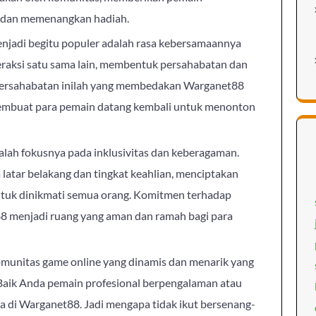
n dan memenangkan hadiah.
njadi begitu populer adalah rasa kebersamaannya
eraksi satu sama lain, membentuk persahabatan dan
 persahabatan inilah yang membedakan Warganet88
membuat para pemain datang kembali untuk menonton
alah fokusnya pada inklusivitas dan keberagaman.
atar belakang dan tingkat keahlian, menciptakan
tuk dinikmati semua orang. Komitmen terhadap
88 menjadi ruang yang aman dan ramah bagi para
omunitas game online yang dinamis dan menarik yang
aik Anda pemain profesional berpengalaman atau
a di Warganet88. Jadi mengapa tidak ikut bersenang-