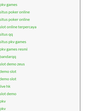
pkv games
situs poker online
situs poker online
slot online terpercaya
situs qq
situs pkv games
pkv games resmi
bandarqq
slot demo zeus
demo slot
demo slot
live hk
slot demo
pkv
pkv