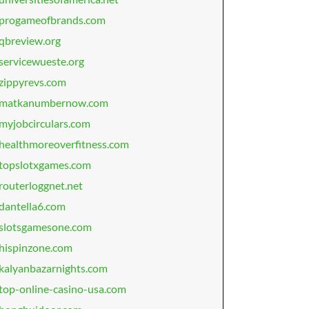
progameofbrands.com
qbreview.org
servicewueste.org
zippyrevs.com
matkanumbernow.com
myjobcirculars.com
healthmoreoverfitness.com
topslotxgames.com
routerloggnet.net
dantella6.com
slotsgamesone.com
hispinzone.com
kalyanbazarnights.com
top-online-casino-usa.com