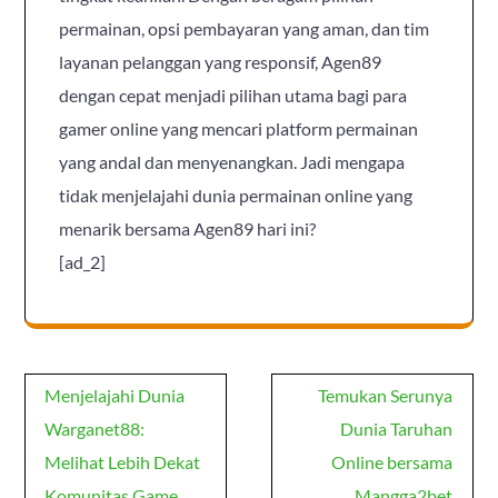
permainan, opsi pembayaran yang aman, dan tim
layanan pelanggan yang responsif, Agen89
dengan cepat menjadi pilihan utama bagi para
gamer online yang mencari platform permainan
yang andal dan menyenangkan. Jadi mengapa
tidak menjelajahi dunia permainan online yang
menarik bersama Agen89 hari ini?
[ad_2]
Post
Menjelajahi Dunia
Temukan Serunya
navigation
Warganet88:
Dunia Taruhan
Melihat Lebih Dekat
Online bersama
Komunitas Game
Mangga2bet