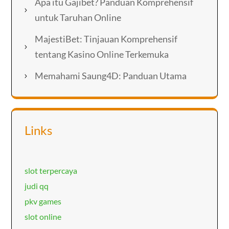
Apa itu Gajibet? Panduan Komprehensif
untuk Taruhan Online
MajestiBet: Tinjauan Komprehensif
tentang Kasino Online Terkemuka
Memahami Saung4D: Panduan Utama
Links
slot terpercaya
judi qq
pkv games
slot online