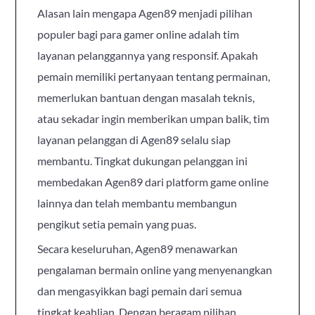
Alasan lain mengapa Agen89 menjadi pilihan
populer bagi para gamer online adalah tim
layanan pelanggannya yang responsif. Apakah
pemain memiliki pertanyaan tentang permainan,
memerlukan bantuan dengan masalah teknis,
atau sekadar ingin memberikan umpan balik, tim
layanan pelanggan di Agen89 selalu siap
membantu. Tingkat dukungan pelanggan ini
membedakan Agen89 dari platform game online
lainnya dan telah membantu membangun
pengikut setia pemain yang puas.
Secara keseluruhan, Agen89 menawarkan
pengalaman bermain online yang menyenangkan
dan mengasyikkan bagi pemain dari semua
tingkat keahlian. Dengan beragam pilihan