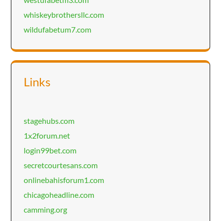
whiskeybrothersllc.com
wildufabetum7.com
Links
stagehubs.com
1x2forum.net
login99bet.com
secretcourtesans.com
onlinebahisforum1.com
chicagoheadline.com
camming.org