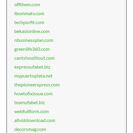
offthem.com
ibommatv.com
techporfit.com
bekasionline.com
nbusinessplan.com
greenlife360.com
cantshoutitout.com
expressufabet.biz
mypuertoplata.net
thepioneerxpress.com
howtofixissue.com
teamufabet.biz
webfullform.com
allviddownload.com
decorsmag.com