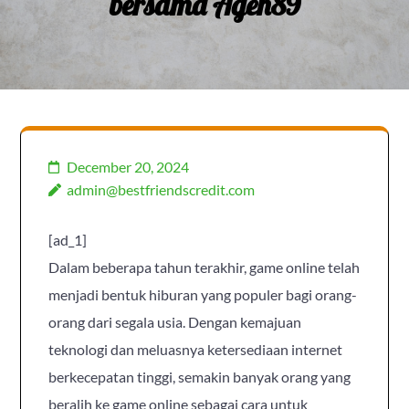
bersama Agen89
December 20, 2024
admin@bestfriendscredit.com
[ad_1]
Dalam beberapa tahun terakhir, game online telah
menjadi bentuk hiburan yang populer bagi orang-
orang dari segala usia. Dengan kemajuan
teknologi dan meluasnya ketersediaan internet
berkecepatan tinggi, semakin banyak orang yang
beralih ke game online sebagai cara untuk