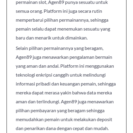
permainan slot, Agen89 punya sesuatu untuk
semua orang. Platform ini juga secara rutin
memperbarui pilihan permainannya, sehingga
pemain selalu dapat menemukan sesuatu yang
baru dan menarik untuk dimainkan.
Selain pilihan permainannya yang beragam,
Agen89 juga menawarkan pengalaman bermain
yang aman dan andal. Platform ini menggunakan
teknologi enkripsi canggih untuk melindungi
informasi pribadi dan keuangan pemain, sehingga
mereka dapat merasa yakin bahwa data mereka
aman dan terlindungi. Agen89 juga menawarkan
pilihan pembayaran yang beragam sehingga
memudahkan pemain untuk melakukan deposit
dan penarikan dana dengan cepat dan mudah.