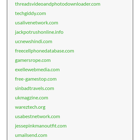
threadsvideoandphotodownloader.com
techgiddy.com
usalivenetwork.com
jackpotrushonline.info
ucnewshindi.com
freecellphonedatabase.com
gamersrope.com
exellewebmedia.com
free-gamestop.com
sinbadtravels.com
ukmagzine.com
wareztech.org
usabestnetwork.com
jessepinkmanoutfit.com
umailsend.com