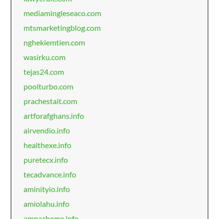
mediamingleseaco.com
mtsmarketingblog.com
nghekiemtien.com
wasirku.com
tejas24.com
poolturbo.com
prachestait.com
artforafghans.info
airvendio.info
healthexe.info
puretecx.info
tecadvance.info
aminityio.info
amiolahu.info
ampacheme.info