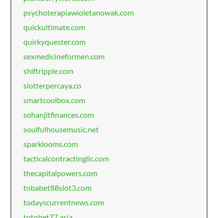
psychoterapiawioletanowak.com
quickultimate.com
quirkyquester.com
sexmedicineformen.com
shiftripple.com
slotterpercaya.co
smartcoolbox.com
sohanjitfinances.com
soulfulhousemusic.net
sparklooms.com
tacticalcontractingllc.com
thecapitalpowers.com
tobabet88slot3.com
todayscurrentnews.com
totobet77.asia