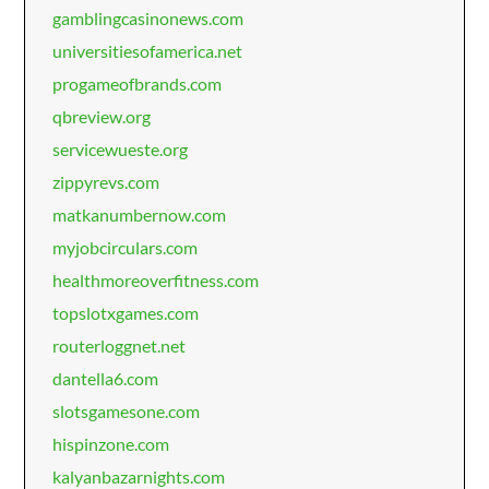
gamblingcasinonews.com
universitiesofamerica.net
progameofbrands.com
qbreview.org
servicewueste.org
zippyrevs.com
matkanumbernow.com
myjobcirculars.com
healthmoreoverfitness.com
topslotxgames.com
routerloggnet.net
dantella6.com
slotsgamesone.com
hispinzone.com
kalyanbazarnights.com