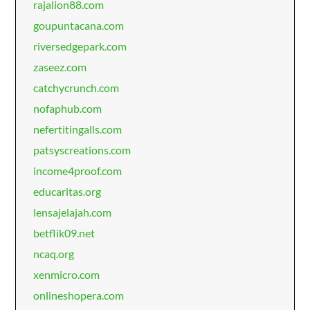
rajalion88.com
goupuntacana.com
riversedgepark.com
zaseez.com
catchycrunch.com
nofaphub.com
nefertitingalls.com
patsyscreations.com
income4proof.com
educaritas.org
lensajelajah.com
betflik09.net
ncaq.org
xenmicro.com
onlineshopera.com