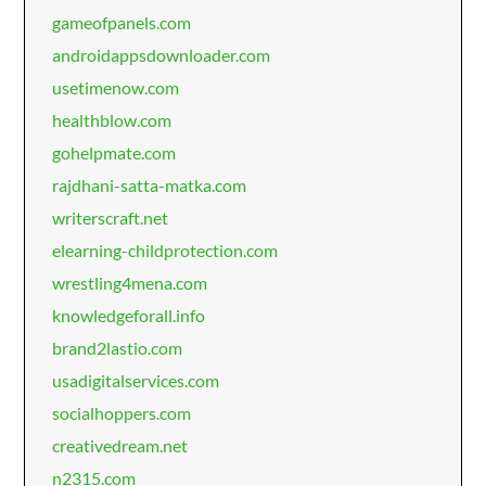
gameofpanels.com
androidappsdownloader.com
usetimenow.com
healthblow.com
gohelpmate.com
rajdhani-satta-matka.com
writerscraft.net
elearning-childprotection.com
wrestling4mena.com
knowledgeforall.info
brand2lastio.com
usadigitalservices.com
socialhoppers.com
creativedream.net
n2315.com