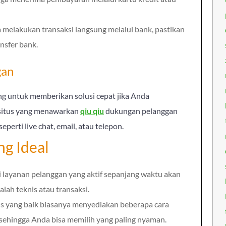
ka melakukan transaksi langsung melalui bank, pastikan
nsfer bank.
gan
ng untuk memberikan solusi cepat jika Anda
 situs yang menawarkan
qiu qiu
dukungan pelanggan
perti live chat, email, atau telepon.
g Ideal
ki layanan pelanggan yang aktif sepanjang waktu akan
lah teknis atau transaksi.
tus yang baik biasanya menyediakan beberapa cara
ehingga Anda bisa memilih yang paling nyaman.