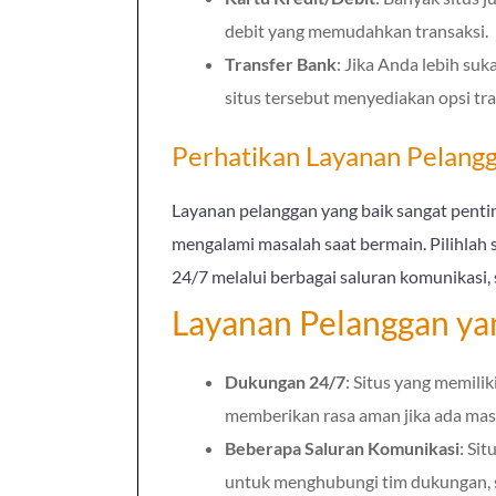
debit yang memudahkan transaksi.
Transfer Bank
: Jika Anda lebih su
situs tersebut menyediakan opsi tra
Perhatikan Layanan Pelang
Layanan pelanggan yang baik sangat penti
mengalami masalah saat bermain. Pilihlah
24/7 melalui berbagai saluran komunikasi, se
Layanan Pelanggan yan
Dukungan 24/7
: Situs yang memili
memberikan rasa aman jika ada masa
Beberapa Saluran Komunikasi
: Si
untuk menghubungi tim dukungan, s