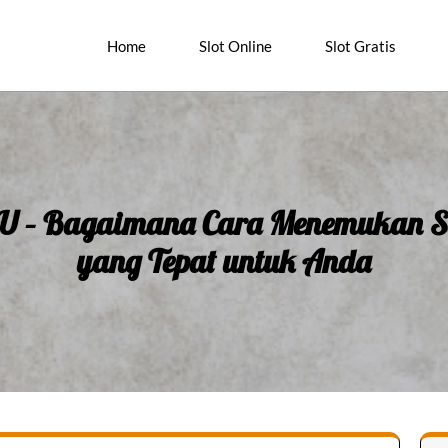
Home
Slot Online
Slot Gratis
U – Bagaimana Cara Menemukan Sit
yang Tepat untuk Anda