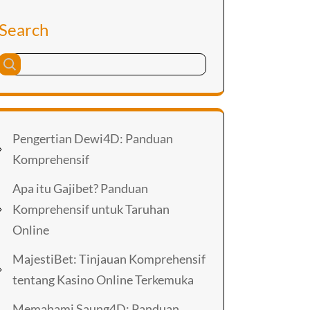
Search
Pengertian Dewi4D: Panduan
Komprehensif
Apa itu Gajibet? Panduan
Komprehensif untuk Taruhan
Online
MajestiBet: Tinjauan Komprehensif
tentang Kasino Online Terkemuka
Memahami Saung4D: Panduan