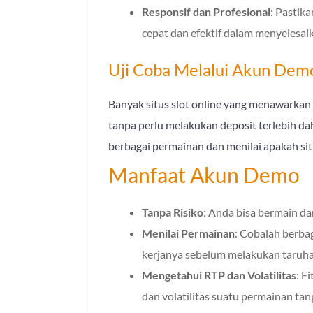
Responsif dan Profesional
: Pastik
cepat dan efektif dalam menyelesai
Uji Coba Melalui Akun Dem
Banyak situs slot online yang menawarka
tanpa perlu melakukan deposit terlebih da
berbagai permainan dan menilai apakah si
Manfaat Akun Demo
Tanpa Risiko
: Anda bisa bermain da
Menilai Permainan
: Cobalah berba
kerjanya sebelum melakukan taruha
Mengetahui RTP dan Volatilitas
: F
dan volatilitas suatu permainan t