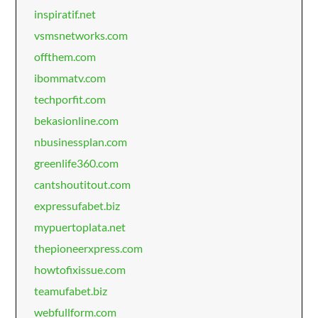
inspiratif.net
vsmsnetworks.com
offthem.com
ibommatv.com
techporfit.com
bekasionline.com
nbusinessplan.com
greenlife360.com
cantshoutitout.com
expressufabet.biz
mypuertoplata.net
thepioneerxpress.com
howtofixissue.com
teamufabet.biz
webfullform.com