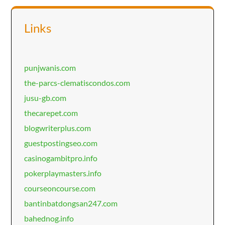
Links
punjwanis.com
the-parcs-clematiscondos.com
jusu-gb.com
thecarepet.com
blogwriterplus.com
guestpostingseo.com
casinogambitpro.info
pokerplaymasters.info
courseoncourse.com
bantinbatdongsan247.com
bahednog.info