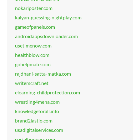
nokariposter.com
kalyan-guessing-nightplay.com
gameofpanels.com
androidappsdownloader.com
usetimenow.com
healthblow.com
gohelpmate.com
rajdhani-satta-matka.com
writerscraft.net
elearning-childprotection.com
wrestling4mena.com
knowledgeforall.info
brand2lastio.com
usadigitalservices.com
socialhoppers.com