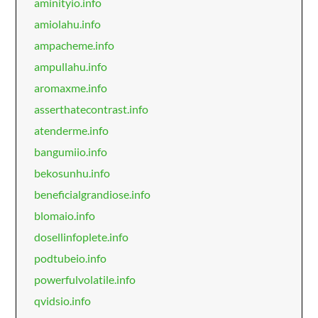
aminityio.info
amiolahu.info
ampacheme.info
ampullahu.info
aromaxme.info
asserthatecontrast.info
atenderme.info
bangumiio.info
bekosunhu.info
beneficialgrandiose.info
blomaio.info
dosellinfoplete.info
podtubeio.info
powerfulvolatile.info
qvidsio.info