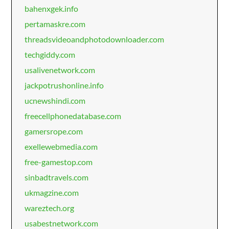
bahenxgek.info
pertamaskre.com
threadsvideoandphotodownloader.com
techgiddy.com
usalivenetwork.com
jackpotrushonline.info
ucnewshindi.com
freecellphonedatabase.com
gamersrope.com
exellewebmedia.com
free-gamestop.com
sinbadtravels.com
ukmagzine.com
wareztech.org
usabestnetwork.com