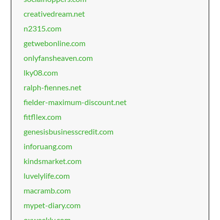
creativedream.net
n2315.com
getwebonline.com
onlyfansheaven.com
lky08.com
ralph-fiennes.net
fielder-maximum-discount.net
fitfllex.com
genesisbusinesscredit.com
inforuang.com
kindsmarket.com
luvelylife.com
macramb.com
mypet-diary.com
oxweekly.com