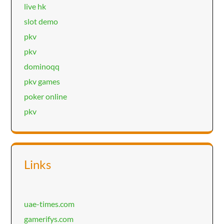
live hk
slot demo
pkv
pkv
dominoqq
pkv games
poker online
pkv
Links
uae-times.com
gamerifys.com