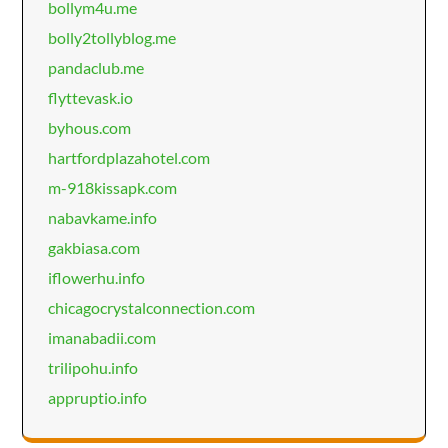
bollym4u.me
bolly2tollyblog.me
pandaclub.me
flyttevask.io
byhous.com
hartfordplazahotel.com
m-918kissapk.com
nabavkame.info
gakbiasa.com
iflowerhu.info
chicagocrystalconnection.com
imanabadii.com
trilipohu.info
appruptio.info