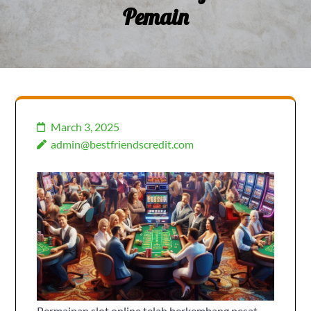
Pemain
March 3, 2025
admin@bestfriendscredit.com
Permainan slot online telah berkembang pesat