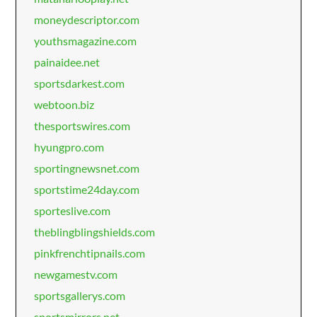
moneydescriptor.com
youthsmagazine.com
painaidee.net
sportsdarkest.com
webtoon.biz
thesportswires.com
hyungpro.com
sportingnewsnet.com
sportstime24day.com
sporteslive.com
theblingblingshields.com
pinkfrenchtipnails.com
newgamestv.com
sportsgallerys.com
sportsmirrors.net