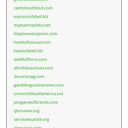
cantshoutitout.com
expressufabet.biz
mypuertoplata.net
thepioneerxpress.com
howtofixissue.com
teamufabet.biz
webfullform.com
allviddownload.com
decorsmag.com
gamblingcasinonews.com
universitiesofamerica.net
progameofbrands.com
qbreview.org
servicewueste.org
zippyrevs.com