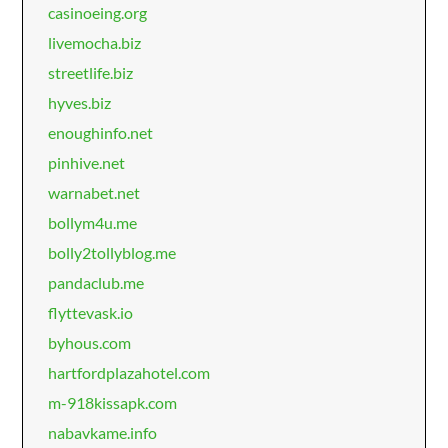
casinoeing.org
livemocha.biz
streetlife.biz
hyves.biz
enoughinfo.net
pinhive.net
warnabet.net
bollym4u.me
bolly2tollyblog.me
pandaclub.me
flyttevask.io
byhous.com
hartfordplazahotel.com
m-918kissapk.com
nabavkame.info