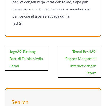
bahwa dengan kerja keras dan tekad, siapa pun
dapat mencapai tujuan mereka dan memberikan
dampak jangka panjang pada dunia.
[ad_2]
Post
Jago89: Bintang
Temui Besti69:
navigation
Baru di Dunia Media
Rapper Mengambil
Sosial
Internet dengan
Storm
Search