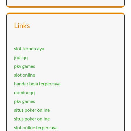
Links
slot terpercaya
judi qq
pkv games
slot online
bandar bola terpercaya
dominoqq
pkv games
situs poker online
situs poker online
slot online terpercaya