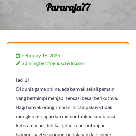
Pararaja77
February 16, 2026
admin@bestfriendscredit.com
[ad_1]
Di dunia game online, ada banyak sekali pemain
yang bermimpi menjadi sensasi besar berikutnya.
Bagi banyak orang, impian ini tampaknya tidak
mungkin tercapai dan membutuhkan kombinasi
keterampilan, dedikasi, dan keberuntungan.
Namun, bagi seseorang, perjalanan dari gamer