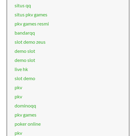
situs qq
situs pkv games
pkv games resmi
bandarqq
slot demo zeus
demo slot
demo slot
live hk
slot demo
pkv
pkv
dominoqq
pkv games
poker online
pkv