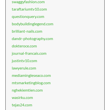
swaggyfashion.com
taraftariumtv10.com
questionquery.com
bodybuildinglegend.com
brilliant-nails.com
dandr-photography.com
dokteroce.com
journal-francais.com
justintv10.com
lawyerule.com
mediamingleseaco.com
mtsmarketingblog.com
nghekiemtien.com
wasirku.com
tejas24.com