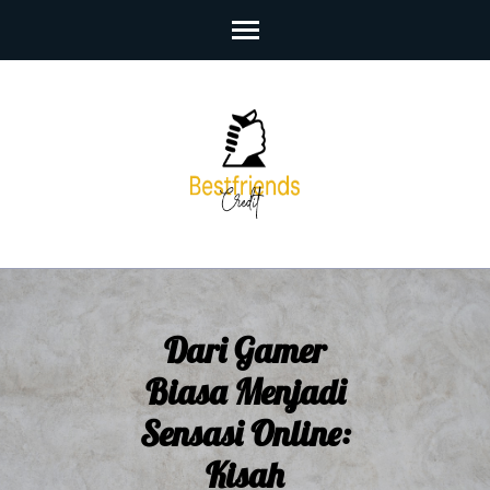
Skip
to
content
(Press
Enter)
Dari Gamer
Biasa Menjadi
Sensasi Online:
Kisah