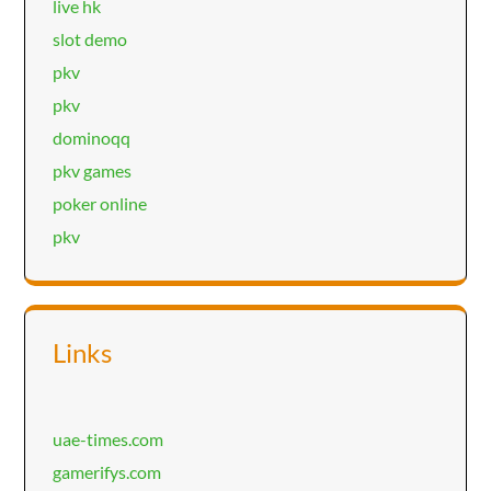
live hk
slot demo
pkv
pkv
dominoqq
pkv games
poker online
pkv
Links
uae-times.com
gamerifys.com