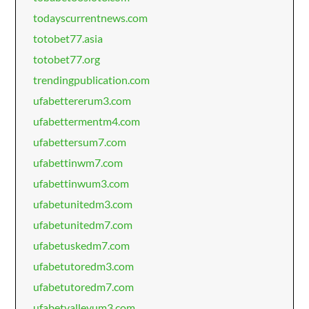
todayscurrentnews.com
totobet77.asia
totobet77.org
trendingpublication.com
ufabettererum3.com
ufabettermentm4.com
ufabettersum7.com
ufabettinwm7.com
ufabettinwum3.com
ufabetunitedm3.com
ufabetunitedm7.com
ufabetuskedm7.com
ufabetutoredm3.com
ufabetutoredm7.com
ufabetvalleyum3.com