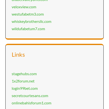
veloxview.com
westufabetm3.com
whiskeybrothersllc.com
wildufabetum7.com
Links
stagehubs.com
1x2forum.net
login99bet.com
secretcourtesans.com
onlinebahisforum1.com