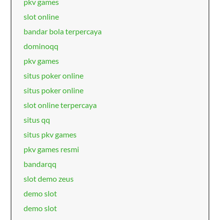
pkv games
slot online
bandar bola terpercaya
dominoqq
pkv games
situs poker online
situs poker online
slot online terpercaya
situs qq
situs pkv games
pkv games resmi
bandarqq
slot demo zeus
demo slot
demo slot