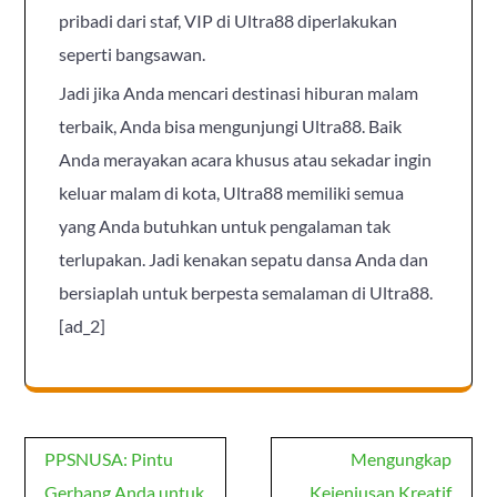
pribadi dari staf, VIP di Ultra88 diperlakukan
seperti bangsawan.
Jadi jika Anda mencari destinasi hiburan malam
terbaik, Anda bisa mengunjungi Ultra88. Baik
Anda merayakan acara khusus atau sekadar ingin
keluar malam di kota, Ultra88 memiliki semua
yang Anda butuhkan untuk pengalaman tak
terlupakan. Jadi kenakan sepatu dansa Anda dan
bersiaplah untuk berpesta semalaman di Ultra88.
[ad_2]
Post
PPSNUSA: Pintu
Mengungkap
navigation
Gerbang Anda untuk
Kejeniusan Kreatif