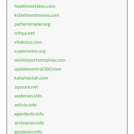
healthmistakes.com
ksfashiondresses.com
patterntrader.org
cnhpa.net
sitalotus.com
supernotes.org
worldsportsempires.com
updatecentral360.com
katamastah.com
zqscore.net
aseleraio.info
asticio.info
egardenio.info
arxteamio.info
getalexio.info