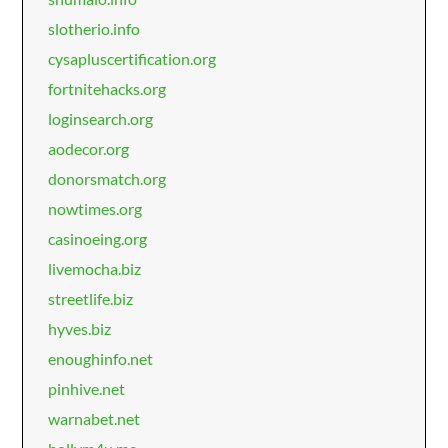
slotherio.info
cysapluscertification.org
fortnitehacks.org
loginsearch.org
aodecor.org
donorsmatch.org
nowtimes.org
casinoeing.org
livemocha.biz
streetlife.biz
hyves.biz
enoughinfo.net
pinhive.net
warnabet.net