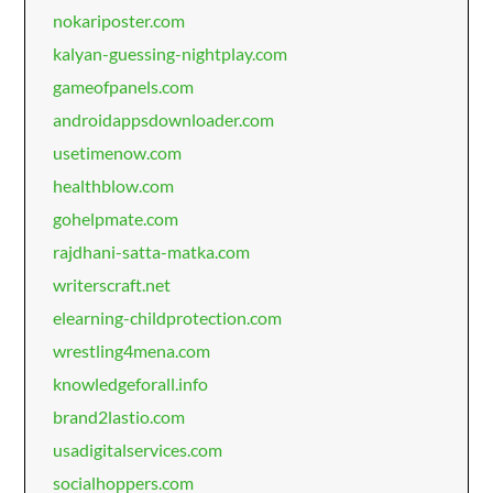
nokariposter.com
kalyan-guessing-nightplay.com
gameofpanels.com
androidappsdownloader.com
usetimenow.com
healthblow.com
gohelpmate.com
rajdhani-satta-matka.com
writerscraft.net
elearning-childprotection.com
wrestling4mena.com
knowledgeforall.info
brand2lastio.com
usadigitalservices.com
socialhoppers.com