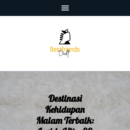
Skip
to
content
(Press
Enter)
Destinasi
Kehidupan
Malam Terbaik: