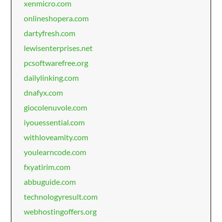
xenmicro.com
onlineshopera.com
dartyfresh.com
lewisenterprises.net
pcsoftwarefree.org
dailylinking.com
dnafyx.com
giocolenuvole.com
iyouessential.com
withloveamity.com
youlearncode.com
fxyatirim.com
abbuguide.com
technologyresult.com
webhostingoffers.org