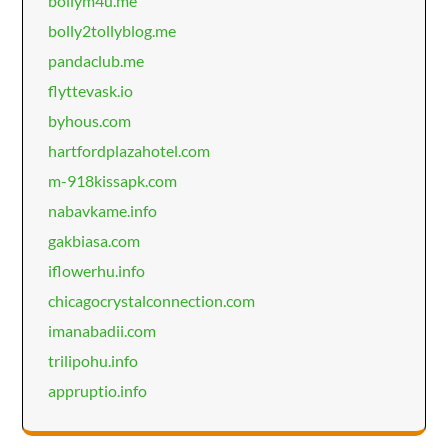
bollym4u.me
bolly2tollyblog.me
pandaclub.me
flyttevask.io
byhous.com
hartfordplazahotel.com
m-918kissapk.com
nabavkame.info
gakbiasa.com
iflowerhu.info
chicagocrystalconnection.com
imanabadii.com
trilipohu.info
appruptio.info