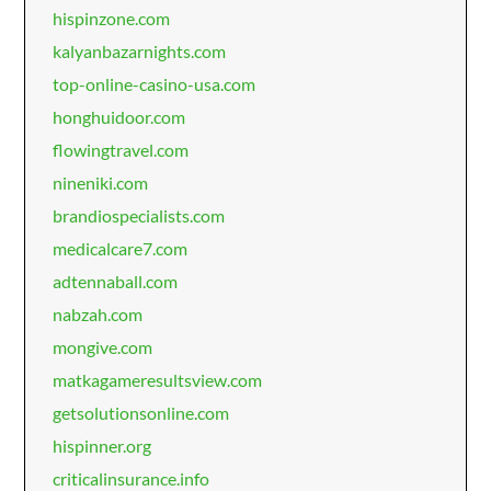
hispinzone.com
kalyanbazarnights.com
top-online-casino-usa.com
honghuidoor.com
flowingtravel.com
nineniki.com
brandiospecialists.com
medicalcare7.com
adtennaball.com
nabzah.com
mongive.com
matkagameresultsview.com
getsolutionsonline.com
hispinner.org
criticalinsurance.info