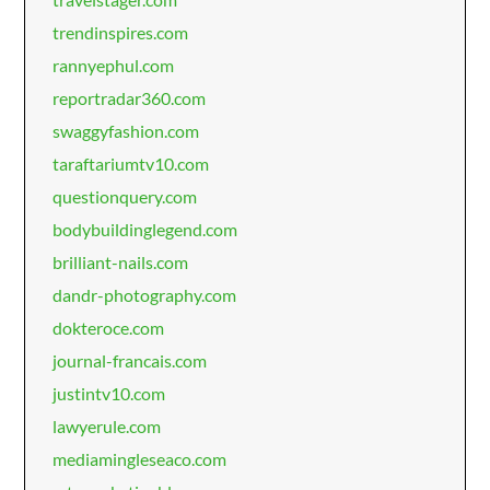
trendinspires.com
rannyephul.com
reportradar360.com
swaggyfashion.com
taraftariumtv10.com
questionquery.com
bodybuildinglegend.com
brilliant-nails.com
dandr-photography.com
dokteroce.com
journal-francais.com
justintv10.com
lawyerule.com
mediamingleseaco.com