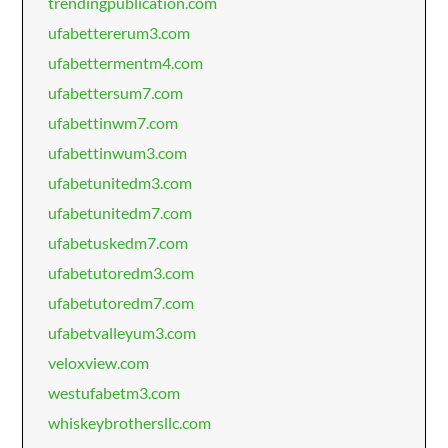
trendingpublication.com
ufabettererum3.com
ufabettermentm4.com
ufabettersum7.com
ufabettinwm7.com
ufabettinwum3.com
ufabetunitedm3.com
ufabetunitedm7.com
ufabetuskedm7.com
ufabetutoredm3.com
ufabetutoredm7.com
ufabetvalleyum3.com
veloxview.com
westufabetm3.com
whiskeybrothersllc.com