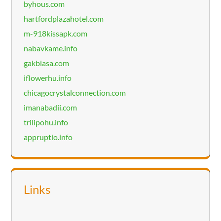
byhous.com
hartfordplazahotel.com
m-918kissapk.com
nabavkame.info
gakbiasa.com
iflowerhu.info
chicagocrystalconnection.com
imanabadii.com
trilipohu.info
appruptio.info
Links