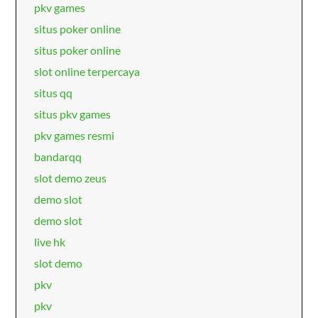
pkv games
situs poker online
situs poker online
slot online terpercaya
situs qq
situs pkv games
pkv games resmi
bandarqq
slot demo zeus
demo slot
demo slot
live hk
slot demo
pkv
pkv