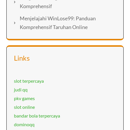
Komprehensif
Menjelajahi WinLose99: Panduan
Komprehensif Taruhan Online
Links
slot terpercaya
judi qq
pkv games
slot online
bandar bola terpercaya
dominoqq