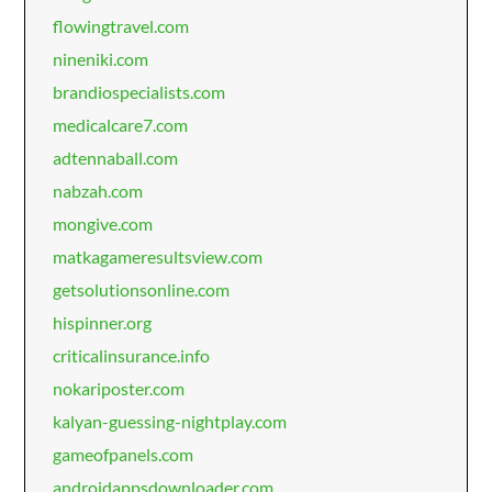
flowingtravel.com
nineniki.com
brandiospecialists.com
medicalcare7.com
adtennaball.com
nabzah.com
mongive.com
matkagameresultsview.com
getsolutionsonline.com
hispinner.org
criticalinsurance.info
nokariposter.com
kalyan-guessing-nightplay.com
gameofpanels.com
androidappsdownloader.com