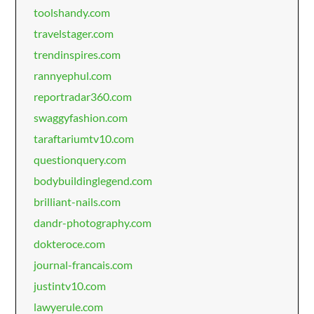
toolshandy.com
travelstager.com
trendinspires.com
rannyephul.com
reportradar360.com
swaggyfashion.com
taraftariumtv10.com
questionquery.com
bodybuildinglegend.com
brilliant-nails.com
dandr-photography.com
dokteroce.com
journal-francais.com
justintv10.com
lawyerule.com