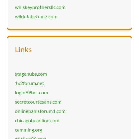
whiskeybrothersllc.com
wildufabetum7.com
Links
stagehubs.com
1x2forum.net
login99bet.com
secretcourtesans.com
onlinebahisforum1.com
chicagoheadline.com
camming.org
rajalion88.com