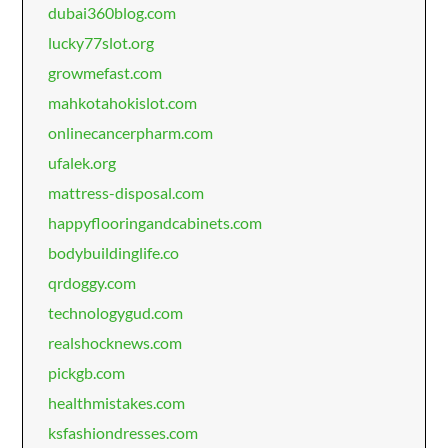
dubai360blog.com
lucky77slot.org
growmefast.com
mahkotahokislot.com
onlinecancerpharm.com
ufalek.org
mattress-disposal.com
happyflooringandcabinets.com
bodybuildinglife.co
qrdoggy.com
technologygud.com
realshocknews.com
pickgb.com
healthmistakes.com
ksfashiondresses.com