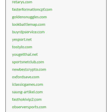
retarys.com
fasterformationcpf.com
goldensnuggles.com
lookbattlemap.com
buyrdpservice.com
yesport.net
tostylo.com
yougetthat.net
sportsnetclub.com
newbestcrypto.com
oxfordsave.com
iclassicgames.com
saung-artikel.com
fasthokivip2.com
observersports.com