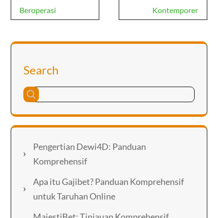
Beroperasi
Kontemporer
Search
Pengertian Dewi4D: Panduan
Komprehensif
Apa itu Gajibet? Panduan Komprehensif
untuk Taruhan Online
MajestiBet: Tinjauan Komprehensif