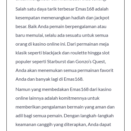
Salah satu daya tarik terbesar Emas168 adalah
kesempatan memenangkan hadiah dan jackpot
besar. Baik Anda pemain berpengalaman atau
baru memulai, selalu ada sesuatu untuk semua
orang di kasino online ini. Dari permainan meja
klasik seperti blackjack dan roulette hingga slot
populer seperti Starburst dan Gonzo’s Quest,
Anda akan menemukan semua permainan favorit
Anda dan banyak lagi di Emas168.
Namun yang membedakan Emas168 dari kasino
online lainnya adalah komitmennya untuk
memberikan pengalaman bermain yang aman dan
adil bagi semua pemain. Dengan langkah-langkah
keamanan canggih yang diterapkan, Anda dapat