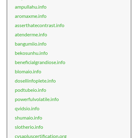
ampullahu.info
aromaxme.info
asserthatecontrast.info
atenderme.info
bangumiio.info
bekosunhu.info
beneficialgrandiose.info
blomaio.info
dosellinfoplete.info
podtubeio.info
powerfulvolatile.info
qvidsio.info
shumaio.info
slotherio.info
cysapluscertification.org