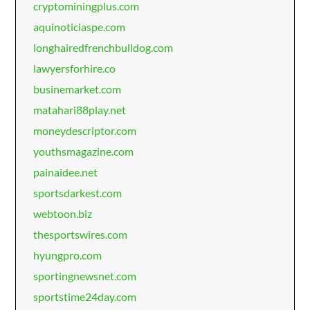
cryptominingplus.com
aquinoticiaspe.com
longhairedfrenchbulldog.com
lawyersforhire.co
businemarket.com
matahari88play.net
moneydescriptor.com
youthsmagazine.com
painaidee.net
sportsdarkest.com
webtoon.biz
thesportswires.com
hyungpro.com
sportingnewsnet.com
sportstime24day.com