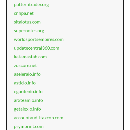
patterntrader.org
cnhpa.net
sitalotus.com
supernotes.org
worldsportsempires.com
updatecentral360.com
katamastah.com
zqscore.net
aseleraio.info
asticio.info
egardenio.info
arxteamio.info
getalexio.info
accountaudittaxcon.com
prymprint.com