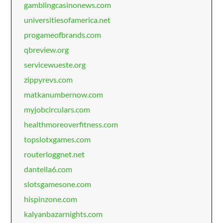
gamblingcasinonews.com
universitiesofamerica.net
progameofbrands.com
qbreview.org
servicewueste.org
zippyrevs.com
matkanumbernow.com
myjobcirculars.com
healthmoreoverfitness.com
topslotxgames.com
routerloggnet.net
dantella6.com
slotsgamesone.com
hispinzone.com
kalyanbazarnights.com