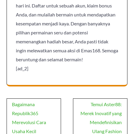
hari ini. Daftar untuk sebuah akun, klaim bonus
Anda, dan mulailah bermain untuk mendapatkan
kesempatan menjadi kaya. Dengan banyaknya
pilihan permainan seru dan potensi
memenangkan hadiah besar, Anda pasti tidak
ingin melewatkan semua aksi di Emas168. Semoga
beruntung dan selamat bermain!
[ad_2]
Post
Bagaimana
Temui Aster88:
navigation
Republik365
Merek Inovatif yang
Merevolusi Cara
Mendefinisikan
Usaha Kecil
Ulang Fashion