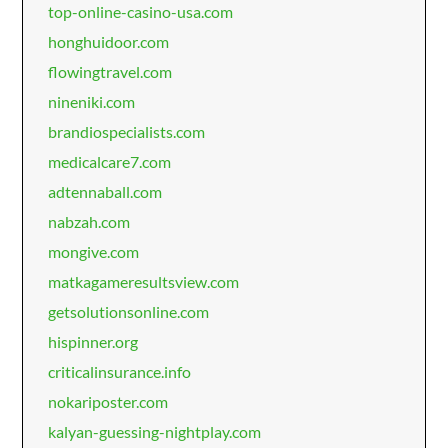
top-online-casino-usa.com
honghuidoor.com
flowingtravel.com
nineniki.com
brandiospecialists.com
medicalcare7.com
adtennaball.com
nabzah.com
mongive.com
matkagameresultsview.com
getsolutionsonline.com
hispinner.org
criticalinsurance.info
nokariposter.com
kalyan-guessing-nightplay.com