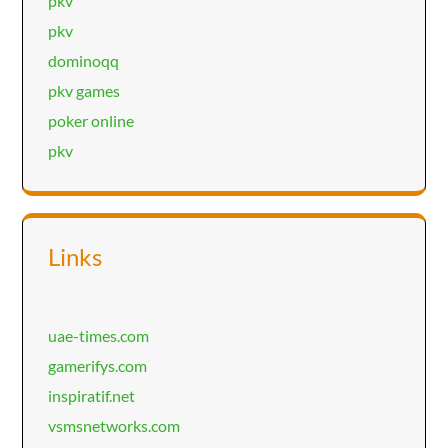
pkv
pkv
dominoqq
pkv games
poker online
pkv
Links
uae-times.com
gamerifys.com
inspiratif.net
vsmsnetworks.com