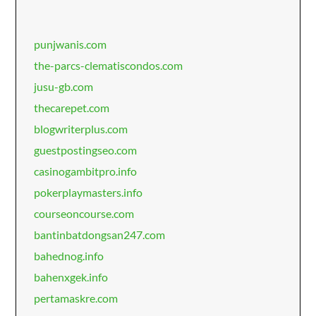
punjwanis.com
the-parcs-clematiscondos.com
jusu-gb.com
thecarepet.com
blogwriterplus.com
guestpostingseo.com
casinogambitpro.info
pokerplaymasters.info
courseoncourse.com
bantinbatdongsan247.com
bahednog.info
bahenxgek.info
pertamaskre.com