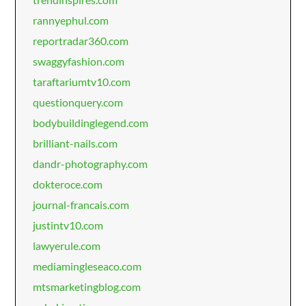
rannyephul.com
reportradar360.com
swaggyfashion.com
taraftariumtv10.com
questionquery.com
bodybuildinglegend.com
brilliant-nails.com
dandr-photography.com
dokteroce.com
journal-francais.com
justintv10.com
lawyerule.com
mediamingleseaco.com
mtsmarketingblog.com