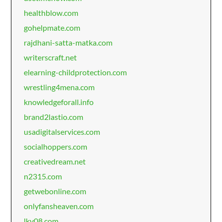
healthblow.com
gohelpmate.com
rajdhani-satta-matka.com
writerscraft.net
elearning-childprotection.com
wrestling4mena.com
knowledgeforall.info
brand2lastio.com
usadigitalservices.com
socialhoppers.com
creativedream.net
n2315.com
getwebonline.com
onlyfansheaven.com
lky08.com