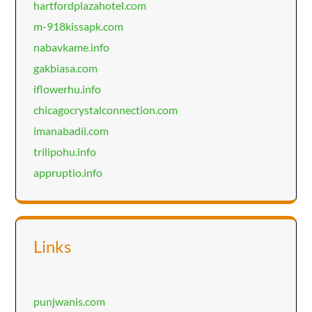
hartfordplazahotel.com
m-918kissapk.com
nabavkame.info
gakbiasa.com
iflowerhu.info
chicagocrystalconnection.com
imanabadii.com
trilipohu.info
appruptio.info
Links
punjwanis.com