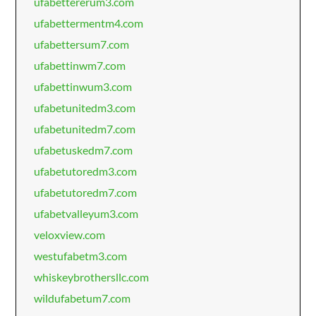
ufabettererum3.com
ufabettermentm4.com
ufabettersum7.com
ufabettinwm7.com
ufabettinwum3.com
ufabetunitedm3.com
ufabetunitedm7.com
ufabetuskedm7.com
ufabetutoredm3.com
ufabetutoredm7.com
ufabetvalleyum3.com
veloxview.com
westufabetm3.com
whiskeybrothersllc.com
wildufabetum7.com