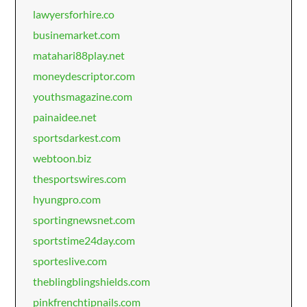
lawyersforhire.co
businemarket.com
matahari88play.net
moneydescriptor.com
youthsmagazine.com
painaidee.net
sportsdarkest.com
webtoon.biz
thesportswires.com
hyungpro.com
sportingnewsnet.com
sportstime24day.com
sporteslive.com
theblingblingshields.com
pinkfrenchtipnails.com