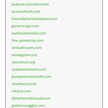
jackpotrushonline.info
ucnewshindi.com
freecellphonedatabase.com
gamersrope.com
exellewebmedia.com
free-gamestop.com
sinbadtravels.com
ukmagzine.com
wareztech.org
usabestnetwork.com
jessepinkmanoutfit.com
umailsend.com
retarys.com
fasterformationcpf.com
goldensnuggles.com