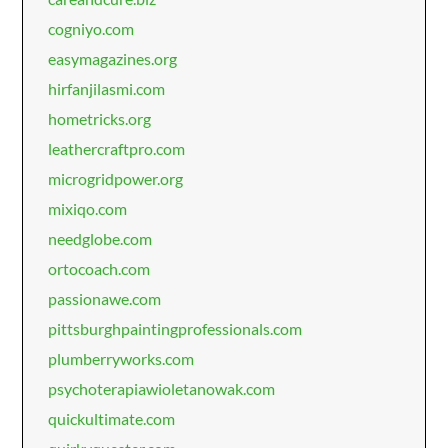
cogniyo.com
easymagazines.org
hirfanjilasmi.com
hometricks.org
leathercraftpro.com
microgridpower.org
mixiqo.com
needglobe.com
ortocoach.com
passionawe.com
pittsburghpaintingprofessionals.com
plumberryworks.com
psychoterapiawioletanowak.com
quickultimate.com