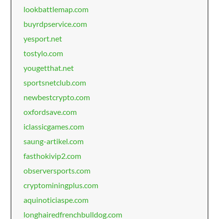
lookbattlemap.com
buyrdpservice.com
yesport.net
tostylo.com
yougetthat.net
sportsnetclub.com
newbestcrypto.com
oxfordsave.com
iclassicgames.com
saung-artikel.com
fasthokivip2.com
observersports.com
cryptominingplus.com
aquinoticiaspe.com
longhairedfrenchbulldog.com