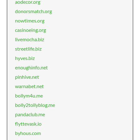
aodecor.org
donorsmatch.org
nowtimes.org
casinoeing.org
livemocha.biz
streetlife.biz
hyves.biz
enoughinfo.net
pinhive.net
warnabet.net
bollym4u.me
bolly2tollyblog.me
pandaclub.me
flyttevask.io
byhous.com