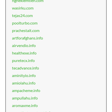
nghekiemtien.com
wasirku.com
tejas24.com
poolturbo.com
prachestait.com
artforafghans.info
airvendio.info
healthexe.info
puretecx.info
tecadvance.info
aminityio.info
amiolahu.info
ampacheme.info
ampullahu.info
aromaxme.info