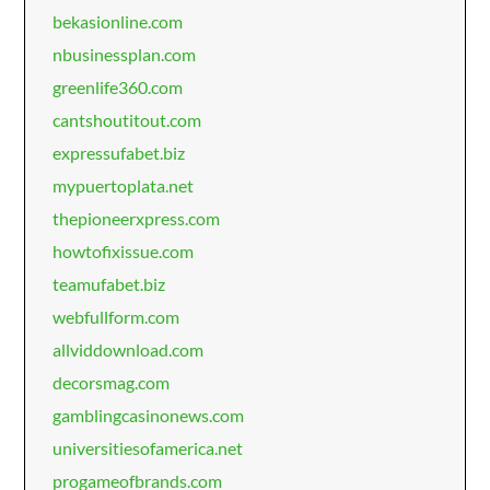
bekasionline.com
nbusinessplan.com
greenlife360.com
cantshoutitout.com
expressufabet.biz
mypuertoplata.net
thepioneerxpress.com
howtofixissue.com
teamufabet.biz
webfullform.com
allviddownload.com
decorsmag.com
gamblingcasinonews.com
universitiesofamerica.net
progameofbrands.com