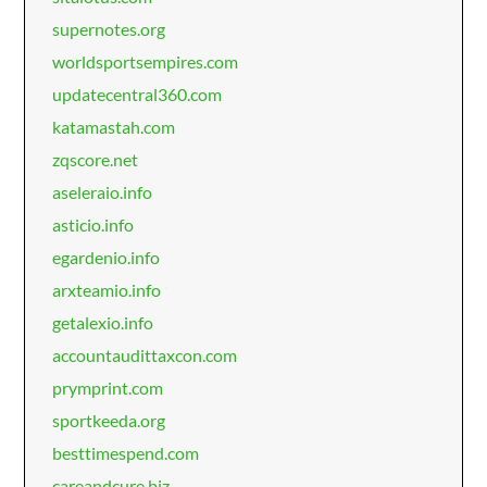
supernotes.org
worldsportsempires.com
updatecentral360.com
katamastah.com
zqscore.net
aseleraio.info
asticio.info
egardenio.info
arxteamio.info
getalexio.info
accountaudittaxcon.com
prymprint.com
sportkeeda.org
besttimespend.com
careandcure.biz