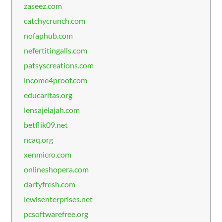
zaseez.com
catchycrunch.com
nofaphub.com
nefertitingalls.com
patsyscreations.com
income4proof.com
educaritas.org
lensajelajah.com
betflik09.net
ncaq.org
xenmicro.com
onlineshopera.com
dartyfresh.com
lewisenterprises.net
pcsoftwarefree.org