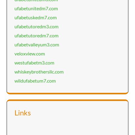
ufabetunitedm7.com
ufabetuskedm7.com
ufabetutoredm3.com
ufabetutoredm7.com
ufabetvalleyum3.com
veloxview.com
westufabetm3.com
whiskeybrothersllc.com
wildufabetum7.com
Links