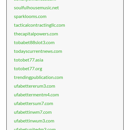
soulfulhousemusic.net
sparklooms.com
tacticalcontractingllc.com
thecapitalpowers.com
tobabet88slot3.com
todayscurrentnews.com
totobet77.asia
totobet77.org
trendingpublication.com
ufabettererum3.com
ufabettermentm4.com
ufabettersum7.com
ufabettinwm7.com
ufabettinwum3.com
ufabetunitedm3.com