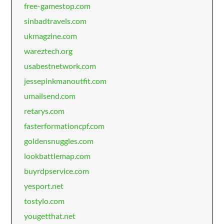
free-gamestop.com
sinbadtravels.com
ukmagzine.com
wareztech.org
usabestnetwork.com
jessepinkmanoutfit.com
umailsend.com
retarys.com
fasterformationcpf.com
goldensnuggles.com
lookbattlemap.com
buyrdpservice.com
yesport.net
tostylo.com
yougetthat.net