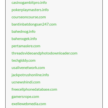
casinogambitpro.info
pokerplaymasters.info
courseoncourse.com
bantinbatdongsan247.com
bahednog.info
bahenxgek.info
pertamaskre.com
threadsvideoandphotodownloader.com
techgiddy.com
usalivenetwork.com
jackpotrushonline.info
ucnewshindi.com
freecellphonedatabase.com
gamersrope.com
exellewebmedia.com