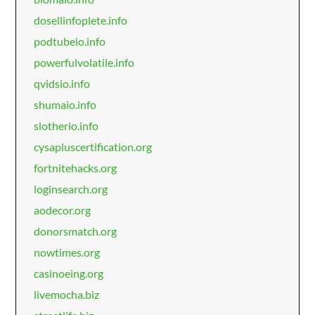
dosellinfoplete.info
podtubeio.info
powerfulvolatile.info
qvidsio.info
shumaio.info
slotherio.info
cysapluscertification.org
fortnitehacks.org
loginsearch.org
aodecor.org
donorsmatch.org
nowtimes.org
casinoeing.org
livemocha.biz