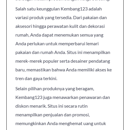
Salah satu keunggulan Kembang123 adalah
variasi produk yang tersedia. Dari pakaian dan
aksesori hingga perawatan kulit dan dekorasi
rumah, Anda dapat menemukan semua yang
Anda perlukan untuk memperbarui lemari
pakaian dan rumah Anda. Situs ini menampilkan
merek-merek populer serta desainer pendatang
baru, memastikan bahwa Anda memiliki akses ke
tren dan gaya terkini.
Selain pilihan produknya yang beragam,
Kembang123 juga menawarkan penawaran dan
diskon menarik. Situs ini secara rutin
menampilkan penjualan dan promosi,
memungkinkan Anda menghemat uang untuk