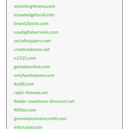
wrestling4mena.com
knowledgeforall.info
brand2lastio.com
usadigitalservices.com
socialhoppers.com
creativedream.net
n2315.com
getwebonline.com
onlyfansheaven.com
lky08.com
ralph-fiennes.net
fielder-maximum-discount.net
fitfllex.com
genesisbusinesscredit.com
inforuang.com