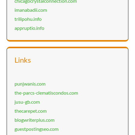
chicagocrystalconnection.com
imanabadii.com
trilipohu.info
appruptio.info
Links
punjwanis.com
the-parcs-clematiscondos.com
jusu-gb.com
thecarepet.com
blogwriterplus.com
guestpostingseo.com