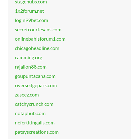
stagehubs.com
1x2forum.net
login99bet.com
secretcourtesans.com
onlinebahisforum1.com
chicagoheadline.com
camming.org
rajalion88.com
goupuntacana.com
riversedgepark.com
zaseez.com
catchycrunch.com
nofaphub.com
nefertitingalls.com
patsyscreations.com