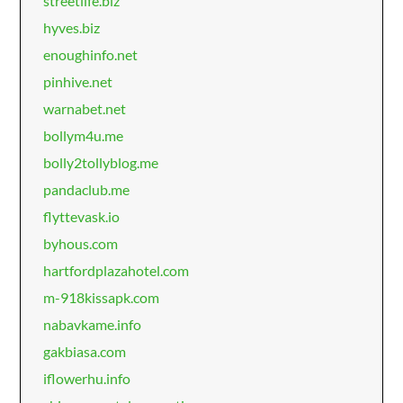
streetlife.biz
hyves.biz
enoughinfo.net
pinhive.net
warnabet.net
bollym4u.me
bolly2tollyblog.me
pandaclub.me
flyttevask.io
byhous.com
hartfordplazahotel.com
m-918kissapk.com
nabavkame.info
gakbiasa.com
iflowerhu.info