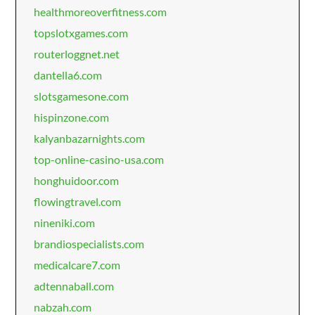
healthmoreoverfitness.com
topslotxgames.com
routerloggnet.net
dantella6.com
slotsgamesone.com
hispinzone.com
kalyanbazarnights.com
top-online-casino-usa.com
honghuidoor.com
flowingtravel.com
nineniki.com
brandiospecialists.com
medicalcare7.com
adtennaball.com
nabzah.com