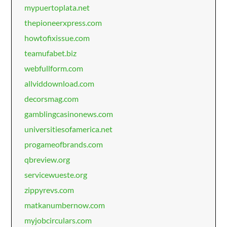
mypuertoplata.net
thepioneerxpress.com
howtofixissue.com
teamufabet.biz
webfullform.com
allviddownload.com
decorsmag.com
gamblingcasinonews.com
universitiesofamerica.net
progameofbrands.com
qbreview.org
servicewueste.org
zippyrevs.com
matkanumbernow.com
myjobcirculars.com