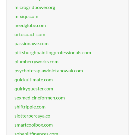
microgridpower.org
mixiqo.com
needglobe.com
ortocoach.com
passionawe.com
pittsburghpaintingprofessionals.com
plumberryworks.com
psychoterapiawioletanowak.com
quickultimate.com
quirkyquester.com
sexmedicineformen.com
shiftripple.com
slotterpercaya.co
smartcoolbox.com
sohanjitfinances.com