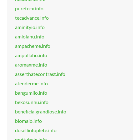
puretecx.info
tecadvance.info
aminityio.info
amiolahu.info
ampacheme.info
ampullahu.info
aromaxme.info
asserthatecontrast.info
atenderme.info
bangumiio.info
bekosunhu.info
beneficialgrandiose.info
blomaio.info
dosellinfoplete.info
podtubeio.info