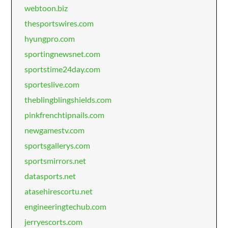
webtoon.biz
thesportswires.com
hyungpro.com
sportingnewsnet.com
sportstime24day.com
sporteslive.com
theblingblingshields.com
pinkfrenchtipnails.com
newgamestv.com
sportsgallerys.com
sportsmirrors.net
datasports.net
atasehirescortu.net
engineeringtechub.com
jerryescorts.com