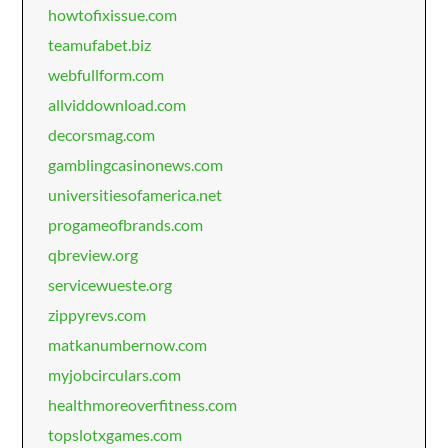
howtofixissue.com
teamufabet.biz
webfullform.com
allviddownload.com
decorsmag.com
gamblingcasinonews.com
universitiesofamerica.net
progameofbrands.com
qbreview.org
servicewueste.org
zippyrevs.com
matkanumbernow.com
myjobcirculars.com
healthmoreoverfitness.com
topslotxgames.com