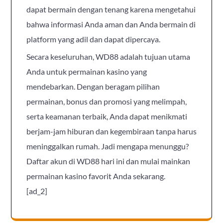
dapat bermain dengan tenang karena mengetahui
bahwa informasi Anda aman dan Anda bermain di
platform yang adil dan dapat dipercaya.
Secara keseluruhan, WD88 adalah tujuan utama
Anda untuk permainan kasino yang
mendebarkan. Dengan beragam pilihan
permainan, bonus dan promosi yang melimpah,
serta keamanan terbaik, Anda dapat menikmati
berjam-jam hiburan dan kegembiraan tanpa harus
meninggalkan rumah. Jadi mengapa menunggu?
Daftar akun di WD88 hari ini dan mulai mainkan
permainan kasino favorit Anda sekarang.
[ad_2]