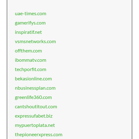
uae-times.com
gamerifys.com
inspiratif.net
vsmsnetworks.com
offthem.com
ibommatv.com
techporfit.com
bekasionline.com
nbusinessplan.com
greenlife360.com
cantshoutitout.com
expressufabet.biz
mypuertoplata.net
thepioneerxpress.com