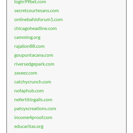
login99bet.com
secretcourtesans.com
onlinebahisforum1.com
chicagoheadline.com
camming.org
rajalion88.com
goupuntacana.com
riversedgepark.com
zaseez.com
catchycrunch.com
nofaphub.com
nefertitingalls.com
patsyscreations.com
income4proof.com
educaritas.org