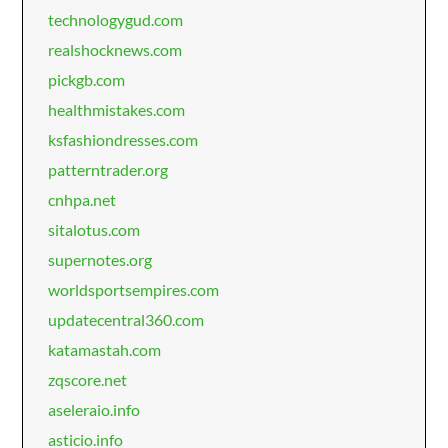
technologygud.com
realshocknews.com
pickgb.com
healthmistakes.com
ksfashiondresses.com
patterntrader.org
cnhpa.net
sitalotus.com
supernotes.org
worldsportsempires.com
updatecentral360.com
katamastah.com
zqscore.net
aseleraio.info
asticio.info