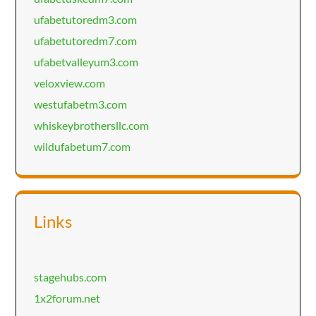
ufabetutoredm3.com
ufabetutoredm7.com
ufabetvalleyum3.com
veloxview.com
westufabetm3.com
whiskeybrothersllc.com
wildufabetum7.com
Links
stagehubs.com
1x2forum.net