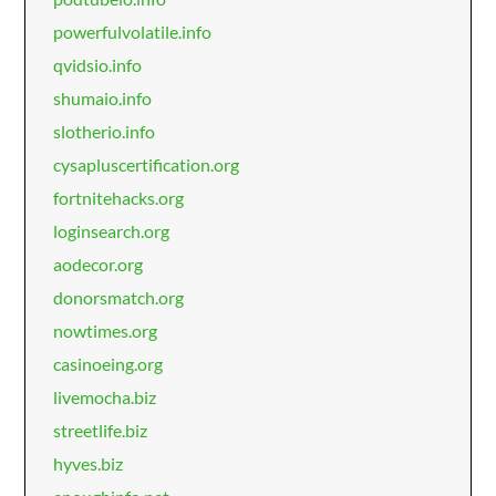
powerfulvolatile.info
qvidsio.info
shumaio.info
slotherio.info
cysapluscertification.org
fortnitehacks.org
loginsearch.org
aodecor.org
donorsmatch.org
nowtimes.org
casinoeing.org
livemocha.biz
streetlife.biz
hyves.biz