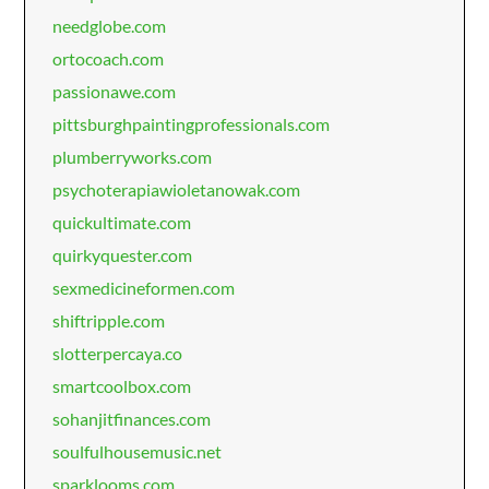
needglobe.com
ortocoach.com
passionawe.com
pittsburghpaintingprofessionals.com
plumberryworks.com
psychoterapiawioletanowak.com
quickultimate.com
quirkyquester.com
sexmedicineformen.com
shiftripple.com
slotterpercaya.co
smartcoolbox.com
sohanjitfinances.com
soulfulhousemusic.net
sparklooms.com